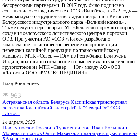
белорусскими партнерами. В 2017 году было подписано
соглашение о сотрудничестве с СЭЗ «Витебск», в 2022 году —
меморандум о сотрудничестве с администрацией Китайско-
Белорусского индустриального парка «Великий камень».
Также ведутся переговоры с УП «Беллесэкспорт» по вопросу
создания белорусского логистического центра в портовой
ОЭЗ. При участии АО «ОЭЗ «Лотос» разработано
комплексное логистическое решение по организации
перевозки калийной продукции по транскаспийскому
маршруту МТК «Север — Юг» из Республики Беларусь в
Индию, подписано соглашение о намерениях по увеличению
грузопотоков на МТК «Север — Юг» между АО «ОЭЗ
«Лотос» и ООО «РУЗЭКСПЕДИЦИЯ».
Влад Кондратьев
963
Астраханская область
Беларусь
Каспийская транспортная
логистика
Каспийский кластер
МТК "Север-Юг"
ОЭЗ
"Лотос"
14 апреля, 2023
Новым послом России в Туркмении стал Иван Волынкин
Мощности портов Оля и Махачкала планируется увеличить на
5,6 млн тонн в год