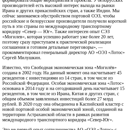
формировать общие мероприятия и проекты. У белорусских
производителей есть высокий интерес выхода на рынки
Ирана и других прикаспийских стран, а также Индии. Мы
сейчас занимаемся обустройством портовой ОЭЗ, чтобы
российские и белорусские производители получили короткий
путь в эти страны по международному транспортному
коридору «Север — Юг». Также интересен опыт СЭЗ
«Могилев», которая успешно работает уже более 20 лет,
поэтому сразу приступаем к практической реализации
соглашения и готовим детальные переговоры», —
прокомментировал генеральный директор АО «ОЭЗ «Лотос»
Сергей Милушкин.
Известно, что Свободная экономическая зона «Могилёв»
создана в 2002 году. На данный момент она насчитывает 45
резидентов с инвестициями из 14 стран, в том числе из
Российской Федерации. Особая экономическая зона «Лотос»
основана в 2014 году и на сегодняшний день насчитывает 15
резидентов, в том числе из Ирана, Китая и других стран, с
общим объемом заявленных инвестиций более 27 млрд
рублей. В 2020 году она объединена в Каспийский кластер с
новой портовой особой экономической зоной, созданной на
территории Астраханской области в рамках развития
международного транспортного коридора «Север-Юг».
Это не первый опыт сотрудничества АО «ОЭЗ «Лотос» с