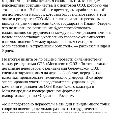
мы, конечно, готовы делиться своим опытом. Мы видим
перспективы сотрудничества и с портовой ОЭЗ, которую мы
тоже посетили. В ближайшее время здесь заработает новый
логистический маршрут, которым будут пользоваться, в том
числе и резиденты СЭЗ «Могилев»: они заинтересованы в
выходе на рынки прикаспийских государств и Индии. Уверен,
что подписанное соглашение будет способствовать
налаживанию сотрудничества между нашими резидентами и в
целом способствовать укреплению торгово-экономических
взаимоотношений между промышленным сектором
Могилевской и Астраханской областей», — рассказал Андрей
Ярцев.
По итогам визита было решено провести онлайн-встречу
между резидентами СЭЗ «Могилев» и ОЭЗ «Лотос», а также
детальные переговоры с резидентами белорусской СЭЗ,
специализирующимися на деревообработке, переработке
пластика, производстве технического углерода. В октябре
запланировано участие представителей управляющей
компании и резидентов ОЭЗ Каспийского кластера в
Международном кооперационном форуме по
импортозамещению «Сделано в России».
«Мы плодотворно поработали в эти дни и видим много точек
соприкосновения, где можно развивать сотрудничество и