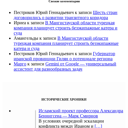
Свежие комментарии
Пестриков Юрий Геннадьевич
к записи
Шесть стран
договорились о развитии транзитного коридора
Ириеа
к записи
В Мангистауской области турецкая
компания планирует строить безэкипажные катера и
суда
Амангельды
к записи
В Мангистауской области
турецкая компания планирует строить безэкипажные
катера и суда
Пестриков Юрий Геннадьевич
к записи
Губернатор
иранской провинции Гилян о потенциале региона
Марго
к записи
Gemini от Google — универсальный
ассистент для разнообразных задач
ИСТОРИЧЕСКИЕ ХРОНИКИ
Исламский проект профессора Александра
Беннигсена — Марк Смирнов
В условиях очередной эскалации
конфликта между Ираном и
[…]