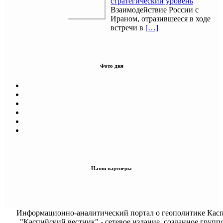
стратегический уровень
Взаимодействие России с
Ираном, отразившееся в ходе
встречи в
[…]
Фото дня
Наши партнеры
Информационно-аналитический портал о геополитике Касп
"Каспийский вестник" - сетевое издание, созданное групп