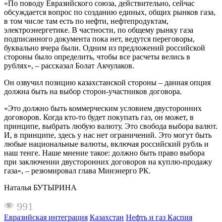
«По поводу Евразийского союза, действительно, сейчас
обсуждается вопрос по созданию единых, общих рынков газа,
в том числе там есть по нефти, нефтепродуктам,
электроэнергетике. В частности, по общему рынку газа
подписанного документа пока нет, ведутся переговоры,
буквально вчера были. Одним из предложений российской
стороны было определить, чтобы все расчеты велись в
рублях», – рассказал Болат Акчулаков.
Он озвучил позицию казахстанской стороны – данная опция
должна быть на выбор сторон-участников договора.
«Это должно быть коммерческим условием двусторонних
договоров. Когда кто-то будет покупать газ, он может, в
принципе, выбрать любую валюту. Это свобода выбора валют.
И, в принципе, здесь у нас нет ограничений. Это могут быть
любые национальные валюты, включая российский рубль и
наш тенге. Наше мнение такое: должно быть право выбора
при заключении двусторонних договоров на куплю-продажу
газа», – резюмировал глава Минэнерго РК.
Наталья БУТЫРИНА
991
Евразийская интеграция
Казахстан
Нефть и газ Каспия