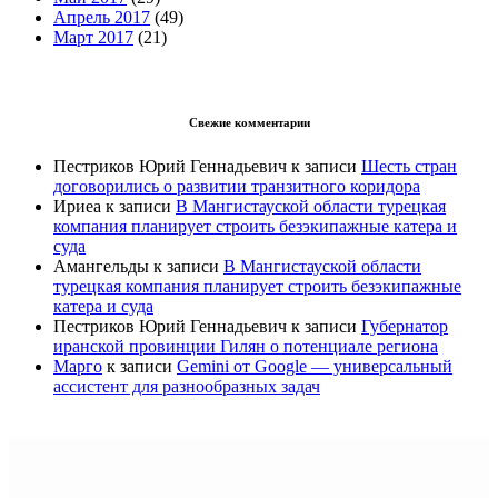
Апрель 2017
(49)
Март 2017
(21)
Свежие комментарии
Пестриков Юрий Геннадьевич
к записи
Шесть стран
договорились о развитии транзитного коридора
Ириеа
к записи
В Мангистауской области турецкая
компания планирует строить безэкипажные катера и
суда
Амангельды
к записи
В Мангистауской области
турецкая компания планирует строить безэкипажные
катера и суда
Пестриков Юрий Геннадьевич
к записи
Губернатор
иранской провинции Гилян о потенциале региона
Марго
к записи
Gemini от Google — универсальный
ассистент для разнообразных задач