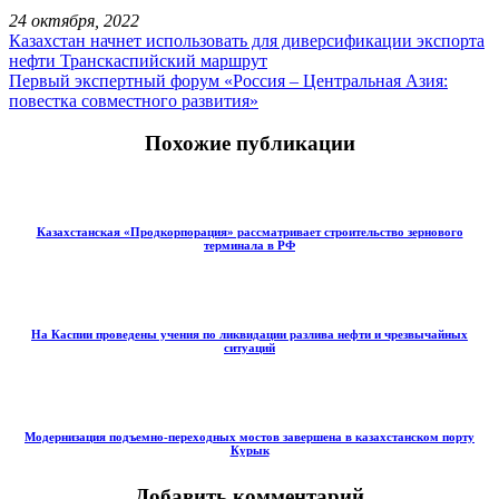
24 октября, 2022
Казахстан начнет использовать для диверсификации экспорта
нефти Транскаспийский маршрут
Первый экспертный форум «Россия – Центральная Азия:
повестка совместного развития»
Похожие публикации
Казахстанская «Продкорпорация» рассматривает строительство зернового
терминала в РФ
На Каспии проведены учения по ликвидации разлива нефти и чрезвычайных
ситуаций
Модернизация подъемно-переходных мостов завершена в казахстанском порту
Курык
Добавить комментарий