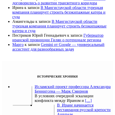
договорились о развитии транзитного коридора
Ириеа
к записи
В Мангистауской области турецкая
компания планирует строить безэкипажные катера и
суда
Амангельды
к записи
В Мангистауской области
турецкая компания планирует строить безэкипажные
катера и суда
Пестриков Юрий Геннадьевич
к записи
Губернатор
иранской провинции Гилян о потенциале региона
Марго
к записи
Gemini от Google — универсальный
ассистент для разнообразных задач
ИСТОРИЧЕСКИЕ ХРОНИКИ
Исламский проект профессора Александра
Беннигсена — Марк Смирнов
В условиях очередной эскалации
конфликта между Ираном и
[…]
В Иране начинается
реставрация русской крепости
Ашураде