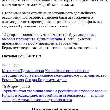
руководителями профильных министерств и ведомств страны,
в том числе хякимом Марыйского велаята.
Сторонами была отмечена необходимость дальнейшего
расширения договорно-правовой базы двустороннего
взаимодействия, проведения встреч на уровне профильных
ведомств Туркменистана и Казахстана.
12 февраля сообщалось, что в марте пройдут
досрочные
выборы президента Туркменистана
. В день 15-летия
пребывания на посту президента Гурбангулы
Бердымухамедов заявил, что готов сложить полномочия.
Наталья БУТЫРИНА
1 377
Казахстан-Туркменистан
Каспийское региональное
сотрудничество
Региональное экономическое сотрудничество
Роман Скляр
Сердар Бердымухамедов
16 февраля, 2022
Туркменистан увеличил заказ на российские грузовые вагоны
Кризис в Казахстане: неустойчивая стабильность — мнение
эксперта Астраханского госуниверситета
Похожие публикации