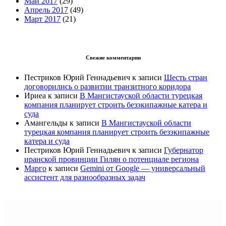
Май 2017
(29)
Апрель 2017
(49)
Март 2017
(21)
Свежие комментарии
Пестриков Юрий Геннадьевич
к записи
Шесть стран
договорились о развитии транзитного коридора
Ириеа
к записи
В Мангистауской области турецкая
компания планирует строить безэкипажные катера и
суда
Амангельды
к записи
В Мангистауской области
турецкая компания планирует строить безэкипажные
катера и суда
Пестриков Юрий Геннадьевич
к записи
Губернатор
иранской провинции Гилян о потенциале региона
Марго
к записи
Gemini от Google — универсальный
ассистент для разнообразных задач