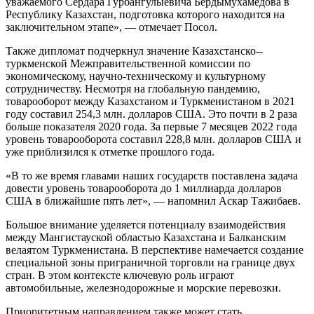
уважаемого Сердара Гурбангулыевича­ Бердымухамедова в
Республику Казахстан, подготовка которого находится на
заключительном этапе», — отмечает Посол.
Также дипломат подчеркнул значение Казахстанско-­
туркменской Межправительственной комиссии по
экономическому, научно-техническому и культурному
сотрудничеству. Несмотря на глобальную пандемию,
товарооборот между Казахстаном и Туркменистаном в 2021
году составил 254,3 млн. долларов США. Это почти в 2 раза
больше показателя 2020 года. За первые 7 месяцев 2022 года
уровень товарооборота составил 228,8 млн. долларов США и
уже приблизился к отметке прошлого года.
«В то же время главами наших государств поставлена задача
довести уровень товарооборота до 1 миллиарда долларов
США в ближайшие пять лет», — напомнил Аскар Тажибаев.
Большое внимание уделяется потенциалу взаимодействия
между Мангистауской областью Казахстана и Балканским
велаятом Туркменистана. В перспективе намечается создание
специальной зоны приграничной торговли на границе двух
стран. В этом контексте ключевую роль играют
автомобильные, железнодорожные и морские перевозки.
Приоритетным направлением также может стать