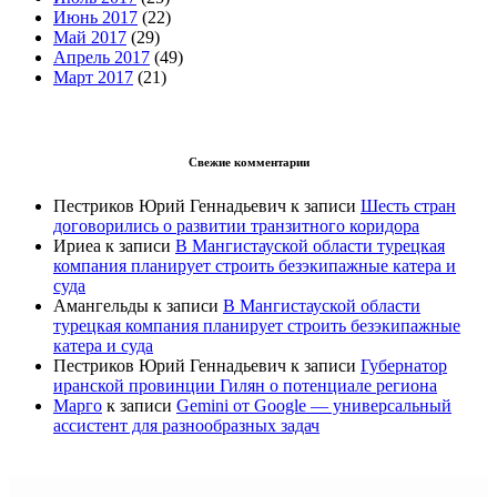
Июнь 2017
(22)
Май 2017
(29)
Апрель 2017
(49)
Март 2017
(21)
Свежие комментарии
Пестриков Юрий Геннадьевич
к записи
Шесть стран
договорились о развитии транзитного коридора
Ириеа
к записи
В Мангистауской области турецкая
компания планирует строить безэкипажные катера и
суда
Амангельды
к записи
В Мангистауской области
турецкая компания планирует строить безэкипажные
катера и суда
Пестриков Юрий Геннадьевич
к записи
Губернатор
иранской провинции Гилян о потенциале региона
Марго
к записи
Gemini от Google — универсальный
ассистент для разнообразных задач