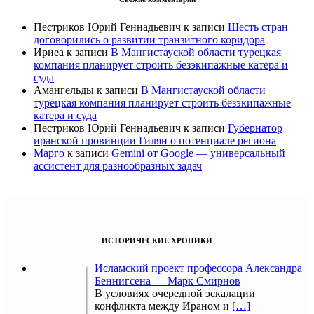
Пестриков Юрий Геннадьевич
к записи
Шесть стран
договорились о развитии транзитного коридора
Ириеа
к записи
В Мангистауской области турецкая
компания планирует строить безэкипажные катера и
суда
Амангельды
к записи
В Мангистауской области
турецкая компания планирует строить безэкипажные
катера и суда
Пестриков Юрий Геннадьевич
к записи
Губернатор
иранской провинции Гилян о потенциале региона
Марго
к записи
Gemini от Google — универсальный
ассистент для разнообразных задач
ИСТОРИЧЕСКИЕ ХРОНИКИ
Исламский проект профессора Александра
Беннигсена — Марк Смирнов
В условиях очередной эскалации
конфликта между Ираном и
[…]