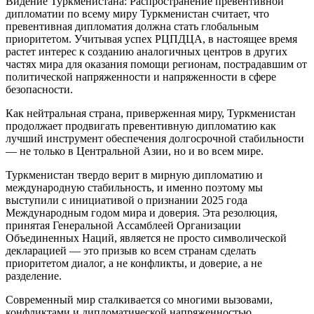
Видение Туркменистана: Распространение превентивной
дипломатии по всему миру Туркменистан считает, что
превентивная дипломатия должна стать глобальным
приоритетом. Учитывая успех РЦПДЦА, в настоящее время
растет интерес к созданию аналогичных центров в других
частях мира для оказания помощи регионам, пострадавшим от
политической напряженности и напряженности в сфере
безопасности.
Как нейтральная страна, приверженная миру, Туркменистан
продолжает продвигать превентивную дипломатию как
лучший инструмент обеспечения долгосрочной стабильности
— не только в Центральной Азии, но и во всем мире.
Туркменистан твердо верит в мирную дипломатию и
международную стабильность, и именно поэтому мы
выступили с инициативой о признании 2025 года
Международным годом мира и доверия. Эта резолюция,
принятая Генеральной Ассамблеей Организации
Объединенных Наций, является не просто символической
декларацией — это призыв ко всем странам сделать
приоритетом диалог, а не конфликты, и доверие, а не
разделение.
Современный мир сталкивается со многими вызовами,
конфликтами и дипломатической напряженностью.