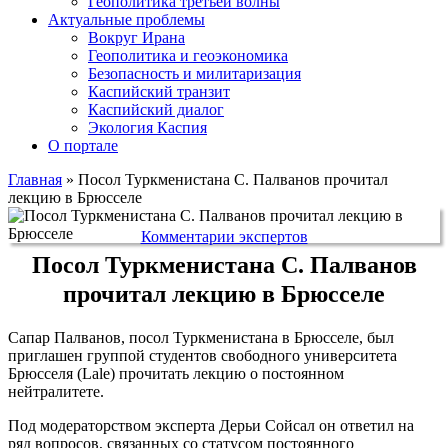
Геополитика третьей волны
Актуальные проблемы
Вокруг Ирана
Геополитика и геоэкономика
Безопасность и милитаризация
Каспийский транзит
Каспийский диалог
Экология Каспия
О портале
Главная
»
Посол Туркменистана С. Палванов прочитал
лекцию в Брюсселе
Комментарии экспертов
Посол Туркменистана С. Палванов
прочитал лекцию в Брюсселе
Сапар Палванов, посол Туркменистана в Брюсселе, был
приглашен группой студентов свободного университета
Брюсселя (Lale) прочитать лекцию о постоянном
нейтралитете.
Под модераторством эксперта Дерьи Сойсал он ответил на
ряд вопросов, связанных со статусом постоянного