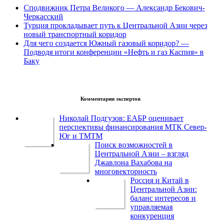
Сподвижник Петра Великого — Александр Бекович-
Черкасский
Турция прокладывает путь к Центральной Азии через
новый транспортный коридор
Для чего создается Южный газовый коридор? —
Подводя итоги конференции «Нефть и газ Каспия» в
Баку
Комментарии экспертов
Николай Подгузов: ЕАБР оценивает
перспективы финансирования МТК Север-
Юг и ТМТМ
Поиск возможностей в
Центральной Азии – взгляд
Джавлона Вахабова на
многовекторность
Россия и Китай в
Центральной Азии:
баланс интересов и
управляемая
конкуренция