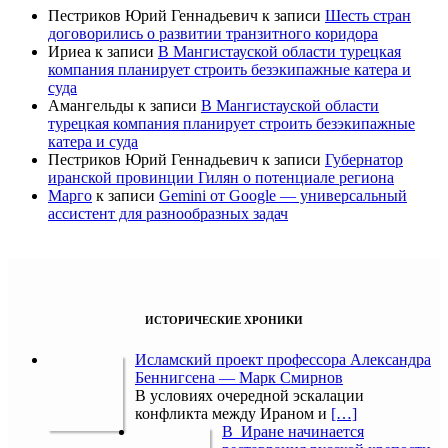
Пестриков Юрий Геннадьевич
к записи
Шесть стран
договорились о развитии транзитного коридора
Ириеа
к записи
В Мангистауской области турецкая
компания планирует строить безэкипажные катера и
суда
Амангельды
к записи
В Мангистауской области
турецкая компания планирует строить безэкипажные
катера и суда
Пестриков Юрий Геннадьевич
к записи
Губернатор
иранской провинции Гилян о потенциале региона
Марго
к записи
Gemini от Google — универсальный
ассистент для разнообразных задач
ИСТОРИЧЕСКИЕ ХРОНИКИ
Исламский проект профессора Александра
Беннигсена — Марк Смирнов
В условиях очередной эскалации
конфликта между Ираном и
[…]
В Иране начинается