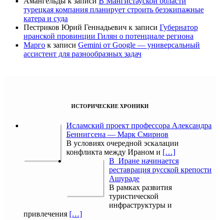
Амангельды
к записи
В Мангистауской области
турецкая компания планирует строить безэкипажные
катера и суда
Пестриков Юрий Геннадьевич
к записи
Губернатор
иранской провинции Гилян о потенциале региона
Марго
к записи
Gemini от Google — универсальный
ассистент для разнообразных задач
ИСТОРИЧЕСКИЕ ХРОНИКИ
Исламский проект профессора Александра
Беннигсена — Марк Смирнов
В условиях очередной эскалации
конфликта между Ираном и
[…]
В Иране начинается
реставрация русской крепости
Ашураде
В рамках развития
туристической
инфраструктуры и
привлечения
[…]