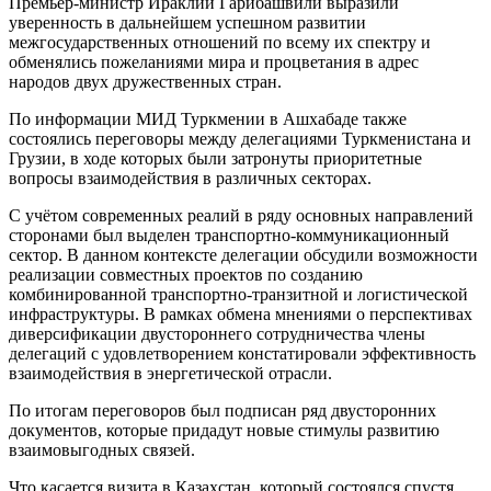
Премьер-министр Ираклий Гарибашвили выразили
уверенность в дальнейшем успешном развитии
межгосударственных отношений по всему их спектру и
обменялись пожеланиями мира и процветания в адрес
народов двух дружественных стран.
По информации МИД Туркмении в Ашхабаде также
состоялись переговоры между делегациями Туркменистана и
Грузии, в ходе которых были затронуты приоритетные
вопросы взаимодействия в различных секторах.
С учётом современных реалий в ряду основных направлений
сторонами был выделен транспортно-коммуникационный
сектор. В данном контексте делегации обсудили возможности
реализации совместных проектов по созданию
комбинированной транспортно-транзитной и логистической
инфраструктуры. В рамках обмена мнениями о перспективах
диверсификации двустороннего сотрудничества члены
делегаций с удовлетворением констатировали эффективность
взаимодействия в энергетической отрасли.
По итогам переговоров был подписан ряд двусторонних
документов, которые придадут новые стимулы развитию
взаимовыгодных связей.
Что касается визита в Казахстан, который состоялся спустя