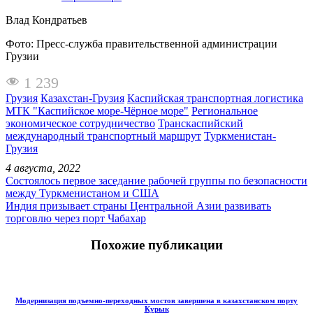
Влад Кондратьев
Фото: Пресс-служба правительственной администрации
Грузии
1 239
Грузия
Казахстан-Грузия
Каспийская транспортная логистика
МТК "Каспийское море-Чёрное море"
Региональное
экономическое сотрудничество
Транскаспийский
международный транспортный маршрут
Туркменистан-
Грузия
4 августа, 2022
Состоялось первое заседание рабочей группы по безопасности
между Туркменистаном и США
Индия призывает страны Центральной Азии развивать
торговлю через порт Чабахар
Похожие публикации
Модернизация подъемно-переходных мостов завершена в казахстанском порту
Курык