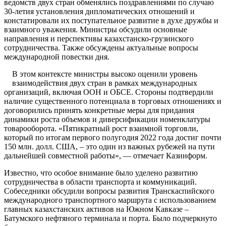
ведомств двух стран обменялись поздравлениями по случаю
30-летия установления дипломатических отношений и
констатировали их поступательное развитие в духе дружбы и
взаимного уважения. Министры обсудили основные
направления и перспективы казахстанско-грузинского
сотрудничества. Также обсуждены актуальные вопросы
международной повестки дня.
В этом контексте министры высоко оценили уровень
взаимодействия двух стран в рамках международных
организаций, включая ООН и ОБСЕ. Стороны подтвердили
наличие существенного потенциала в торговых отношениях и
договорились принять конкретные меры для придания
динамики роста объемов и диверсификации номенклатуры
товарооборота. «Пятикратный рост взаимной торговли,
который по итогам первого полугодия 2022 года достиг почти
150 млн. долл. США, – это один из важных рубежей на пути
дальнейшей совместной работы», — отмечает Казинформ.
Известно, что особое внимание было уделено развитию
сотрудничества в области транспорта и коммуникаций.
Собеседники обсудили вопросы развития Транскаспийского
международного транспортного маршрута с использованием
главных казахстанских активов на Южном Кавказе –
Батумского нефтяного терминала и порта. Было подчеркнуто