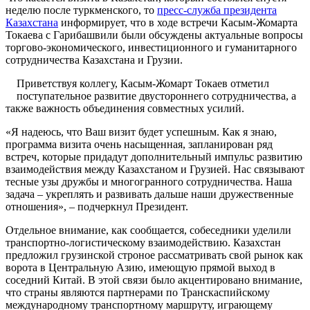
неделю после туркменского, то
пресс-служба президента
Казахстана
информирует, что в ходе встречи Касым-Жомарта
Токаева с Гарибашвили были обсуждены актуальные вопросы
торгово-экономического, инвестиционного и гуманитарного
сотрудничества Казахстана и Грузии.
Приветствуя коллегу, Касым-Жомарт Токаев отметил
поступательное развитие двустороннего сотрудничества, а
также важность объединения совместных усилий.
«Я надеюсь, что Ваш визит будет успешным. Как я знаю,
программа визита очень насыщенная, запланирован ряд
встреч, которые придадут дополнительный импульс развитию
взаимодействия между Казахстаном и Грузией. Нас связывают
тесные узы дружбы и многогранного сотрудничества. Наша
задача – укреплять и развивать дальше наши дружественные
отношения», – подчеркнул Президент.
Отдельное внимание, как сообщается, собеседники уделили
транспортно-логистическому взаимодействию. Казахстан
предложил грузинской строное рассматривать свой рынок как
ворота в Центральную Азию, имеющую прямой выход в
соседний Китай. В этой связи было акцентировано внимание,
что страны являются партнерами по Транскаспийскому
международному транспортному маршруту, играющему