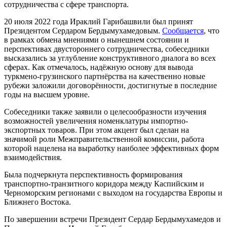
сотрудничества с сфере транспорта.
20 июля 2022 года Ираклий Гарибашвили был принят
Президентом Сердаром Бердымухамедовым.
Сообщается
, что
в рамках обмена мнениями о нынешнем состоянии и
перспективах двустороннего сотрудничества, собеседники
высказались за углубление конструктивного диалога во всех
сферах. Как отмечалось, надёжную основу для вывода
туркмено-грузинского партнёрства на качественно новые
рубежи заложили договорённости, достигнутые в последние
годы на высшем уровне.
Собеседники также заявили о целесообразности изучения
возможностей увеличения номенклатуры импортно-
экспортных товаров. При этом акцент был сделан на
значимой роли Межправительственной комиссии, работа
которой нацелена на выработку наиболее эффективных форм
взаимодействия.
Была подчеркнута перспективность формирования
транспортно-транзитного коридора между Каспийским и
Черноморским регионами с выходом на государства Европы и
Ближнего Востока.
По завершении встречи Президент Сердар Бердымухамедов и