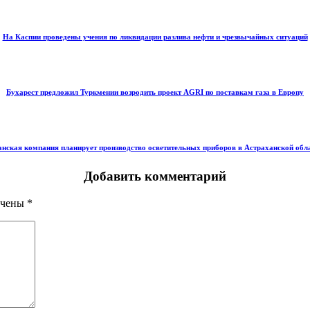
На Каспии проведены учения по ликвидации разлива нефти и чрезвычайных ситуаций
Бухарест предложил Туркмении возродить проект AGRI по поставкам газа в Европу
нская компания планирует производство осветительных приборов в Астраханской обл
Добавить комментарий
ечены
*