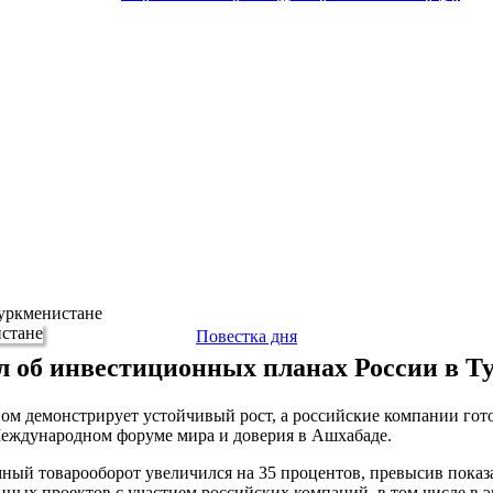
Туркменистане
Повестка дня
л об инвестиционных планах России в Т
ом демонстрирует устойчивый рост, а российские компании гот
Международном форуме мира и доверия в Ашхабаде.
аимный товарооборот увеличился на 35 процентов, превысив пока
ных проектов с участием российских компаний, в том числе в э