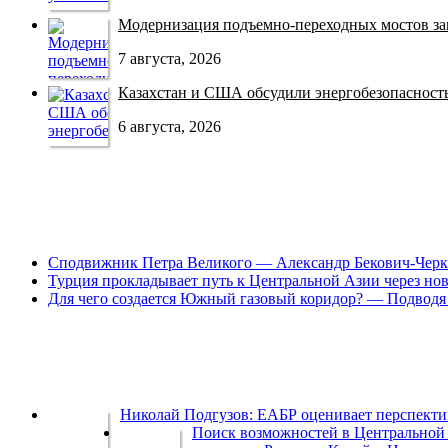
Модернизация подъемно-переходных мостов зав
7 августа, 2026
Казахстан и США обсудили энергобезопасность 
6 августа, 2026
Сподвижник Петра Великого — Александр Бекович-Черк
Турция прокладывает путь к Центральной Азии через но
Для чего создается Южный газовый коридор? — Подводя 
Николай Подгузов: ЕАБР оценивает перспек
Поиск возможностей в Центральной 