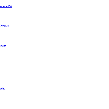
нала в РФ
у Курык
идору
рофы