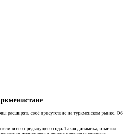
уркменистане
овы расширять своё присутствие на туркменском рынке. Об
затели всего предыдущего года. Такая динамика, отметил
нергетике, транспорте и других ключевых отраслях.