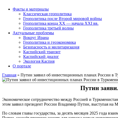
Факты и материалы
Классическая геополитика
Геополитика после Второй мировой войны
Геополитика конца XX — начала XXI вв.
Геополитика третьей волны
Актуальные проблемы
Вокруг Ирана
Геополитика и геоэкономика
Безопасность и милитаризация
Каспийский транзит
Каспийский диалог
Экология Каспия
О портале
Главная
»
Путин заявил об инвестиционных планах России в 
Путин заяви
Экономическое сотрудничество между Россией и Туркменистан
этом заявил президент России Владимир Путин, выступая на 
По словам главы государства, за десять месяцев 2025 года вз
Путин, создаёт прочную основу для запуска новых инвестицион