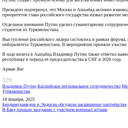
Президент подчеркнул, что Москва и Ашхабад активно взаимо
приоритетов глава российского государства назвал развитие 
Отдельное внимание Путин уделил гуманитарному сотрудничеств
студентов из Туркменистана.
Выступление российского лидера состоялось в рамках форума
нейтралитета Туркменистана. В мероприятии приняли участие 
В ходе визита в Ашхабад Владимир Путин также отметил важно
республике в период её председательства в СНГ в 2026 году.
Арман Янг
329
Владимир Путин
Каспийское региональное сотрудничество
Ме
Туркменистан
18 декабря, 2025
Бердымухамедов и Эрдоган обсудили расширение партнёрства
В Баку прошло заседание с участием военных атташе