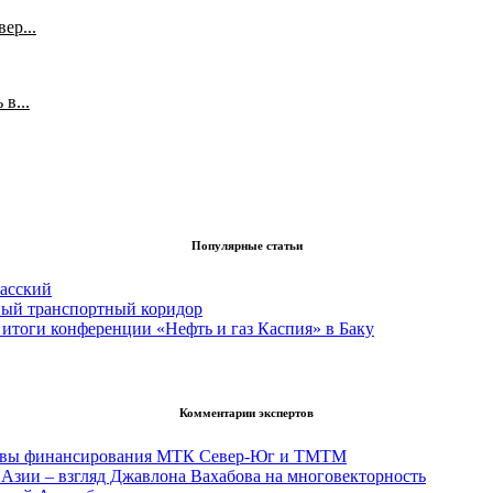
ер...
в...
Популярные статьи
асский
вый транспортный коридор
итоги конференции «Нефть и газ Каспия» в Баку
Комментарии экспертов
тивы финансирования МТК Север-Юг и ТМТМ
Азии – взгляд Джавлона Вахабова на многовекторность