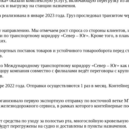
ка» оказали комплексную услугу, включающую перегрузку из ав
ск и выгрузку на станции назначения.
 реализована в январе 2023 года. Груз проследовал транзитом ч
у направлению. Мы отмечаем рост спроса со стороны клиентов, 
ии по транспортному коридору «Север – Юг». Кроме того, в пла
их.
ортных поставок товаров и устойчивого товарооборота перед с
в.
о Международному транспортному коридору «Север – Юг» как по
идору компания совместно с филиалами ведёт переговоры с кр
в.
 2022 года. Отправки осуществляются 1 раз в месяц. Контейнер
анизовало первую экспортную отправку по восточной ветке МТ
 железнодорожного сервиса, в рамках которого контейнерные п
ет средства по уходу за полостью рта, многослойную кровельну
 будут перегружены на судно и доставлены в пункты назначения.