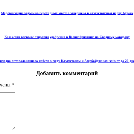
Модернизация подъемно-переходных мостов завершена в казахстанском порту Курык
Казахстан впервые отправил удобрения в Великобританию по Среднему коридору
кладка оптоволоконного кабеля между Казахстаном и Азербайджаном займет до 20 дн
Добавить комментарий
ечены
*