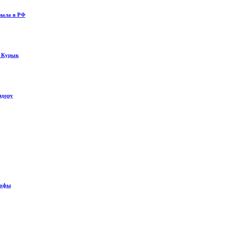
нала в РФ
у Курык
идору
рофы