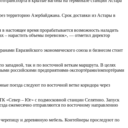
тотранспорта в крытые вагоны на терминале станции Астара
ерез территорию Азербайджана. Срок доставки из Астары в
и в настоящее время прорабатывается возможность наладить
нах – нарастить объемы перевозок», — отметил директор
транами Евразийского экономического союза и бизнесом стоит
 западной, так и по восточной веткам маршрута. В целях
упными российскими предприятиями-экспортёрами/импортёрами
ные поезда следуют по восточной ветке коридора через
К «Север – Юг» с подмосковной станции Селятино. Запуск
оезда ежемесячно отправляются по восточному направлению
ю черепицу и деревянную мебель. Контейнеры проследуют по