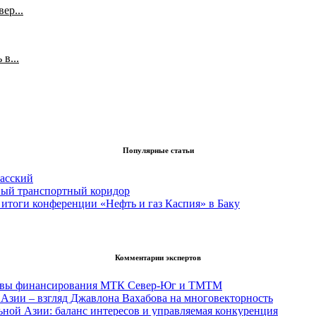
ер...
в...
Популярные статьи
асский
вый транспортный коридор
итоги конференции «Нефть и газ Каспия» в Баку
Комментарии экспертов
тивы финансирования МТК Север-Юг и ТМТМ
Азии – взгляд Джавлона Вахабова на многовекторность
ьной Азии: баланс интересов и управляемая конкуренция