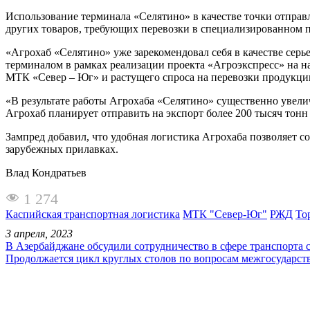
Использование терминала «Селятино» в качестве точки отправ
других товаров, требующих перевозки в специализированном 
«Агрохаб «Селятино» уже зарекомендовал себя в качестве серь
терминалом в рамках реализации проекта «Агроэкспресс» на н
МТК «Север – Юг» и растущего спроса на перевозки продукци
«В результате работы Агрохаба «Селятино» существенно увели
Агрохаб планирует отправить на экспорт более 200 тысяч тон
Зампред добавил, что удобная логистика Агрохаба позволяет с
зарубежных прилавках.
Влад Кондратьев
1 274
Каспийская транспортная логистика
МТК "Север-Юг"
РЖД
То
3 апреля, 2023
В Азербайджане обсудили сотрудничество в сфере транспорта 
Продолжается цикл круглых столов по вопросам межгосударст