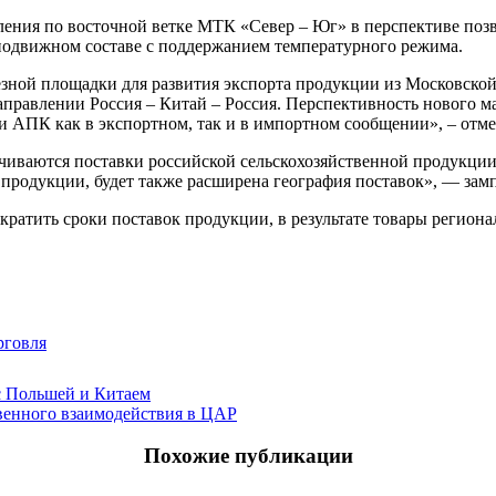
ления по восточной ветке МТК «Север – Юг» в перспективе поз
подвижном составе с поддержанием температурного режима.
езной площадки для развития экспорта продукции из Московской
аправлении Россия – Китай – Россия. Перспективность нового м
и АПК как в экспортном, так и в импортном сообщении», – от
чиваются поставки российской сельскохозяйственной продукции
н продукции, будет также расширена география поставок», — за
ократить сроки поставок продукции, в результате товары регион
рговля
с Польшей и Китаем
венного взаимодействия в ЦАР
Похожие публикации