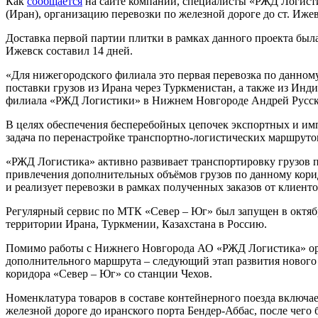
Как
сообщается
на сайте компании, специалисты «РЖД Логисти
(Иран), организацию перевозки по железной дороге до ст. Ижев
Доставка первой партии плитки в рамках данного проекта была
Ижевск составил 14 дней.
«Для нижегородского филиала это первая перевозка по данном
поставки грузов из Ирана через Туркменистан, а также из Инд
филиала «РЖД Логистики» в Нижнем Новгороде Андрей Русск
В целях обеспечения бесперебойных цепочек экспортных и имп
задача по перенастройке транспортно-логистических маршруто
«РЖД Логистика» активно развивает транспортировку грузов п
привлечения дополнительных объёмов грузов по данному кор
и реализует перевозки в рамках полученных заказов от клиенто
Регулярный сервис по МТК «Север – Юг» был запущен в октябре
территории Ирана, Туркмении, Казахстана в Россию.
Помимо работы с Нижнего Новгорода АО «РЖД Логистика» орг
дополнительного маршрута – следующий этап развития нового
коридора «Север – Юг» со станции Чехов.
Номенклатура товаров в составе контейнерного поезда включа
железной дороге до иранского порта Бендер-Аббас, после чего