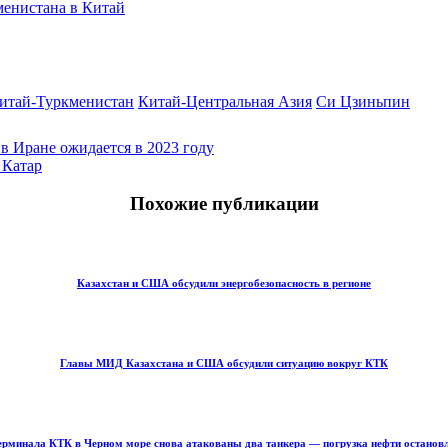
менистана в Китай
итай-Туркменистан
Китай-Центральная Азия
Си Цзиньпин
в Иране ожидается в 2023 году
 Катар
Похожие публикации
Казахстан и США обсудили энергобезопасность в регионе
Главы МИД Казахстана и США обсудили ситуацию вокруг КТК
ерминала КТК в Черном море снова атакованы два танкера — погрузка нефти останов