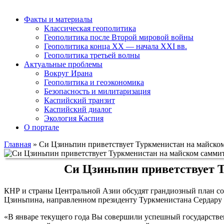
Факты и материалы
Классическая геополитика
Геополитика после Второй мировой войны
Геополитика конца XX — начала XXI вв.
Геополитика третьей волны
Актуальные проблемы
Вокруг Ирана
Геополитика и геоэкономика
Безопасность и милитаризация
Каспийский транзит
Каспийский диалог
Экология Каспия
О портале
Главная
»
Си Цзиньпин приветствует Туркменистан на майско
Си Цзиньпин приветствует 
КНР и страны Центральной Азии обсудят грандиозный план со
Цзиньпина, направленном президенту Туркменистана Сердару
«В январе текущего года Вы совершили успешный государствен