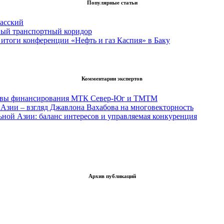
Популярные статьи
асский
вый транспортный коридор
итоги конференции «Нефть и газ Каспия» в Баку
Комментарии экспертов
тивы финансирования МТК Север-Юг и ТМТМ
Азии – взгляд Джавлона Вахабова на многовекторность
ьной Азии: баланс интересов и управляемая конкуренция
Архив публикаций