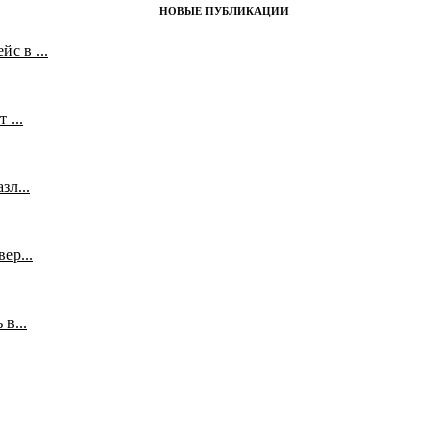
НОВЫЕ ПУБЛИКАЦИИ
с в ...
 ...
л...
ер...
в...