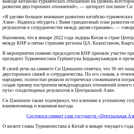
выводе китайско-туркменских отношений на уровень всесторон
развития двусторонних отношений», — цитирует послание Си
«Я уделяю большое внимание развитию китайско-туркменских 
Азия». Надеюсь обсудить с Вами грандиозный план развития 
результатов в сотрудничестве между двумя странами», — говор
Напомним, что в январе 2022 года лидеры Китая и стран Цен
между КНР и пятью странами региона ЦА: Казахстаном, Кырг
В мероприятии помимо председателя КНР приняли участие пр
президент Туркменистана Гурбангулы Бердымухамедов и прези
В своей речи на саммите Си Цзиньпин отметил, что 30 лет на
двусторонних связей и сотрудничества. По его словам, в теч
народами, полностью решили исторически сложившиеся погран
создав пример построения международных отношений нового т
путь» плодотворных результатов в Центральной Азии.
Си Цзиньпин также подчеркнул, что ключами к успешному сот
взаимопомощь и взаимная выгода.
Состоялся саммит глав государств «Центральная Аз
О визите главы Туркменистана в Китай в январе текущего год