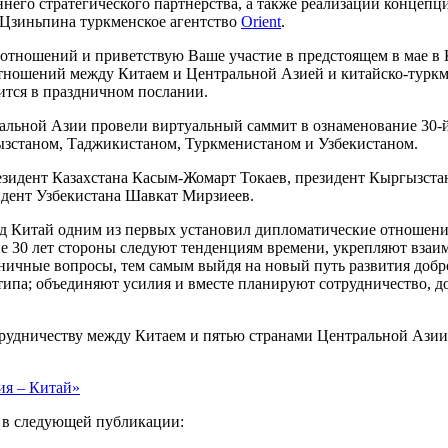
него стратегического партнёрства, а также реализации концепц
 Цзиньпина туркменское агентство
Orient
.
отношений и приветствую Ваше участие в предстоящем в мае в 
отношений между Китаем и Центральной Азией и китайско-турк
ится в праздничном послании.
тральной Азии провели виртуальный саммит в ознаменование 3
ызстаном, Таджикистаном, Туркменистаном и Узбекистаном.
езидент Казахстана Касым-Жомарт Токаев, президент Кыргызст
дент Узбекистана Шавкат Мирзиеев.
зад Китай одним из первых установил дипломатические отношени
ение 30 лет стороны следуют тенденциям времени, укрепляют вз
ичные вопросы, тем самым выйдя на новый путь развития добр
ипа; объединяют усилия и вместе планируют сотрудничество, д
рудничеству между Китаем и пятью странами Центральной Азии 
ия – Китай»
а в следующей публикации: