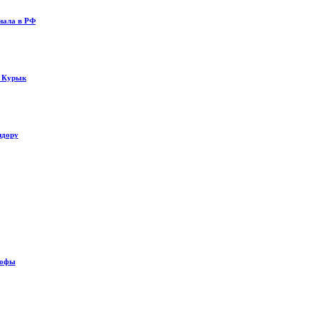
нала в РФ
у Курык
идору
рофы