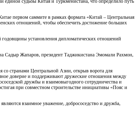
ии единой судьбы Китая и Туркменистана, что определило путь
Китае первом саммите в рамках формата «Китай – Центральная
менских отношений, чтобы обеспечить достижение больших
0-й годовщины установления дипломатических отношений
ана Садыр Жапаров, президент Таджикистана Эмомали Рахмон,
я со странами Центральной Азии, открыв ворота для
аимное доверие и поддерживают дружеские отношения между
ососедской дружбы и взаимовыгодного сотрудничества и
остигая при совместном строительстве инициативы «Пояс и
являются взаимное уважение, добрососедство и дружба,