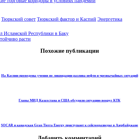
кие торговые коридоры в условиях пандемии
Тюркский совет
Тюркский фактор и Каспий
Энергетика
ол Исламской Республики в Баку
стойчиво расти
Похожие публикации
На Каспии проведены учения по ликвидации разлива нефти и чрезвычайных ситуаций
Главы МИД Казахстана и США обсудили ситуацию вокруг КТК
SOCAR и канадская Gran Tierra Energy приступают к сейсморазведке в Азербайджане
Добавить комментарий