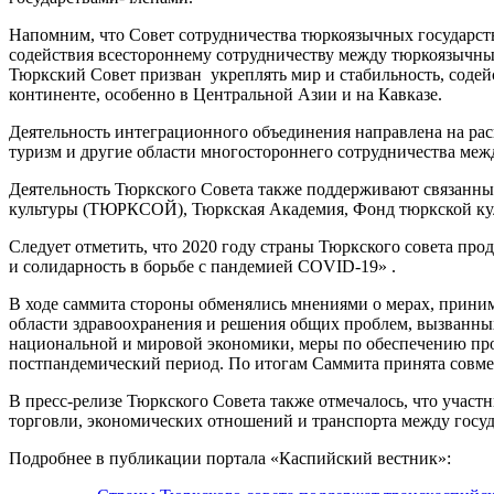
Напомним, что Совет сотрудничества тюркоязычных государств
содействия всестороннему сотрудничеству между тюркоязычным
Тюркский Совет призван укреплять мир и стабильность, содей
континенте, особенно в Центральной Азии и на Кавказе.
Деятельность интеграционного объединения направлена на расш
туризм и другие области многостороннего сотрудничества меж
Деятельность Тюркского Совета также поддерживают связанн
культуры (ТЮРКСОЙ), Тюркская Академия, Фонд тюркской кул
Следует отметить, что 2020 году страны Тюркского совета про
и солидарность в борьбе с пандемией COVID-19» .
В ходе саммита стороны обменялись мнениями о мерах, прини
области здравоохранения и решения общих проблем, вызванны
национальной и мировой экономики, меры по обеспечению про
постпандемический период. По итогам Саммита принята совме
В пресс-релизе Тюркского Совета также отмечалось, что учас
торговли, экономических отношений и транспорта между госуда
Подробнее в публикации портала «Каспийский вестник»: