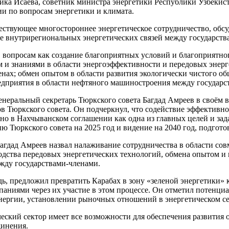
а Исаева, советник министра энергетики Республики Узбекист
и по вопросам энергетики и климата.
ествующее многостороннее энергетическое сотрудничество, обсу
е внутрирегиональных энергетических связей между государств
опросам как создание благоприятных условий и благоприятног
 и знаниями в области энергоэффективности и передовых энерг
ах; обмен опытом в области развития экологически чистого общ
едприятия в области нефтяного машиностроения между государс
Генеральный секретарь Тюркского совета Багдад Амреев в своём 
нов Тюркского совета. Он подчеркнул, что содействие эффектив
лено в Нахчыванском соглашении как одна из главных целей и за
ю Тюркского совета на 2025 год и видение на 2040 год, подгот
агдад Амреев назвал налаживание сотрудничества в области сов
одства передовых энергетических технологий, обмена опытом и
жду государствами-членами.
ь, предложил превратить Карабах в зону «зеленой энергетики» 
аниями через их участие в этом процессе. Он отметил потенци
нергии, установлении рыночных отношений в энергетическом се
ческий сектор имеет все возможности для обеспечения развития
динения.