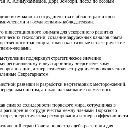
ан А. Алимухаммедов, Дора Зомбори, посол по особым
дили возможности сотрудничества в области развития и
ами-членами и государствами-наблюдателями.
о инвестиционного климата для ускоренного развития
етических технологий, создание зарубежных каналов сбыта
ественного транспорта, такого как газовые и электрические
твами-членами.
выступлении подчеркнул стратегическое значение
ному региональному и двустороннему энергетическому
дач организации, а энергетическое сотрудничество включено в
овленные Секретариатом.
местной разведки и разработки нефтегазовых месторождений,
 передовым опытом, а также налаживание совместного
как символ солидарности тюркского мира, сотрудничая в
ал расширения сотрудничества между членами Тюркского
кторе, энергетическом регулировании и энергоэффективности.
 отношений стран Совета по восходящей траектории для