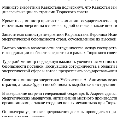
Министр энергетики Казахстана подчеркнул, что Казахстан з
диверсификации со странами Тюркского совета.
Кроме того, министр пригласил компании государств-членов 
источников энергии на взаимовыгодной основе, а также внести
Заместитель министра энергетики Кыргызстана Вероника Исаев
энергетической безопасности стран, обусловленное их высоко
Высоко оценив возможности сотрудничества между государств
и координации в области энергетики в рамках Тюркского совет
Турецкий министр подчеркнул важность увеличения местного п
безопасности поставок. Коснувшись сотрудничества в области 
энергетической сфере и готова предоставить государствам-чл
Советник министра энергетики Узбекистана А. Алимухаммедов 
отрасли, а также будет способствовать выработке конструкти
В завершение встречи генеральный секретарь Б. Амреев сдела
энергетических маршрутов, активизации местного производств
организациями, а также создания новых механизмов при Тюркс
Он подчеркнул, что все предложения должны проводиться при 
государствами-членами.