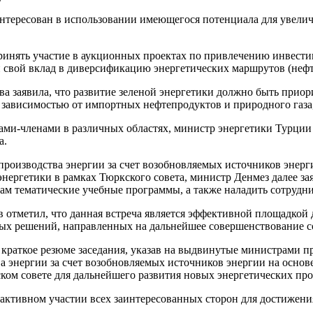
аинтересован в использовании имеющегося потенциала для увел
принять участие в аукционных проектах по привлечению инвест
 свой вклад в диверсификацию энергетических маршрутов (нефте
а заявила, что развитие зеленой энергетики должно быть приор
й зависимостью от импортных нефтепродуктов и природного газа
ами-членами в различных областях, министр энергетики Турции
а.
роизводства энергии за счет возобновляемых источников энерг
энергетики в рамках Тюркского совета, министр Денмез далее за
енам тематические учебные программы, а также наладить сотруд
отметил, что данная встреча является эффективной площадкой 
вных решений, направленных на дальнейшее совершенствование с
л краткое резюме заседания, указав на выдвинутые министрами
а энергии за счет возобновляемых источников энергии на осно
ком совете для дальнейшего развития новых энергетических про
активном участии всех заинтересованных сторон для достижения