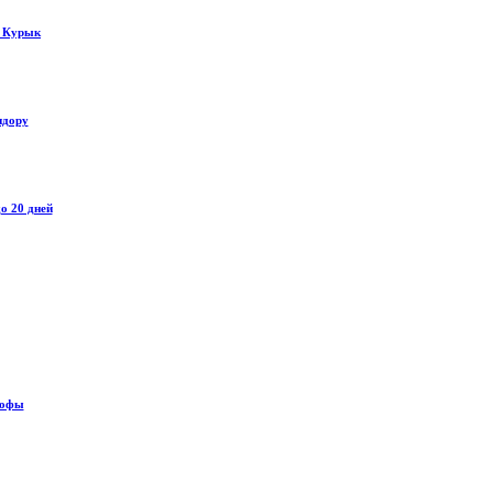
у Курык
идору
о 20 дней
рофы