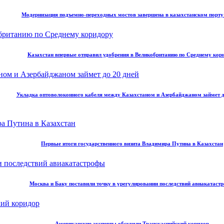
Модернизация подъемно-переходных мостов завершена в казахстанском порт
Казахстан впервые отправил удобрения в Великобританию по Среднему кор
Укладка оптоволоконного кабеля между Казахстаном и Азербайджаном займет д
Первые итоги государственного визита Владимира Путина в Казахстан
Москва и Баку поставили точку в урегулировании последствий авиакатаст
Американские эксперты обсудили Транскаспийский коридор