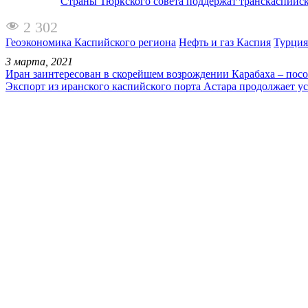
Страны Тюркского совета поддержат транскаспийс
2 302
Геоэкономика Каспийского региона
Нефть и газ Каспия
Турция
3 марта, 2021
Иран заинтересован в скорейшем возрождении Карабаха – пос
Экспорт из иранского каспийского порта Астара продолжает у