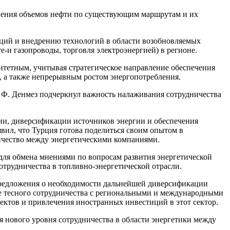
ичения объемов нефти по существующим маршрутам и их
иций и внедрению технологий в области возобновляемых
-и газопроводы, торговля электроэнергией) в регионе.
итетным, учитывая стратегическое направление обеспечения
, а также непрерывным ростом энергопотребления.
 Ф. Денмез подчеркнул важность налаживания сотрудничества
ии, диверсификации источников энергии и обеспечения
явил, что Турция готова поделиться своим опытом в
ничество между энергетическими компаниями.
для обмена мнениями по вопросам развития энергетической
отрудничества в топливно-энергетической отрасли.
 предложения о необходимости дальнейшей диверсификации
ве тесного сотрудничества с региональными и международными
ектов и привлечения иностранных инвестиций в этот сектор.
 нового уровня сотрудничества в области энергетики между