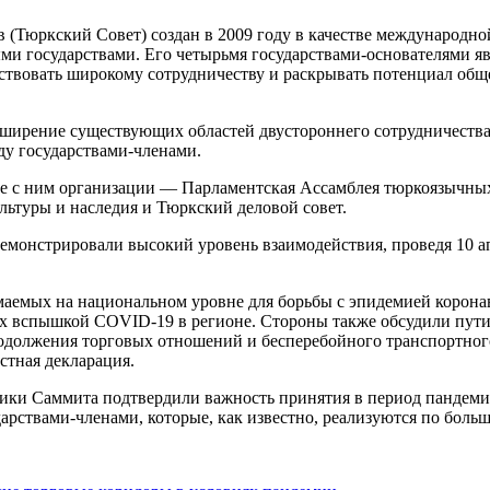
 (Тюркский Совет) создан в 2009 году в качестве международн
и государствами. Его четырьмя государствами-основателями яв
ствовать широкому сотрудничеству и раскрывать потенциал обще
ирение существующих областей двустороннего сотрудничества, т
ду государствами-членами.
ые с ним организации — Парламентская Ассамблея тюркоязычн
ьтуры и наследия и Тюркский деловой совет.
демонстрировали высокий уровень взаимодействия, проведя 10 а
маемых на национальном уровне для борьбы с эпидемией коронав
х вспышкой COVID-19 в регионе. Стороны также обсудили пути
должения торговых отношений и бесперебойного транспортного 
стная декларация.
тники Саммита подтвердили важность принятия в период пандем
рствами-членами, которые, как известно, реализуются по больш