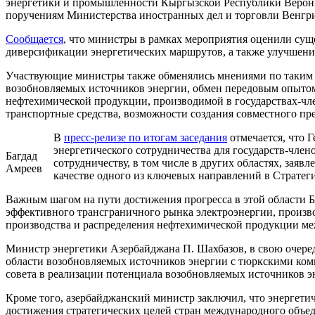
энергетики и промышленности Кыргызской Республики Вероник
поручениям Министерства иностранных дел и торговли Венгри
Сообщается
, что министры в рамках мероприятия оценили сущ
диверсификации энергетических маршрутов, а также улучшени
Участвующие министры также обменялись мнениями по таким в
возобновляемых источников энергии, обмен передовым опытом
нефтехимической продукции, производимой в государствах-член
транспортные средства, возможности создания совместного пр
В
пресс-релизе по итогам заседания
отмечается, что 
энергетического сотрудничества для государств-чле
Багдад
сотрудничеству, в том числе в других областях, заяв
Амреев
качестве одного из ключевых направлений в Стратеги
Важным шагом на пути достижения прогресса в этой области Б
эффективного трансграничного рынка электроэнергии, произв
производства и распределения нефтехимической продукции ме
Министр энергетики Азербайджана П. Шахбазов, в свою очеред
области возобновляемых источников энергии с тюркскими комп
совета в реализации потенциала возобновляемых источников э
Кроме того, азербайджанский министр заключил, что энергети
достижения стратегических целей стран международного объе