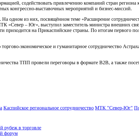
ормацией, содействовать привлечению компаний стран региона 
тных конгрессно-выставочных мероприятий и бизнес-миссий.
. На одном из них, посвящённом теме «Расширение сотрудниче
ТК «Север – Юг», выступил заместитель министра внешних свя
ти приходится на Прикаспийские страны. По итогам первого по
о торгово-экономическое и гуманитарное сотрудничество Астрах
ничества ТПП провели переговоры в формате B2B, а также пос
а
Каспийское региональное сотрудничество
МТК "Север-Юг"
П
й рубеж в торговле
ой форум