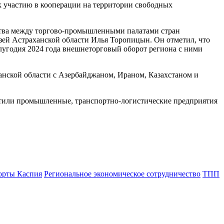
к участию в кооперации на территории свободных
ства между торгово-промышленными палатами стран
зей Астраханской области Илья Торопицын. Он отметил, что
лугодия 2024 года внешнеторговый оборот региона с ними
анской области с Азербайджаном, Ираном, Казахстаном и
етили промышленные, транспортно-логистические предприятия
орты Каспия
Региональное экономическое сотрудничество
ТПП