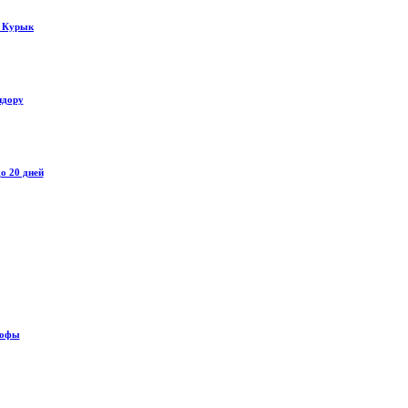
у Курык
идору
о 20 дней
рофы