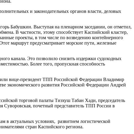
гиона.
полнительных и законодательных органов власти, деловых
горь Бабушкин. Выступая на пленарном заседании, он отметил,
мена. В частности, этому способствует Каспийский кластер,
нные проекты, в том числе по возведению контейнерного
. Этот маршрут предусматривает морские пути, железные
дного канала. Это позволило снизить издержки судоходных
вместимостью. Более того, пропускная способность
упили вице-президент ТПП Российской Федерации Владимир
тве экономического развития Российской Федерации Андрей
ссийской торговой палаты Тизхуш Табан Хади, председатель
я Суворовская, почетный представитель ТПП России в
ам в актуальных условиях, развитием логистической
имателями стран Каспийского региона.