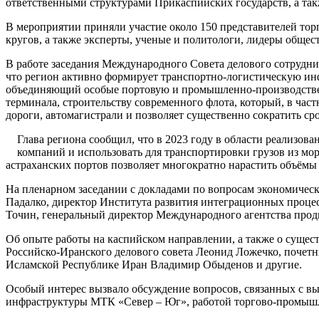
ответственными структурами Прикаспийских государств, а так
В мероприятии приняли участие около 150 представителей то
кругов, а также эксперты, ученые и политологи, лидеры обще
В работе заседания Международного Совета делового сотрудни
что регион активно формирует транспортно-логистическую инф
объединяющий особые портовую и промышленно-производствен
терминала, строительству современного флота, который, в час
дороги, автомагистрали и позволяет существенно сократить сро
Глава региона сообщил, что в 2023 году в области реализов
компаний и использовать для транспортировки грузов из мо
астраханских портов позволяет многократно нарастить объёмы
На пленарном заседании с докладами по вопросам экономичес
Падалко, директор Института развития интеграционных проце
Точин, генеральный директор Международного агентства пр
Об опыте работы на каспийском направлении, а также о суще
Российско-Иранского делового совета Леонид Ложечко, почет
Исламской Республике Иран Владимир Обыденов и другие.
Особый интерес вызвало обсуждение вопросов, связанных с в
инфраструктуры МТК «Север – Юг», работой торгово-промышл