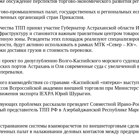
же обсуждение перспектив торгово-экономического развития ре
ргово-промышленных палат, государственных и региональных ис
ственных организаций стран Прикаспия.
чества ТПП принял участие Губернатор Астраханской области И
раструктуру и становится важным транзитным центром товарооб
ную зоны. Резиденты этих площадок реализуют специализирова
тности, будут активно использовать в рамках МТК «Север – Юг»
ки доставки грузов и стоимость перевозки.
ан проект по дноуглублению Волго-Каспийского морского судохо
рских портов Астрахань и Оля современные суда с увеличенной 
 перевалки.
кого взаимодействия со странами «Каспийской «пятерки» выст
ссов Всероссийской академии внешней торговли при Министерс
одвижения экспорта IEXPA Юрий Шурыгин.
ствующих проблемах рассказали президент Совместной Ирано-Ро
ный представитель ТПП РФ в Азербайджанской Республике Мари
ыстраиванием системы взаиморасчетов по внешнеторговым сделк
енных палат в налаживании деловых контактов между предприн