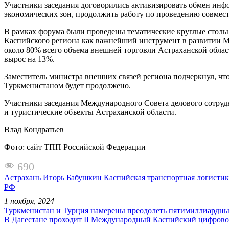
Участники заседания договорились активизировать обмен инф
экономических зон, продолжить работу по проведению совмес
В рамках форума были проведены тематические круглые столы
Каспийского региона как важнейший инструмент в развитии М
около 80% всего объема внешней торговли Астраханской облас
вырос на 13%.
Заместитель министра внешних связей региона подчеркнул, чт
Туркменистаном будет продолжено.
Участники заседания Международного Совета делового сотруд
и туристические объекты Астраханской области.
Влад Кондратьев
Фото: сайт ТПП Российской Федерации
690
Астрахань
Игорь Бабушкин
Каспийская транспортная логистик
РФ
1 ноября, 2024
Туркменистан и Турция намерены преодолеть пятимиллиардны
В Дагестане проходит II Международный Каспийский цифров