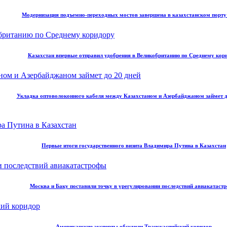
Модернизация подъемно-переходных мостов завершена в казахстанском порт
Казахстан впервые отправил удобрения в Великобританию по Среднему кор
Укладка оптоволоконного кабеля между Казахстаном и Азербайджаном займет д
Первые итоги государственного визита Владимира Путина в Казахстан
Москва и Баку поставили точку в урегулировании последствий авиакатаст
Американские эксперты обсудили Транскаспийский коридор