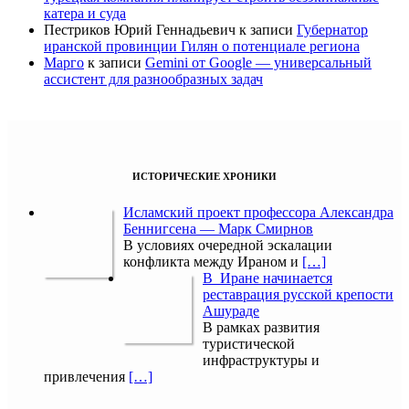
катера и суда
Пестриков Юрий Геннадьевич
к записи
Губернатор
иранской провинции Гилян о потенциале региона
Марго
к записи
Gemini от Google — универсальный
ассистент для разнообразных задач
ИСТОРИЧЕСКИЕ ХРОНИКИ
Исламский проект профессора Александра
Беннигсена — Марк Смирнов
В условиях очередной эскалации
конфликта между Ираном и
[…]
В Иране начинается
реставрация русской крепости
Ашураде
В рамках развития
туристической
инфраструктуры и
привлечения
[…]