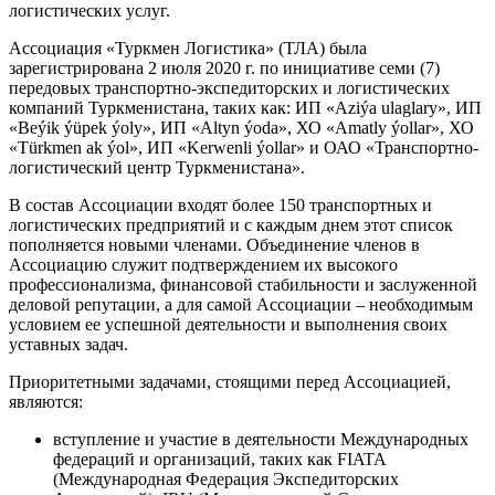
логистических услуг.
Ассоциация «Туркмен Логистика» (ТЛА) была
зарегистрирована 2 июля 2020 г. по инициативе семи (7)
передовых транспортно-экспедиторских и логистических
компаний Туркменистана, таких как: ИП «Aziýa ulaglary», ИП
«Beýik ýüpek ýoly», ИП «Altyn ýoda», ХО «Amatly ýollar», ХО
«Türkmen ak ýol», ИП «Kerwenli ýollar» и ОАО «Транспортно-
логистический центр Туркменистана».
В состав Ассоциации входят более 150 транспортных и
логистических предприятий и с каждым днем этот список
пополняется новыми членами. Объединение членов в
Ассоциацию служит подтверждением их высокого
профессионализма, финансовой стабильности и заслуженной
деловой репутации, а для самой Ассоциации – необходимым
условием ее успешной деятельности и выполнения своих
уставных задач.
Приоритетными задачами, стоящими перед Ассоциацией,
являются:
вступление и участие в деятельности Международных
федераций и организаций, таких как FIATA
(Международная Федерация Экспедиторских