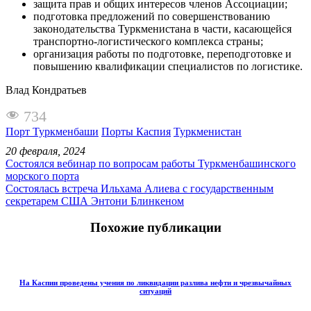
защита прав и общих интересов членов Ассоциации;
подготовка предложений по совершенствованию
законодательства Туркменистана в части, касающейся
транспортно-логистического комплекса страны;
организация работы по подготовке, переподготовке и
повышению квалификации специалистов по логистике.
Влад Кондратьев
734
Порт Туркменбаши
Порты Каспия
Туркменистан
20 февраля, 2024
Состоялся вебинар по вопросам работы Туркменбашинского
морского порта
Состоялась встреча Ильхама Алиева с государственным
секретарем США Энтони Блинкеном
Похожие публикации
На Каспии проведены учения по ликвидации разлива нефти и чрезвычайных
ситуаций