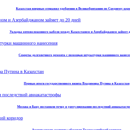
Казахстан впервые отправил удобрения в Великобританию по Среднему кор
Укладка оптоволоконного кабеля между Казахстаном и Азербайджаном займет д
Секреты долговечного ремонта с помощью штукатурки машинного нанесе
Первые итоги государственного визита Владимира Путина в Казахстан
Москва и Баку поставили точку в урегулировании последствий авиакатаст
Американские эксперты обсудили Транскаспийский коридор