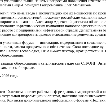
ех участников рынка, занятых вопросами повышения качества п
л Первый Вице-Президент Газпромбанка Олег Мельников.
 что из-за ввода в эксплуатацию новых мощностей по произ
ественных производителей, поскольку российские компании посл
иринг и консалтинг Александр Адоевский рассказал об испол
 позволит нефтехимическим компаниям наиболее эффективно ис
о работе с предприятиями нефтегазовой отрасли Департамента 
яющие контролировать целевое использование денежных средст
я участников форума — инновации, модернизация и создание но
нности, замена программного обеспечения. Свои последние луч
ited Catalyst Technologies, НИАП-Катализатор, Драгцветмет и
оборудования.
ставщики оборудования и катализаторов такие как СТРОНГ, Энт
техимической отрасли.
2026 года.
10-летним опытом работы в сфере деловых мероприятий и глуб
 актуальной информацией и опытом, налаживания бизнес-контак
овиях. Контакты дополнительной информации о форуме «Нефтех