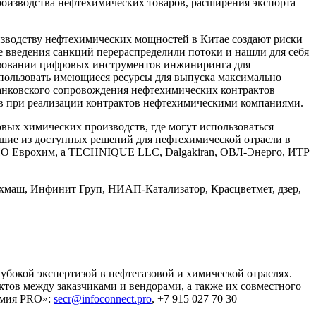
роизводства нефтехимических товаров, расширения экспорта
водству нефтехимических мощностей в Китае создают риски
е введения санкций перераспределили потоки и нашли для себя
ьзовании цифровых инструментов инжиниринга для
пользовать имеющиеся ресурсы для выпуска максимально
банковского сопровождения нефтехимических контрактов
в при реализации контрактов нефтехимическими компаниями.
вых химических производств, где могут использоваться
шие из доступных решений для нефтехимической отрасли в
 НПО Еврохим, а TECHNIQUE LLC, Dalgakiran, ОВЛ-Энерго, ИТР
ехмаш, Инфинит Груп, НИАП-Катализатор, Красцветмет, дзер,
окой экспертизой в нефтегазовой и химической отраслях.
тов между заказчиками и вендорами, а также их совместного
имия PRO»:
secr@infoconnect.pro
, +7 915 027 70 30