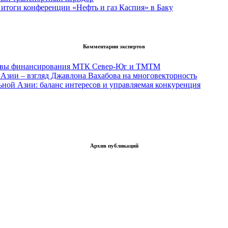
итоги конференции «Нефть и газ Каспия» в Баку
Комментарии экспертов
тивы финансирования МТК Север-Юг и ТМТМ
Азии – взгляд Джавлона Вахабова на многовекторность
ьной Азии: баланс интересов и управляемая конкуренция
Архив публикаций