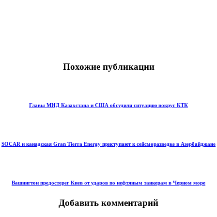
Похожие публикации
Главы МИД Казахстана и США обсудили ситуацию вокруг КТК
SOCAR и канадская Gran Tierra Energy приступают к сейсморазведке в Азербайджане
Вашингтон предостерег Киев от ударов по нефтяным танкерам в Черном море
Добавить комментарий