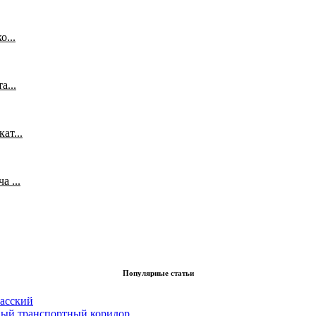
...
а...
ат...
 ...
Популярные статьи
асский
вый транспортный коридор