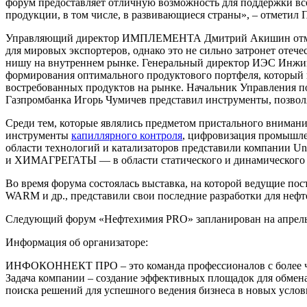
форум предоставляет отличную возможность для поддержки вс
продукции, в том числе, в развивающиеся страны», – отмети
Управляющий директор ИМПЛЕМЕНТА Дмитрий Акишин отметил,
для мировых экспортеров, однако это не сильно затронет отеч
нишу на внутреннем рынке. Генеральный директор ИЭС Инжин
формирования оптимального продуктового портфеля, который
востребованных продуктов на рынке. Начальник Управления п
Газпромбанка Игорь Чумичев представил инструменты, позвол
Среди тем, которые являлись предметом пристального внимани
инструменты
капиллярного контроля
, цифровизация промышле
области технологий и катализаторов представили компании Un
и ХИМАГРЕГАТЫ — в области статического и динамического 
Во время форума состоялась выставка, на которой ведущие по
WARM и др., представили свои последние разработки для неф
Следующий форум «Нефтехимия PRO» запланирован на апрель 
Информация об организаторе:
ИНФОКОННЕКТ ПРО – это команда профессионалов с более чем 
Задача компании – создание эффективных площадок для обмена
поиска решений для успешного ведения бизнеса в новых усл