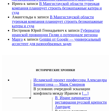
Ириеа
к записи
В Мангистауской области турецкая
компания планирует строить безэкипажные катера и
суда
Амангельды
к записи
В Мангистауской области
турецкая компания планирует строить безэкипажные
катера и суда
Пестриков Юрий Геннадьевич
к записи
Губернатор
иранской провинции Гилян о потенциале региона
Марго
к записи
Gemini от Google — универсальный
ассистент для разнообразных задач
ИСТОРИЧЕСКИЕ ХРОНИКИ
Исламский проект профессора Александра
Беннигсена — Марк Смирнов
В условиях очередной эскалации
конфликта между Ираном и
[…]
В Иране начинается
реставрация русской крепости
Ашураде