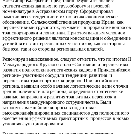
Александр Валерьевич представил результаты анализа
статистических данных по грузообороту и грузовой
номенклатуре в Астраханском порту. Сформулировал
наметившееся тенденции и их политико-экономическое
обоснование. Сельскохозяйственная продукция Ирана, как
перспективный грузопоток, нуждается в проработке вопросов
транспортировки и логистики. При этом важным условием
эффективного решения является консолидация и объединение
усилий всех заинтересованных участников, как со стороны
бизнеса, так и со стороны региональных властей.
Резюмируя вышесказанное, следует отметить, что по итогам II
Международного Круглого стола «Состояние и перспективы
развития подготовки логистических кадров в Прикаспийском
регионе» участники обсудили тенденции развития и
перспективы транспортных коридоров Прикаспийского
региона, выявили особо важные логистические цепи с точки
зрения полезности для региона, определили стратегически
важные направления развития транзитных перевозок и
направления международного сотрудничества. Были
затронуты важнейшие вопросы в подготовке
высококвалифицированных специалистов для полноценного
обеспечения эффективных транспортных процессов в новых
условиях функционирования.
Были определены ключевые направления подготовки