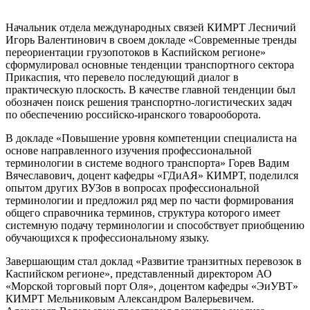
Начальник отдела международных связей КИМРТ Лесничий
Игорь Валентинович в своем докладе «Современные тренды
переориентации грузопотоков в Каспийском регионе»
сформулировал основные тенденции транспортного сектора
Прикаспия, что перевело последующий диалог в
практическую плоскость. В качестве главной тенденции был
обозначен поиск решения транспортно-логистических задач
по обеспечению российско-иранского товарооборота.
В докладе «Повышение уровня компетенции специалиста на
основе направленного изучения профессиональной
терминологии в системе водного транспорта» Горев Вадим
Вячеславович, доцент кафедры «ГДиАЯ» КИМРТ, поделился
опытом других ВУЗов в вопросах профессиональной
терминологии и предложил ряд мер по части формирования
общего справочника терминов, структура которого имеет
системную подачу терминологии и способствует приобщению
обучающихся к профессиональному языку.
Завершающим стал доклад «Развитие транзитных перевозок в
Каспийском регионе», представленный директором АО
«Морской торговый порт Оля», доцентом кафедры «ЭиУВТ»
КИМРТ Мельниковым Александром Валерьевичем.