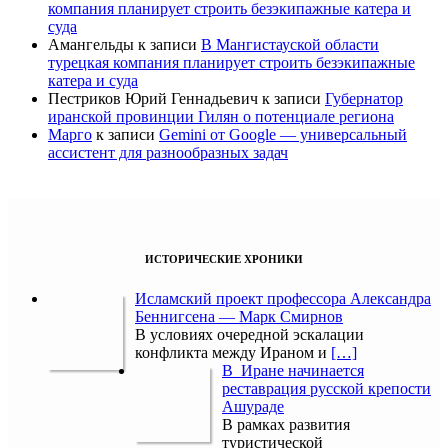
компания планирует строить безэкипажные катера и
суда
Амангельды
к записи
В Мангистауской области
турецкая компания планирует строить безэкипажные
катера и суда
Пестриков Юрий Геннадьевич
к записи
Губернатор
иранской провинции Гилян о потенциале региона
Марго
к записи
Gemini от Google — универсальный
ассистент для разнообразных задач
ИСТОРИЧЕСКИЕ ХРОНИКИ
Исламский проект профессора Александра
Беннигсена — Марк Смирнов
В условиях очередной эскалации
конфликта между Ираном и
[…]
В Иране начинается
реставрация русской крепости
Ашураде
В рамках развития
туристической