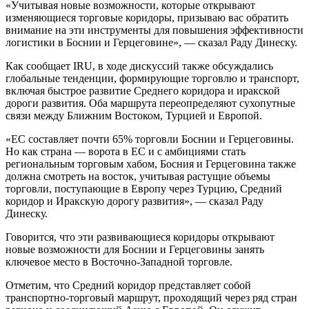
«Учитывая новые возможности, которые открывают
изменяющиеся торговые коридоры, призываю вас обратить
внимание на эти инструменты для повышения эффективности
логистики в Боснии и Герцеговине», — сказал Раду Динеску.
Как сообщает IRU, в ходе дискуссий также обсуждались
глобальные тенденции, формирующие торговлю и транспорт,
включая быстрое развитие Среднего коридора и иракской
дороги развития. Оба маршрута переопределяют сухопутные
связи между Ближним Востоком, Турцией и Европой.
«ЕС составляет почти 65% торговли Боснии и Герцеговины.
Но как страна — ворота в ЕС и с амбициями стать
региональным торговым хабом, Босния и Герцеговина также
должна смотреть на восток, учитывая растущие объемы
торговли, поступающие в Европу через Турцию, Средний
коридор и Иракскую дорогу развития», — сказал Раду
Динеску.
Говорится, что эти развивающиеся коридоры открывают
новые возможности для Боснии и Герцеговины занять
ключевое место в Восточно-Западной торговле.
Отметим, что Средний коридор представляет собой
транспортно-торговый маршрут, проходящий через ряд стран