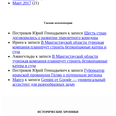
Март 2017
(21)
Свежие комментарии
Пестриков Юрий Геннадьевич
к записи
Шесть стран
договорились о развитии транзитного коридора
Ириеа
к записи
В Мангистауской области турецкая
компания планирует строить безэкипажные катера и
суда
Амангельды
к записи
В Мангистауской области
турецкая компания планирует строить безэкипажные
катера и суда
Пестриков Юрий Геннадьевич
к записи
Губернатор
иранской провинции Гилян о потенциале региона
Марго
к записи
Gemini от Google — универсальный
ассистент для разнообразных задач
ИСТОРИЧЕСКИЕ ХРОНИКИ