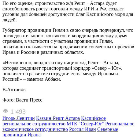
По его оценке, строительство ж/д Решт – Астара будет
способствовать росту торговли между ИРИ и РФ, создаст
условия для большей доступности благ Каспийского моря для
людей.
Губернатор провинции Гилян в свою очередь подчеркнул, что
последовательность контактов и координация между двумя
странами, в частности с участием провинции Гилян,
позитивно сказывается на продвижении совместных проектов
Ирана и России в различных областях.
«Несомненно, ввод в эксплуатацию ж/д Решт – Астара,
которая соединяет транспортный коридор «Север – Юг»,
повлияет на развитие сотрудничества между Ираном и
Россией» – заметил Аббаси.
В.Антонов
Фото: Васти Пресс
1 493
Игорь Левитин
Казвин-Решт-Астара
Каспийское
региональное сотрудничество
МТК "Север-Юг"
Региональное
экономическое сотрудничество
Россия-Иран
Северные
провинции Ирана