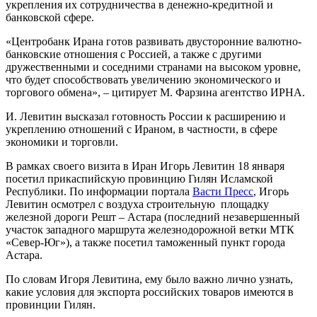
укрепления их сотрудничества в денежно-кредитной и
банковской сфере.
«Центробанк Ирана готов развивать двусторонние валютно-
банковские отношения с Россией, а также с другими
дружественными и соседними странами на высоком уровне,
что будет способствовать увеличению экономического и
торгового обмена», – цитирует М. Фарзина агентство ИРНА.
И. Левитин высказал готовность России к расширению и
укреплению отношений с Ираном, в частности, в сфере
экономики и торговли.
В рамках своего визита в Иран Игорь Левитин 18 января
посетил прикаспийскую провинцию Гилян Исламской
Республики. По информации портала
Васти Пресс
, Игорь
Левитин осмотрел с воздуха строительную площадку
железной дороги Решт – Астара (последний незавершенный
участок западного маршрута железнодорожной ветки МТК
«Север-Юг»), а также посетил таможенный пункт города
Астара.
По словам Игоря Левитина, ему было важно лично узнать,
какие условия для экспорта российских товаров имеются в
провинции Гилян.