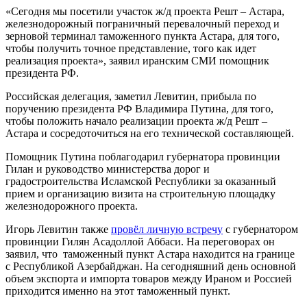
«Сегодня мы посетили участок ж/д проекта Решт – Астара,
железнодорожный пограничный перевалочный переход и
зерновой терминал таможенного пункта Астара, для того,
чтобы получить точное представление, того как идет
реализация проекта», заявил иранским СМИ помощник
президента РФ.
Российская делегация, заметил Левитин, прибыла по
поручению президента РФ Владимира Путина, для того,
чтобы положить начало реализации проекта ж/д Решт –
Астара и сосредоточиться на его технической составляющей.
Помощник Путина поблагодарил губернатора провинции
Гилан и руководство министерства дорог и
градостроительства Исламской Республики за оказанный
прием и организацию визита на строительную площадку
железнодорожного проекта.
Игорь Левитин также
провёл личную встречу
с губернатором
провинции Гилян Асадоллой Аббаси. На переговорах он
заявил, что таможенный пункт Астара находится на границе
с Республикой Азербайджан. На сегодняшний день основной
объем экспорта и импорта товаров между Ираном и Россией
приходится именно на этот таможенный пункт.