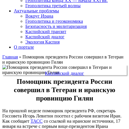
Геополитика конца XX — начала XXI вв.
Геополитика третьей волны
Актуальные проблемы
Вокруг Ирана
Геополитика и геоэкономика
Безопасность и милитаризация
Каспийский транзит
Каспийский диалог
Экология Каспия
О портале
Главная
»
Помощник президента России совершил в Тегеран
и иранскую провинцию Гилян
Каспийский диалог
Помощник президента России
совершил в Тегеран и иранскую
провинцию Гилян
На прошлой неделе помощник президента РФ, секретарь
Госсовета Игорь Левитин посетил с рабочим визитом Иран.
Как сообщает
ТАСС
со ссылкой на иранские источники, 17
января на встрече с первым вице-президентом Ирана