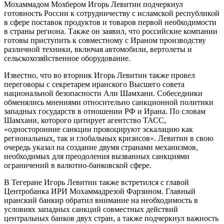
Мохаммадом Мохбером Игорь Левитин подчеркнул
готовность России к сотрудничеству с исламской республикой
в сфере поставок продуктов и товаров первой необходимости
в страны региона. Также он заявил, что российские компании
готовы приступить к совместному с Ираном производству
различной техники, включая автомобили, вертолеты и
сельскохозяйственное оборудование.
Известно, что во вторник Игорь Левитин также провел
переговоры с секретарем иранского Высшего совета
национальной безопасности Али Шамхани. Собеседники
обменялись мнениями относительно санкционной политики
западных государств в отношении РФ и Ирана. По словам
Шамхани, которого цитирует агентство ТАСС,
«односторонние санкции провоцируют эскалацию как
региональных, так и глобальных кризисов». Левитин в свою
очередь указал на создание двумя странами механизмов,
необходимых для преодоления вызванных санкциями
ограничений в валютно-банковской сфере.
В Тегеране Игорь Левитин также встретился с главой
Центробанка ИРИ Мохаммадрезой Фарзином. Главный
иранский банкир обратил внимание на необходимость в
условиях западных санкций совместных действий
центральных банков двух стран, а также подчеркнул важность