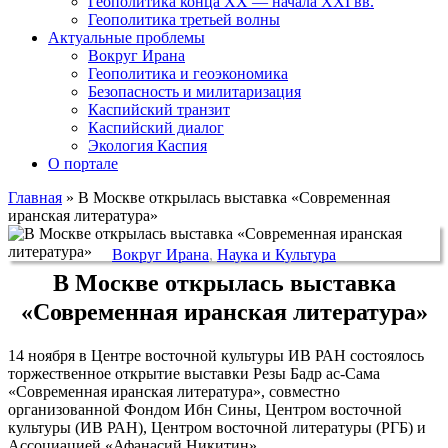
Геополитика конца XX — начала XXI вв.
Геополитика третьей волны
Актуальные проблемы
Вокруг Ирана
Геополитика и геоэкономика
Безопасность и милитаризация
Каспийский транзит
Каспийский диалог
Экология Каспия
О портале
Главная
»
В Москве открылась выставка «Современная
иранская литература»
Вокруг Ирана
,
Наука и Культура
В Москве открылась выставка
«Современная иранская литература»
14 ноября в Центре восточной культуры ИВ РАН состоялось
торжественное открытие выставки Резы Бадр ас-Сама
«Современная иранская литература», совместно
организованной Фондом Ибн Сины, Центром восточной
культуры (ИВ РАН), Центром восточной литературы (РГБ) и
Ассоциацией «Афанасий Никитин».