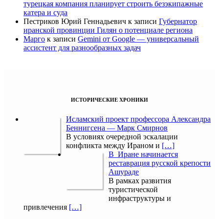
турецкая компания планирует строить безэкипажные
катера и суда
Пестриков Юрий Геннадьевич
к записи
Губернатор
иранской провинции Гилян о потенциале региона
Марго
к записи
Gemini от Google — универсальный
ассистент для разнообразных задач
ИСТОРИЧЕСКИЕ ХРОНИКИ
Исламский проект профессора Александра
Беннигсена — Марк Смирнов
В условиях очередной эскалации
конфликта между Ираном и
[…]
В Иране начинается
реставрация русской крепости
Ашураде
В рамках развития
туристической
инфраструктуры и
привлечения
[…]