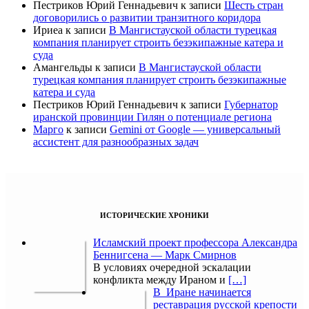
Пестриков Юрий Геннадьевич
к записи
Шесть стран
договорились о развитии транзитного коридора
Ириеа
к записи
В Мангистауской области турецкая
компания планирует строить безэкипажные катера и
суда
Амангельды
к записи
В Мангистауской области
турецкая компания планирует строить безэкипажные
катера и суда
Пестриков Юрий Геннадьевич
к записи
Губернатор
иранской провинции Гилян о потенциале региона
Марго
к записи
Gemini от Google — универсальный
ассистент для разнообразных задач
ИСТОРИЧЕСКИЕ ХРОНИКИ
Исламский проект профессора Александра
Беннигсена — Марк Смирнов
В условиях очередной эскалации
конфликта между Ираном и
[…]
В Иране начинается
реставрация русской крепости