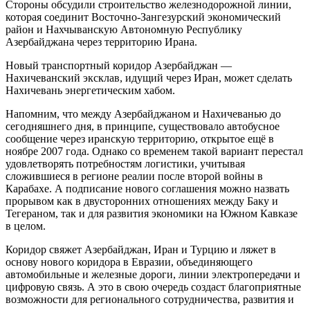
Стороны обсудили строительство железнодорожной линии,
которая соединит Восточно-Зангезурский экономический
район и Нахчыванскую Автономную Республику
Азербайджана через территорию Ирана.
Новый транспортный коридор Азербайджан —
Нахичеванский эксклав, идущий через Иран, может сделать
Нахичевань энергетическим хабом.
Напомним, что между Азербайджаном и Нахичеванью до
сегодняшнего дня, в принципе, существовало автобусное
сообщение через иранскую территорию, открытое ещё в
ноябре 2007 года. Однако со временем такой вариант перестал
удовлетворять потребностям логистики, учитывая
сложившиеся в регионе реалии после второй войны в
Карабахе. А подписание нового соглашения можно назвать
прорывом как в двусторонних отношениях между Баку и
Тегераном, так и для развития экономики на Южном Кавказе
в целом.
Коридор свяжет Азербайджан, Иран и Турцию и ляжет в
основу нового коридора в Евразии, объединяющего
автомобильные и железные дороги, линии электропередачи и
цифровую связь. А это в свою очередь создаст благоприятные
возможности для регионального сотрудничества, развития и