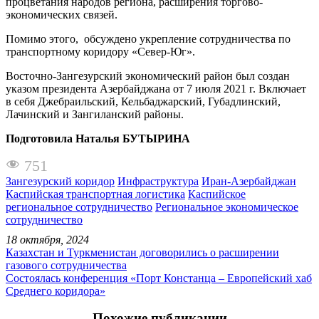
процветания народов региона, расширения торгово-
экономических связей.
Помимо этого, обсуждено укрепление сотрудничества по
транспортному коридору «Север-Юг».
Восточно-Зангезурский экономический район был создан
указом президента Азербайджана от 7 июля 2021 г. Включает
в себя Джебраильский, Кельбаджарский, Губадлинский,
Лачинский и Зангиланский районы.
Подготовила Наталья БУТЫРИНА
751
Зангезурский коридор
Инфраструктура
Иран-Азербайджан
Каспийская транспортная логистика
Каспийское
региональное сотрудничество
Региональное экономическое
сотрудничество
18 октября, 2024
Казахстан и Туркменистан договорились о расширении
газового сотрудничества
Состоялась конференция «Порт Констанца – Европейский хаб
Среднего коридора»
Похожие публикации