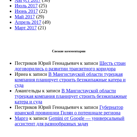
Август 2017
(30)
Июль 2017
(25)
Июнь 2017
(22)
Май 2017
(29)
Апрель 2017
(49)
Март 2017
(21)
Свежие комментарии
Пестриков Юрий Геннадьевич
к записи
Шесть стран
договорились о развитии транзитного коридора
Ириеа
к записи
В Мангистауской области турецкая
компания планирует строить безэкипажные катера и
суда
Амангельды
к записи
В Мангистауской области
турецкая компания планирует строить безэкипажные
катера и суда
Пестриков Юрий Геннадьевич
к записи
Губернатор
иранской провинции Гилян о потенциале региона
Марго
к записи
Gemini от Google — универсальный
ассистент для разнообразных задач