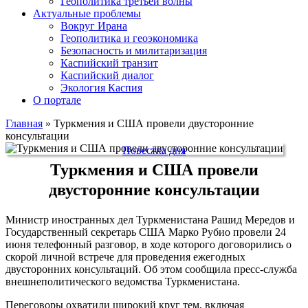
Геополитика третьей волны
Актуальные проблемы
Вокруг Ирана
Геополитика и геоэкономика
Безопасность и милитаризация
Каспийский транзит
Каспийский диалог
Экология Каспия
О портале
Главная
»
Туркмения и США провели двусторонние
консультации
Повестка дня
Туркмения и США провели
двусторонние консультации
Министр иностранных дел Туркменистана Рашид Мередов и
Государственный секретарь США Марко Рубио провели 24
июня телефонный разговор, в ходе которого договорились о
скорой личной встрече для проведения ежегодных
двусторонних консультаций. Об этом сообщила пресс-служба
внешнеполитического ведомства Туркменистана.
Переговоры охватили широкий круг тем, включая