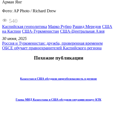
Арман Янг
Фото: AP Photo / Richard Drew
540
Каспийская геополитика
Марко Рубио
Рашид Мередов
США
на Каспии
США-Туркменистан
США-Центральная Азия
30 июня, 2025
Россия и Туркменистан: дружба, проверенная временем
ОБСЕ обучает правоохранителей Каспийского региона
Похожие публикации
Казахстан и США обсудили энергобезопасность в регионе
Главы МИД Казахстана и США обсудили ситуацию вокруг КТК