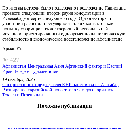
По итогам встречи было поддержано предложение Пакистана
провести следующий, второй раунд консультаций в
Исламабаде в марте следующего года. Организаторы и
участники расценили регулярность таких контактов как
попытку сформировать долгосрочный региональный
механизм, ориентированный одновременно на политическую
стабильность и экономическое восстановление Афганистана.
Арман Янг
427
Афганистан-Центральная Азия
Афганский фактор и Каспий
Иран
Тегеран
Туркменистан
19 декабря, 2025
Спецпосланник председателя КНР нанес визит в Ашхабад
Расширение евразийской повестки: о чем договорились
Токаев и Пезешкиан
Похожие публикации
На Каспии проведены учения по ликвидации разлива нефти и чрезвычайных