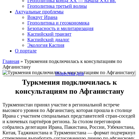
Геополитика конца XX — начала XXI вв.
Геополитика третьей волны
Актуальные проблемы
Вокруг Ирана
Геополитика и геоэкономика
Безопасность и милитаризация
Каспийский транзит
Каспийский диалог
Экология Каспия
О портале
Главная
»
Туркмения подключилась к консультациям по
Афганистану
Повестка дня
Туркмения подключилась к
консультациям по Афганистану
Туркменистан принял участие в региональной встрече
высокого уровня по Афганистану, которая прошла в столице
Ирана с участием специальных представителей стран-соседей
и ключевых партнёров региона. За столом переговоров
собрались делегации Ирана, Пакистана, России, Узбекистана,
Китая, Таджикистана и Туркменистана — формат подчеркнул
стремление выработать согласованную линию по афганскому