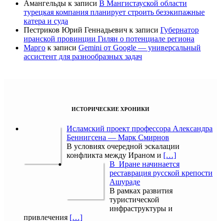
Амангельды
к записи
В Мангистауской области
турецкая компания планирует строить безэкипажные
катера и суда
Пестриков Юрий Геннадьевич
к записи
Губернатор
иранской провинции Гилян о потенциале региона
Марго
к записи
Gemini от Google — универсальный
ассистент для разнообразных задач
ИСТОРИЧЕСКИЕ ХРОНИКИ
Исламский проект профессора Александра
Беннигсена — Марк Смирнов
В условиях очередной эскалации
конфликта между Ираном и
[…]
В Иране начинается
реставрация русской крепости
Ашураде
В рамках развития
туристической
инфраструктуры и
привлечения
[…]