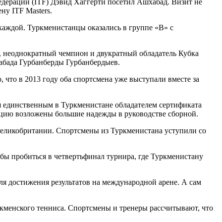
дерации (ITF) Дэвид Хаггерти посетил Ашхабад. Визит не
ну ITF Masters.
 каждой. Туркменистанцы оказались в группе «B» с
й, неоднократный чемпион и двукратный обладатель Кубка
абада Гурбанберды Гурбанбердыев.
 что в 2013 году оба спортсмена уже выступали вместе за
я единственным в Туркменистане обладателем сертификата
нцию возложены большие надежды в руководстве сборной.
еликобритании. Спортсмены из Туркменистана уступили со
бы пробиться в четвертьфинал турнира, где Туркменистану
я достижения результатов на международной арене. А сам
уркменского тенниса. Спортсмены и тренеры рассчитывают, что