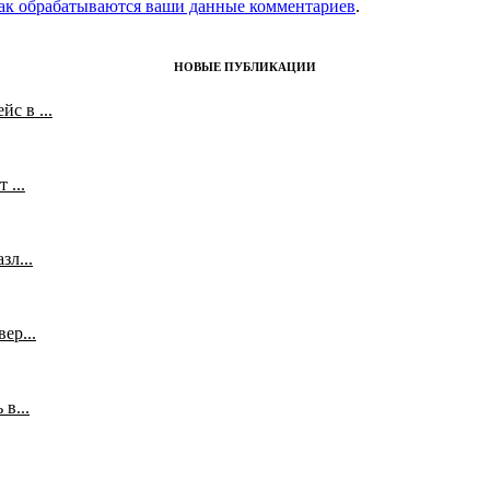
как обрабатываются ваши данные комментариев
.
НОВЫЕ ПУБЛИКАЦИИ
с в ...
 ...
л...
ер...
в...