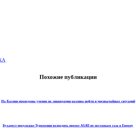
ЕКА
Похожие публикации
На Каспии проведены учения по ликвидации разлива нефти и чрезвычайных ситуаций
Бухарест предложил Туркмении возродить проект AGRI по поставкам газа в Европу