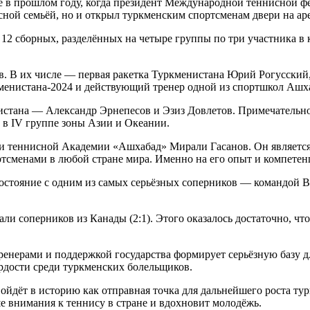
 в прошлом году, когда президент Международной теннисной фе
ной семьёй, но и открыл туркменским спортсменам двери на аре
 12 сборных, разделённых на четыре группы по три участника в
ов. В их числе — первая ракетка Туркменистана Юрий Рогусски
менистана-2024 и действующий тренер одной из спортшкол Ашх
истана — Александр Эрнепесов и Эзиз Довлетов. Примечательно,
 в IV группе зоны Азии и Океании.
 и теннисной Академии «Ашхабад» Мирали Гасанов. Он являетс
ртсменами в любой стране мира. Именно на его опыт и компете
стояние с одним из самых серьёзных соперников — командой В
и соперников из Канады (2:1). Этого оказалось достаточно, что
нерами и поддержкой государства формирует серьёзную базу дл
ордости среди туркменских болельщиков.
 войдёт в историю как отправная точка для дальнейшего роста т
е внимания к теннису в стране и вдохновит молодёжь.