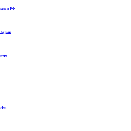
нала в РФ
у Курык
идору
рофы