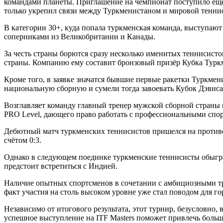
командами планеты. Приглашение на чемпионат поступило ещё
только укрепил связи между Туркменистаном и мировой теннис
В категории 30+, куда попала туркменская команда, выступают
соперниками из Великобритании и Канады.
За честь страны борются сразу несколько именитых теннисист
страны. Компанию ему составит бронзовый призёр Кубка Турк
Кроме того, в заявке значатся бывшие первые ракетки Туркмен
национальную сборную и сумели тогда завоевать Кубок Дэвиса
Возглавляет команду главный тренер мужской сборной страны
PRO Level, дающего право работать с профессиональными спо
Дебютный матч туркменских теннисистов пришелся на противо
счётом 0:3.
Однако в следующем поединке туркменские теннисисты обыграл
предстоит встретиться с Индией.
Наличие опытных спортсменов в сочетании с амбициозными тре
факт участия на столь высоком уровне уже стал поводом для г
Независимо от итогового результата, этот турнир, безусловно,
успешное выступление на ITF Masters поможет привлечь больш