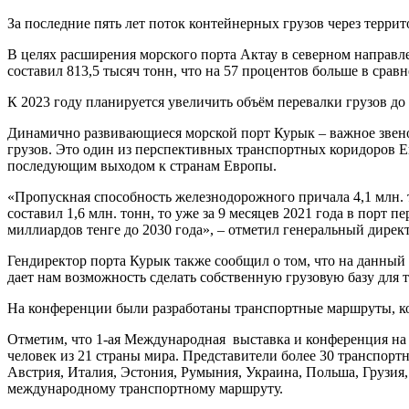
За последние пять лет поток контейнерных грузов через террит
В целях расширения морского порта Актау в северном направ
составил 813,5 тысяч тонн, что на 57 процентов больше в срав
К 2023 году планируется увеличить объём перевалки грузов до
Динамично развивающиеся морской порт Курык – важное звен
грузов. Это один из перспективных транспортных коридоров Е
последующим выходом к странам Европы.
«Пропускная способность железнодорожного причала 4,1 млн. т
составил 1,6 млн. тонн, то уже за 9 месяцев 2021 года в порт
миллиардов тенге до 2030 года», – отметил генеральный дире
Гендиректор порта Курык также сообщил о том, что на данны
дает нам возможность сделать собственную грузовую базу для 
На конференции были разработаны транспортные маршруты, ко
Отметим, что 1-ая Международная выставка и конференция на 
человек из 21 страны мира. Представители более 30 транспор
Австрия, Италия, Эстония, Румыния, Украина, Польша, Грузия
международному транспортному маршруту.