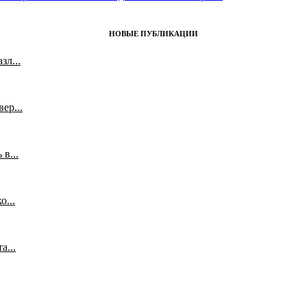
НОВЫЕ ПУБЛИКАЦИИ
л...
ер...
в...
...
а...