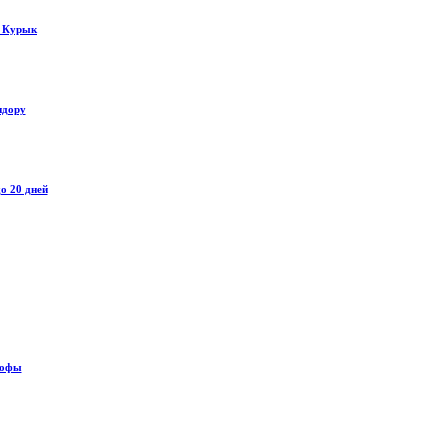
у Курык
идору
о 20 дней
рофы