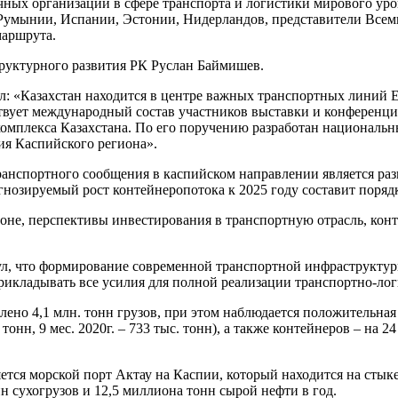
ных организаций в сфере транспорта и логистики мирового уров
Румынии, Испании, Эстонии, Нидерландов, представители Всеми
маршрута.
руктурного развития РК Руслан Баймишев.
: «Казахстан находится в центре важных транспортных линий Ев
твует международный состав участников выставки и конференци
омплекса Казахстана. По его поручению разработан национальн
ия Каспийского региона».
анспортного сообщения в каспийском направлении является разв
огнозируемый рост контейнеропотока к 2025 году составит порядк
оне, перспективы инвестирования в транспортную отрасль, кон
ул, что формирование современной транспортной инфраструкту
рикладывать все усилия для полной реализации транспортно-лог
лено 4,1 млн. тонн грузов, при этом наблюдается положительная
нн, 9 мес. 2020г. – 733 тыс. тонн), а также контейнеров – на 24 %
ется морской порт Актау на Каспии, который находится на ст
 сухогрузов и 12,5 миллиона тонн сырой нефти в год.