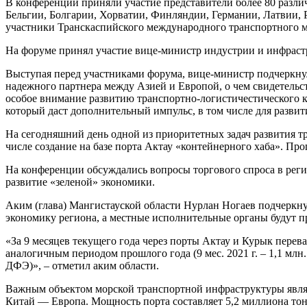
В конференции приняли участие представители более 80 различ
Бельгии, Болгарии, Хорватии, Финляндии, Германии, Латвии, 
участники Транскаспийского международного транспортного 
На форуме принял участие вице-министр индустрии и инфраст
Выступая перед участниками форума, вице-министр подчеркнул
надежного партнера между Азией и Европой, о чем свидетельс
особое внимание развитию транспортно-логистичестического к
который даст дополнительный импульс, в том числе для развит
На сегодняшний день одной из приоритетных задач развития тр
числе создание на базе порта Актау «контейнерного хаба». Пр
На конференции обсуждались вопросы торгового спроса в реги
развитие «зеленой» экономики.
Аким (глава) Мангистауской области Нурлан Ногаев подчеркн
экономику региона, а местные исполнительные органы будут п
«За 9 месяцев текущего года через порты Актау и Курык перева
аналогичным периодом прошлого года (9 мес. 2021 г. – 1,1 млн. то
ДФЭ)», – отметил аким области.
Важным объектом морской транспортной инфраструктуры явля
Китай — Европа. Мощность порта составляет 5,2 миллиона тонн