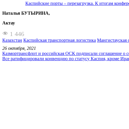
Каспийские порты – перезагрузка. К итогам конфе
Наталья БУТЫРИНА,
Актау
1 446
Казахстан
Каспийская транспортная логистика
Мангистауская 
26 октября, 2021
Казмортрансфлот и российская ОСК подписали соглашение о с
Все ратифицировали конвенцию по статусу Каспия, кроме Иран