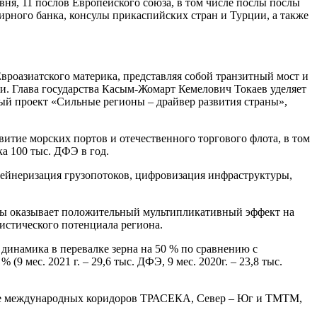
ня, 11 послов Европейского союза, в том числе послы послы
рного банка, консулы прикаспийских стран и Турции, а также
роазиатского материка, представляя собой транзитный мост и
и. Глава государства Касым-Жомарт Кемелович Токаев уделяет
ый проект «Сильные регионы – драйвер развития страны»,
итие морских портов и отечественного торгового флота, в том
а 100 тыс. ДФЭ в год.
тейнеризация грузопотоков, цифровизация инфраструктуры,
ры оказывает положительный мультипликативный эффект на
истического потенциала региона.
 динамика в перевалке зерна на 50 % по сравнению с
 (9 мес. 2021 г. – 29,6 тыс. ДФЭ, 9 мес. 2020г. – 23,8 тыс.
ыке международных коридоров ТРАСЕКА, Север – Юг и ТМТМ,