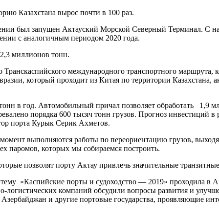
орию Казахстана вырос почти в 100 раз.
лении был запущен Актауский Морской Северный Терминал. С на
нении с аналогичным периодом 2020 года.
 2,3 миллионов тонн.
о Транскаспийского международного транспортного маршрута, 
вразии, который проходит из Китая по территории Казахстана, а
онн в год. Автомобильный причал позволяет обработать 1,9 млн.
 перевалено порядка 600 тысяч тонн грузов. Прогноз инвестиций 
ктор порта Курык Серик Ахметов.
й момент выполняются работы по переориентацию грузов, выход
тех паромов, которых мы собираемся построить.
торые позволят порту Актау привлечь значительные транзитные
тему «Каспийские порты и судоходство — 2019» проходила в Акт
тно-логистических компаний обсудили вопросы развития и улучш
, Азербайджан и другие портовые государства, проявляющие ин