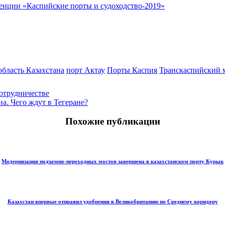
ренции «Каспийские порты и судоходство-2019»
область Казахстана
порт Актау
Порты Каспия
Транскаспийский 
отрудничестве
а. Чего ждут в Тегеране?
Похожие публикации
Модернизация подъемно-переходных мостов завершена в казахстанском порту Курык
Казахстан впервые отправил удобрения в Великобританию по Среднему коридору