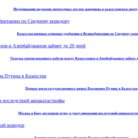
Модернизация подъемно-переходных мостов завершена в казахстанском порт
Казахстан впервые отправил удобрения в Великобританию по Среднему кор
Укладка оптоволоконного кабеля между Казахстаном и Азербайджаном займет д
Первые итоги государственного визита Владимира Путина в Казахстан
Москва и Баку поставили точку в урегулировании последствий авиакатаст
Американские эксперты обсудили Транскаспийский коридор