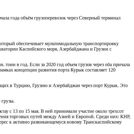
чала года объём грузоперевозок через Северный терминал
который обеспечивает мультимодальную транспортировку
кватории Каспийского моря, Азербайджана и Грузии с
 тонн в год. Если за 2020 год объем грузов через оба причала
в рамках концепции развития порта Курык составляет 120
ящих в Турцию, Грузию и Азербайджан через порт Курык. Это
 грузы.
ау с 13 по 15 мая. В ней принимали участие около трехсот
ения торговых путей между Азией и Европой. Среди них: КНР,
терес к активно развивающемуся новому Транскаспийскому