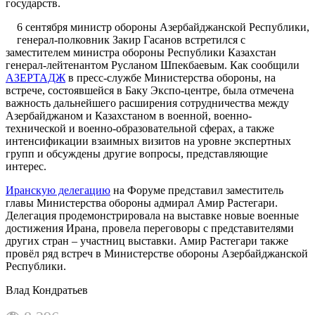
государств.
6 сентября министр обороны Азербайджанской Республики,
генерал-полковник Закир Гасанов встретился с
заместителем министра обороны Республики Казахстан
генерал-лейтенантом Русланом Шпекбаевым. Как сообщили
АЗЕРТАДЖ
в пресс-службе Министерства обороны, на
встрече, состоявшейся в Баку Экспо-центре, была отмечена
важность дальнейшего расширения сотрудничества между
Азербайджаном и Казахстаном в военной, военно-
технической и военно-образовательной сферах, а также
интенсификации взаимных визитов на уровне экспертных
групп и обсуждены другие вопросы, представляющие
интерес.
Иранскую делегацию
на Форуме представил заместитель
главы Министерства обороны адмирал Амир Растегари.
Делегация продемонстрировала на выставке новые военные
достижения Ирана, провела переговоры с представителями
других стран – участниц выставки. Амир Растегари также
провёл ряд встреч в Министерстве обороны Азербайджанской
Республики.
Влад Кондратьев