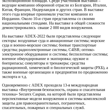
экспозиционной площади. Среди участников выставки –
ведущие компании оборонной отрасли из Болгарии, Италии,
Китая, Франции, Нидерландов и других стран. В выставке
этого года впервые принимали участие компании из
Иордании. Около 10-и стран представлены со своими
национальными стендами. На выставке в общей сложности
демонстрировались свыше 2 000 видов вооружения.
На выставке ADEX-2022 были представлены следующие
секторы: воздушные суда и авиационные системы; морские
суда и военно-морские системы; боевые транспортные
средства; радиоэлектронные системы, C4ISR; оптико-
электронное оборудование и системы; беспилотные системы;
военное обмундирование и экипировка; оружие и
боеприпасы; симуляторы и тренажеры; средства
радиационной, химической и биологической защиты (РХБ), а
также военные организации и предприятия по продвижению
экспорта и т.д.
Одновременно с ADEX проходила 13-я международная
выставка «Внутренняя безопасность, охрана и спасательная
техника» Securex Caspian, на которой были представлены
перспективные модели вооружения и системы комплексной
защиты для правоохранительных, пограничных,
спасательных, пожарных и специальных служб.