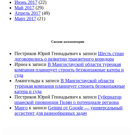
Июнь 2017
(22)
Май 2017
(29)
Апрель 2017
(49)
Март 2017
(21)
Свежие комментарии
Пестриков Юрий Геннадьевич
к записи
Шесть стран
договорились о развитии транзитного коридора
Ириеа
к записи
В Мангистауской области турецкая
компания планирует строить безэкипажные катера и
суда
Амангельды
к записи
В Мангистауской области
турецкая компания планирует строить безэкипажные
катера и суда
Пестриков Юрий Геннадьевич
к записи
Губернатор
иранской провинции Гилян о потенциале региона
Марго
к записи
Gemini от Google — универсальный
ассистент для разнообразных задач