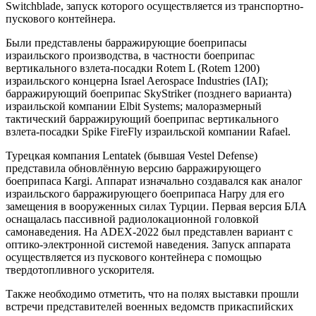
Switchblade, запуск которого осуществляется из транспортно-
пускового контейнера.
Были представлены барражирующие боеприпасы
израильского производства, в частности боеприпас
вертикального взлета-посадки Rotem L (Rotem 1200)
израильского концерна Israel Aerospace Industries (IAI);
барражирующий боеприпас SkyStriker (позднего варианта)
израильской компании Elbit Systems; малоразмерный
тактический барражирующий боеприпас вертикального
взлета-посадки Spike FireFly израильской компании Rafael.
Турецкая компания Lentatek (бывшая Vestel Defense)
представила обновлённую версию барражирующего
боеприпаса Kargi. Аппарат изначально создавался как аналог
израильского барражирующего боеприпаса Harpy для его
замещения в вооруженных силах Турции. Первая версия БЛА
оснащалась пассивной радиолокационной головкой
самонаведения. На ADEX-2022 был представлен вариант с
оптико-электронной системой наведения. Запуск аппарата
осуществляется из пускового контейнера с помощью
твердотопливного ускорителя.
Также необходимо отметить, что на полях выставки прошли
встречи представителей военных ведомств прикаспийских