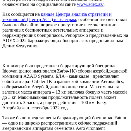
ознакомиться на официальном сайте
www.adex.az/
.
Как сообщается на
канале Центра анализа стратегий и
технологий (Центр АСТ) в Телеграм
, особенностью выставки
было необычайно широкое присутствие в ее экспозиции
различных беспилотных летательных аппаратов и
барражирующих боеприпасов. Репортаж о представленных на
ADEX-2022 барражирующих боеприпасах предоставил нам
Денис Федутинов.
К примеру был представлен барражирующий боеприпас
İtiqovan (ранее именовался Zərbə-1K) сборки азербайджанской
компании AZAD Systems. БЛА-«камикадзе» представляет
собой аппарат Orbiter 1K израильской компании Aeronautics,
собираемый в Азербайджане по лицензии. Максимальная
взлетная масса аппарата – 13 кг, включая боевую часть массой
до 3 кг. Максимальная продолжительность полета может
достигать 3 часов, а радиус действия – 100 км. Баку,
Азербайджан, сентябрь 2022 года
Также были представлены барражирующий боеприпас Fatum
— одно из широко распространимых сейчас подражаний
американским аппаратам семейства AeroVironment