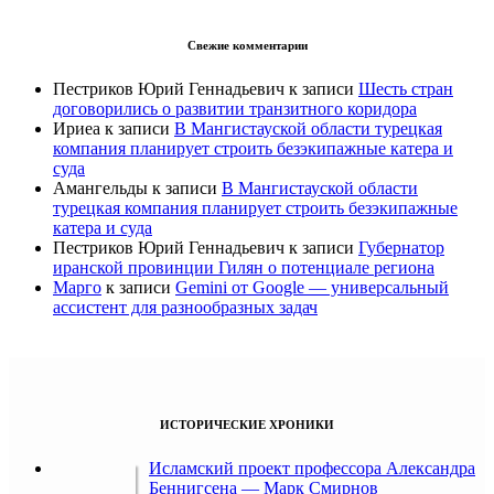
Свежие комментарии
Пестриков Юрий Геннадьевич
к записи
Шесть стран
договорились о развитии транзитного коридора
Ириеа
к записи
В Мангистауской области турецкая
компания планирует строить безэкипажные катера и
суда
Амангельды
к записи
В Мангистауской области
турецкая компания планирует строить безэкипажные
катера и суда
Пестриков Юрий Геннадьевич
к записи
Губернатор
иранской провинции Гилян о потенциале региона
Марго
к записи
Gemini от Google — универсальный
ассистент для разнообразных задач
ИСТОРИЧЕСКИЕ ХРОНИКИ
Исламский проект профессора Александра
Беннигсена — Марк Смирнов