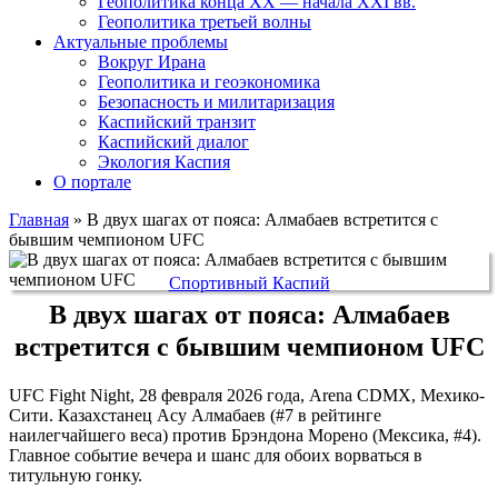
Геополитика конца XX — начала XXI вв.
Геополитика третьей волны
Актуальные проблемы
Вокруг Ирана
Геополитика и геоэкономика
Безопасность и милитаризация
Каспийский транзит
Каспийский диалог
Экология Каспия
О портале
Главная
»
В двух шагах от пояса: Алмабаев встретится с
бывшим чемпионом UFC
Спортивный Каспий
В двух шагах от пояса: Алмабаев
встретится с бывшим чемпионом UFC
UFC Fight Night, 28 февраля 2026 года, Arena CDMX, Мехико-
Сити. Казахстанец Асу Алмабаев (#7 в рейтинге
наилегчайшего веса) против Брэндона Морено (Мексика, #4).
Главное событие вечера и шанс для обоих ворваться в
титульную гонку.