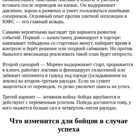
вставать после переводов на канвас. Он выдерживает
давление, хорош в разменах и умеет пользоваться ошибками
соперников. Огромный опыт против элитной оппозиции в
ЮФС — его главный козырь.
Самыми вероятными выглядят три варианта развития
событий. Первый — казахстанец доминирует в партере:
навязывает тейкдауны со стартовых минут, набирает время в
контроле и берёт решение или поздний сабмишен. Но против
бывалого мексиканца реализовать такой план будет непросто.
Второй сценарий — Морено выдерживает старт, прорывается
в клинч, работает локтями и финиширует гильотиной или
забивает оппонента в граунд энд паунде (укладыванием на
землю) во втором–третьем раундах. Если он сумеет
защититься от переводов, то резко увеличит шансы на успех.
Третий вариант — затяжная война: бойцы зарубаются и
действуют с переменным успехом. Победа достанется тому, у
кого окажется больше сил в четвёртом–пятом раундах.
Что изменится для бойцов в случае
успеха