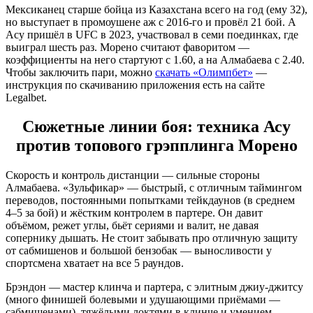
Мексиканец старше бойца из Казахстана всего на год (ему 32),
но выступает в промоушене аж с 2016-го и провёл 21 бой. А
Асу пришёл в UFC в 2023, участвовал в семи поединках, где
выиграл шесть раз. Морено считают фаворитом —
коэффициенты на него стартуют с 1.60, а на Алмабаева с 2.40.
Чтобы заключить пари, можно
скачать «Олимпбет»
—
инструкция по скачиванию приложения есть на сайте
Legalbet.
Сюжетные линии боя: техника Асу
против топового грэпплинга Морено
Скорость и контроль дистанции — сильные стороны
Алмабаева. «Зульфикар» — быстрый, с отличным таймингом
переводов, постоянными попытками тейкдаунов (в среднем
4–5 за бой) и жёстким контролем в партере. Он давит
объёмом, режет углы, бьёт сериями и валит, не давая
сопернику дышать. Не стоит забывать про отличную защиту
от сабмишенов и большой бензобак — выносливости у
спортсмена хватает на все 5 раундов.
Брэндон — мастер клинча и партера, с элитным джиу-джитсу
(много финишей болевыми и удушающими приёмами —
сабмишенами), тяжёлыми локтями в клинче и умением