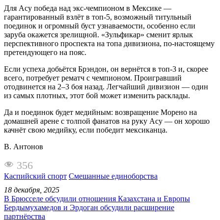
Для Асу победа над экс-чемпионом в Мексике —
гарантированный взлёт в топ-5, возможный титульный
поединок и огромный буст узнаваемости, особенно если
заруба окажется зрелищной. «Зульфикар» сменит ярлык
перспективного проспекта на топа дивизиона, по-настоящему
претендующего на пояс.
Если успеха добьётся Брэндон, он вернётся в топ-3 и, скорее
всего, потребует рематч с чемпионом. Проигравший
отодвинется на 2–3 боя назад. Легчайший дивизион — один
из самых плотных, этот бой может изменить расклады.
Да и поединок будет медийным: возвращение Морено на
домашней арене с толпой фанатов на руку Асу — он хорошо
качнёт свою медийку, если победит мексиканца.
В. Антонов
356
Каспийский спорт
Смешанные единоборства
18 декабря, 2025
В Брюсселе обсудили отношения Казахстана и Европы
Бердымухамедов и Эрдоган обсудили расширение
партнёрства