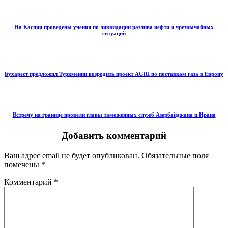
На Каспии проведены учения по ликвидации разлива нефти и чрезвычайных
ситуаций
Бухарест предложил Туркмении возродить проект AGRI по поставкам газа в Европу
Встречу на границе провели главы таможенных служб Азербайджана и Ирана
Добавить комментарий
Ваш адрес email не будет опубликован.
Обязательные поля
помечены
*
Комментарий
*