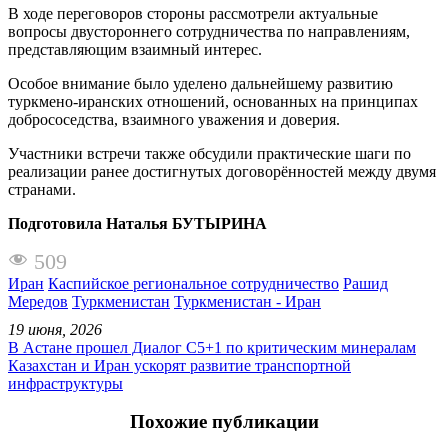
В ходе переговоров стороны рассмотрели актуальные
вопросы двустороннего сотрудничества по направлениям,
представляющим взаимный интерес.
Особое внимание было уделено дальнейшему развитию
туркмено-иранских отношений, основанных на принципах
добрососедства, взаимного уважения и доверия.
Участники встречи также обсудили практические шаги по
реализации ранее достигнутых договорённостей между двумя
странами.
Подготовила Наталья БУТЫРИНА
509
Иран
Каспийское региональное сотрудничество
Рашид
Мередов
Туркменистан
Туркменистан - Иран
19 июня, 2026
В Астане прошел Диалог C5+1 по критическим минералам
Казахстан и Иран ускорят развитие транспортной
инфраструктуры
Похожие публикации