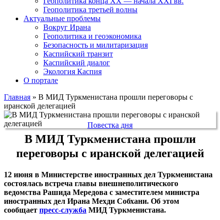
Геополитика конца XX — начала XXI вв.
Геополитика третьей волны
Актуальные проблемы
Вокруг Ирана
Геополитика и геоэкономика
Безопасность и милитаризация
Каспийский транзит
Каспийский диалог
Экология Каспия
О портале
Главная
»
В МИД Туркменистана прошли переговоры с
иранской делегацией
Повестка дня
В МИД Туркменистана прошли
переговоры с иранской делегацией
12 июня в Министерстве иностранных дел Туркменистана
состоялась встреча главы внешнеполитического
ведомства Рашида Мередова с заместителем министра
иностранных дел Ирана Мехди Собхани. Об этом
сообщает
пресс-служба
МИД Туркменистана.