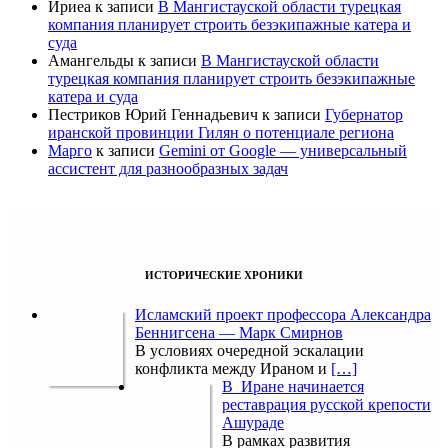
Ириеа
к записи
В Мангистауской области турецкая
компания планирует строить безэкипажные катера и
суда
Амангельды
к записи
В Мангистауской области
турецкая компания планирует строить безэкипажные
катера и суда
Пестриков Юрий Геннадьевич
к записи
Губернатор
иранской провинции Гилян о потенциале региона
Марго
к записи
Gemini от Google — универсальный
ассистент для разнообразных задач
ИСТОРИЧЕСКИЕ ХРОНИКИ
Исламский проект профессора Александра
Беннигсена — Марк Смирнов
В условиях очередной эскалации
конфликта между Ираном и
[…]
В Иране начинается
реставрация русской крепости
Ашураде
В рамках развития