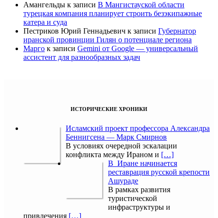
Амангельды
к записи
В Мангистауской области
турецкая компания планирует строить безэкипажные
катера и суда
Пестриков Юрий Геннадьевич
к записи
Губернатор
иранской провинции Гилян о потенциале региона
Марго
к записи
Gemini от Google — универсальный
ассистент для разнообразных задач
ИСТОРИЧЕСКИЕ ХРОНИКИ
Исламский проект профессора Александра
Беннигсена — Марк Смирнов
В условиях очередной эскалации
конфликта между Ираном и
[…]
В Иране начинается
реставрация русской крепости
Ашураде
В рамках развития
туристической
инфраструктуры и
привлечения
[…]