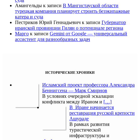
Амангельды
к записи
В Мангистауской области
турецкая компания планирует строить безэкипажные
катера и суда
Пестриков Юрий Геннадьевич
к записи
Губернатор
иранской провинции Гилян о потенциале региона
Марго
к записи
Gemini от Google — универсальный
ассистент для разнообразных задач
ИСТОРИЧЕСКИЕ ХРОНИКИ
Исламский проект профессора Александра
Беннигсена — Марк Смирнов
В условиях очередной эскалации
конфликта между Ираном и
[…]
В Иране начинается
реставрация русской крепости
Ашураде
В рамках развития
туристической
инфраструктуры и