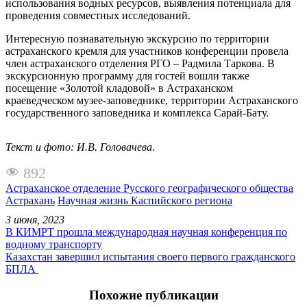
использования водных ресурсов, выявления потенциала для
проведения совместных исследований.
Интересную познавательную экскурсию по территории
астраханского кремля для участников конференции провела
член астраханского отделения РГО – Радмила Таркова. В
экскурсионную программу для гостей вошли также
посещение «Золотой кладовой» в Астраханском
краеведческом музее-заповеднике, территории Астраханского
государственного заповедника и комплекса Сарай-Бату.
Текст и фото: И.В. Головачева
.
892
Астраханское отделение Русского географического общества
Астрахань
Научная жизнь Каспийского региона
3 июня, 2023
В КИМРТ прошла международная научная конференция по
водному транспорту
Казахстан завершил испытания своего первого гражданского
БПЛА
Похожие публикации