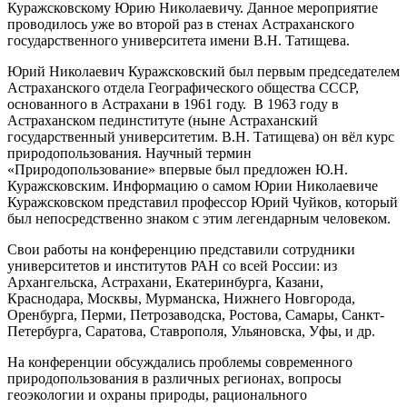
Куражсковскому Юрию Николаевичу. Данное мероприятие
проводилось уже во второй раз в стенах Астраханского
государственного университета имени В.Н. Татищева.
Юрий Николаевич Куражсковский был первым председателем
Астраханского отдела Географического общества СССР,
основанного в Астрахани в 1961 году. В 1963 году в
Астраханском пединституте (ныне Астраханский
государственный университетим. В.Н. Татищева) он вёл курс
природопользования. Научный термин
«Природопользование» впервые был предложен Ю.Н.
Куражсковским. Информацию о самом Юрии Николаевиче
Куражсковском представил профессор Юрий Чуйков, который
был непосредственно знаком с этим легендарным человеком.
Свои работы на конференцию представили сотрудники
университетов и институтов РАН со всей России: из
Архангельска, Астрахани, Екатеринбурга, Казани,
Краснодара, Москвы, Мурманска, Нижнего Новгорода,
Оренбурга, Перми, Петрозаводска, Ростова, Самары, Санкт-
Петербурга, Саратова, Ставрополя, Ульяновска, Уфы, и др.
На конференции обсуждались проблемы современного
природопользования в различных регионах, вопросы
геоэкологии и охраны природы, рационального