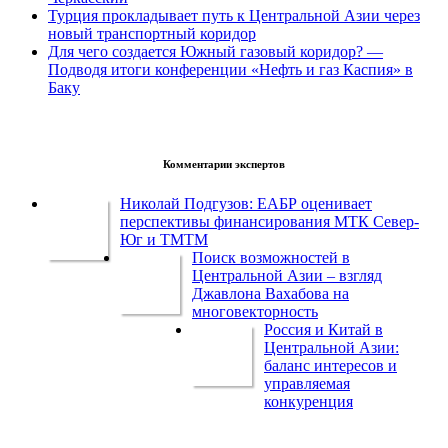
Турция прокладывает путь к Центральной Азии через
новый транспортный коридор
Для чего создается Южный газовый коридор? —
Подводя итоги конференции «Нефть и газ Каспия» в
Баку
Комментарии экспертов
Николай Подгузов: ЕАБР оценивает
перспективы финансирования МТК Север-
Юг и ТМТМ
Поиск возможностей в
Центральной Азии – взгляд
Джавлона Вахабова на
многовекторность
Россия и Китай в
Центральной Азии:
баланс интересов и
управляемая
конкуренция