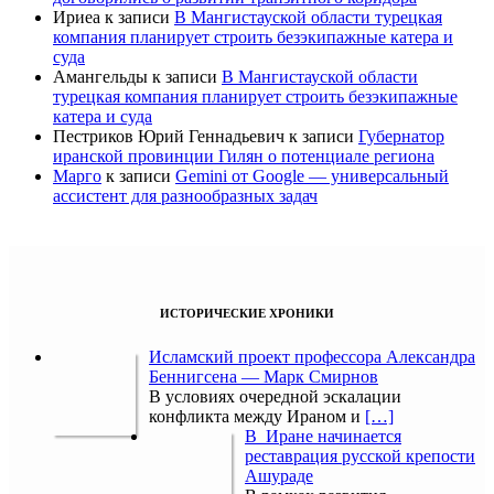
Ириеа
к записи
В Мангистауской области турецкая
компания планирует строить безэкипажные катера и
суда
Амангельды
к записи
В Мангистауской области
турецкая компания планирует строить безэкипажные
катера и суда
Пестриков Юрий Геннадьевич
к записи
Губернатор
иранской провинции Гилян о потенциале региона
Марго
к записи
Gemini от Google — универсальный
ассистент для разнообразных задач
ИСТОРИЧЕСКИЕ ХРОНИКИ
Исламский проект профессора Александра
Беннигсена — Марк Смирнов
В условиях очередной эскалации
конфликта между Ираном и
[…]
В Иране начинается
реставрация русской крепости
Ашураде