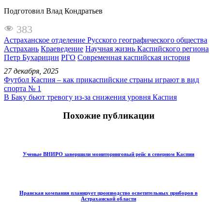
Подготовил Влад Кондратьев
383
Астраханское отделение Русского географического общества
Астрахань
Краеведение
Научная жизнь Каспийского региона
Петр Бухарицин
РГО
Современная каспийская история
27 декабря, 2025
Футбол Каспия – как прикаспийские страны играют в вид
спорта № 1
В Баку бьют тревогу из-за снижения уровня Каспия
Похожие публикации
Ученые ВНИРО завершили мониторинговый рейс в северном Каспии
Иранская компания планирует производство осветительных приборов в
Астраханской области