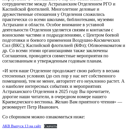
сотрудничестве между Астраханским Отделением РГО и
Каспийской флотилией. Многолетние деловые и
дружественные отношения у Отделения сложились
практически со всеми школами, библиотеками, музеями
Астрахани и области. Особое внимание в уставной
деятельности Отделения уделяется связям и контактам с
воинскими частями и подразделениями, с Центром боевой
подготовки и боевого применения Воздушно-Космических
Сил (ВКС); Каспийской флотилией (КФл); Облвоенкоматом и
др. Со всеми этими организациями также заключены
Соглашения, проводятся совместные мероприятия по
согласованным и утвержденным годовым планам.
«И хотя наше Отделение продолжает свою работу в весьма
стесненных условиях (до сих пор у нас нет собственного
помещения), тем не менее, авторитет его неуклонно растет. А
о наиболее интересных событиях и мероприятиях
Астраханского Отделения в 2025 году Вы прочитаете,
дорогие наши читатели, в очередном номере нашего
Краеведческого вестника. Желаю Вам приятного чтения» —
резюмирует Петр Иванович.
Со сборником можно ознакомиться ниже:
АКВ Выпуск 13 на сайт
Скачать