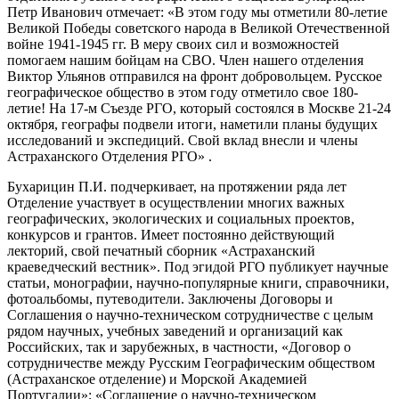
Петр Иванович отмечает: «В этом году мы отметили 80-летие
Великой Победы советского народа в Великой Отечественной
войне 1941-1945 гг. В меру своих сил и возможностей
помогаем нашим бойцам на СВО. Член нашего отделения
Виктор Ульянов отправился на фронт добровольцем. Русское
географическое общество в этом году отметило свое 180-
летие! На 17-м Съезде РГО, который состоялся в Москве 21-24
октября, географы подвели итоги, наметили планы будущих
исследований и экспедиций. Свой вклад внесли и члены
Астраханского Отделения РГО» .
Бухарицин П.И. подчеркивает, на протяжении ряда лет
Отделение участвует в осуществлении многих важных
географических, экологических и социальных проектов,
конкурсов и грантов. Имеет постоянно действующий
лекторий, свой печатный сборник «Астраханский
краеведческий вестник». Под эгидой РГО публикует научные
статьи, монографии, научно-популярные книги, справочники,
фотоальбомы, путеводители. Заключены Договоры и
Соглашения о научно-техническом сотрудничестве с целым
рядом научных, учебных заведений и организаций как
Российских, так и зарубежных, в частности, «Договор о
сотрудничестве между Русским Географическим обществом
(Астраханское отделение) и Морской Академией
Португалии»; «Соглашение о научно-техническом