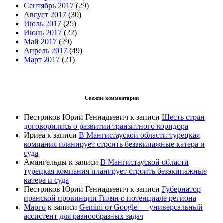
Сентябрь 2017
(29)
Август 2017
(30)
Июль 2017
(25)
Июнь 2017
(22)
Май 2017
(29)
Апрель 2017
(49)
Март 2017
(21)
Свежие комментарии
Пестриков Юрий Геннадьевич
к записи
Шесть стран
договорились о развитии транзитного коридора
Ириеа
к записи
В Мангистауской области турецкая
компания планирует строить безэкипажные катера и
суда
Амангельды
к записи
В Мангистауской области
турецкая компания планирует строить безэкипажные
катера и суда
Пестриков Юрий Геннадьевич
к записи
Губернатор
иранской провинции Гилян о потенциале региона
Марго
к записи
Gemini от Google — универсальный
ассистент для разнообразных задач