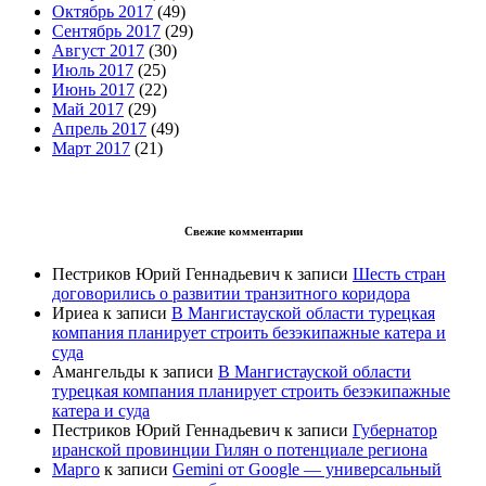
Октябрь 2017
(49)
Сентябрь 2017
(29)
Август 2017
(30)
Июль 2017
(25)
Июнь 2017
(22)
Май 2017
(29)
Апрель 2017
(49)
Март 2017
(21)
Свежие комментарии
Пестриков Юрий Геннадьевич
к записи
Шесть стран
договорились о развитии транзитного коридора
Ириеа
к записи
В Мангистауской области турецкая
компания планирует строить безэкипажные катера и
суда
Амангельды
к записи
В Мангистауской области
турецкая компания планирует строить безэкипажные
катера и суда
Пестриков Юрий Геннадьевич
к записи
Губернатор
иранской провинции Гилян о потенциале региона
Марго
к записи
Gemini от Google — универсальный