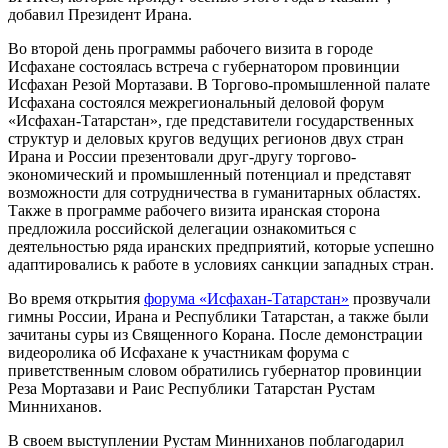
добавил Президент Ирана.
Во второй день программы рабочего визита в городе
Исфахане состоялась встреча с губернатором провинции
Исфахан Резой Мортазави. В Торгово-промышленной палате
Исфахана состоялся межрегиональный деловой форум
«Исфахан-Татарстан», где представители государственных
структур и деловых кругов ведущих регионов двух стран
Ирана и России презентовали друг-другу торгово-
экономический и промышленный потенциал и представят
возможности для сотрудничества в гуманитарных областях.
Также в программе рабочего визита иранская сторона
предложила российской делегации ознакомиться с
деятельностью ряда иранских предприятий, которые успешно
адаптировались к работе в условиях санкции западных стран.
Во время открытия
форума «Исфахан-Татарстан»
прозвучали
гимны России, Ирана и Республики Татарстан, а также были
зачитаны суры из Священного Корана. После демонстрации
видеоролика об Исфахане к участникам форума с
приветственным словом обратились губернатор провинции
Реза Мортазави и Раис Республики Татарстан Рустам
Минниханов.
В своем выступлении Рустам Минниханов поблагодарил