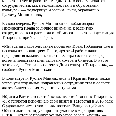
мы готовы тесно работать. Видим в этом основу развития
сотрудничества, как в экономике, так и в образовании,
культуре», — подчеркнул Ибрагим Раиси, обращаясь к
Рустаму Минниханову.
В свою очередь, Рустам Минниханов поблагодарил
Президента Ирана за личное внимание к развитию
сотрудничества и рассказал о той миссии, с которой делегация
Татарстана прибыла в Иран.
«Мы всегда с удовольствием посещаем Иран. Побывали уже в
нескольких провинциях. Благодаря этой работе наши
предприятия наладили контакты. Завтра состоится очередная
встреча представителей деловых кругов и бизнеса. В марте
этого года в Тегеране состоятся Дни культуры Татарстана», —
сообщил Рустам Минниханов.
В ходе встречи Рустам Минниханов и Ибрагим Раиси также
затронули отдельные направления сотрудничества в области
автомобилестроения, медицины, туризма.
Ибрагим Раиси с теплотой вспомнил свой визит в Татарстан.
«Я с теплотой вспоминаю свой визит в Татарстан в 2018 году.
С удовольствием готов вновь посетить Вашу республику.
Обязательно планирую принять участие в мероприятиях
БРИКС, которые пройдут осенью этого года в Казани», —