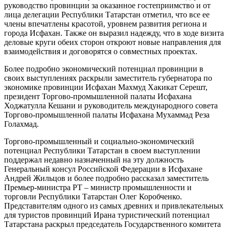
руководство провинции за оказанное гостеприимство и от
лица делегации Республики Татарстан отметил, что все ее
члены впечатлены красотой, уровнем развития региона и
города Исфахан. Также он выразил надежду, что в ходе визита
деловые круги обеих сторон откроют новые направления для
взаимодействия и договорятся о совместных проектах.
Более подробно экономический потенциал провинции в
своих выступлениях раскрыли заместитель губернатора по
экономике провинции Исфахан Махмуд Хакикат Серешт,
президент Торгово-промышленной палаты Исфахана
Ходжатулла Кешани и руководитель международного совета
Торгово-промышленной палаты Исфахана Мухаммад Реза
Голахмад.
Торгово-промышленный и социально-экономический
потенциал Республики Татарстан в своем выступлении
поддержал недавно назначенный на эту должность
Генеральный консул Российской Федерации в Исфахане
Андрей Жильцов и более подробно рассказал заместитель
Премьер-министра РТ – министр промышленности и
торговли Республики Татарстан Олег Коробченко.
Представителям одного из самых древних и привлекательных
для туристов провинций Ирана туристический потенциал
Татарстана раскрыл председатель Государственного комитета