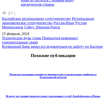
Иран встретился с первым вице-
президентом страны
871
Каспийское региональное сотрудничество
Региональное
экономическое сотрудничество
Россия-Иран
Рустам
Минниханов
Сейед Эбрахим Раиси
15 февраля, 2024
Технические вузы стран Прикаспия развивают
горизонтальные связи
Всемирный Банк начал исследовательскую работу по Каспию
Похожие публикации
Иранская компания планирует производство осветительных приборов в
Астраханской области
Встречу на границе провели главы таможенных служб Азербайджана и Ирана