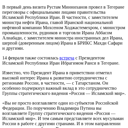
В первый день визита Рустам Минниханов провел в Тегеране
переговоры с официальными лицами правительства
Исламской Республики Иран. В частности, с заместителем
министра нефти Ирана, главой Иранской национальной
нефтяной компании Мохсеном Ходжастемехром, с министром
промышленности, рудников и торговли Ирана Аббасом
Алиабади, с заместителем министра иностранных дел Ирана,
шерпой (доверенным лицом) Ирана в БРИКС Махди Сафари
и другими.
14 февраля также состоялась
встреча
с Президентом
Исламской Республики Иран Ибрагимом Раиси в Тегеране.
Известно, что Президент Ирана в приветствии отметил
высокой интерес Ирана к развитию сотрудничества с
регионами России, в частности, — с Татарстаном. Он
особенно подчеркнул важный вклад в это сотрудничество
Группы стратегического видения «Россия — Исламский мир».
«Вы не просто возглавляете один из субъектов Российской
Федерации. По поручению Владимира Путина вы
возглавляете Группу стратегического видения «Россия —
Исламский мир». И тем самым представляете всех мусульман
России в работе с другими странами. И в этом направлении