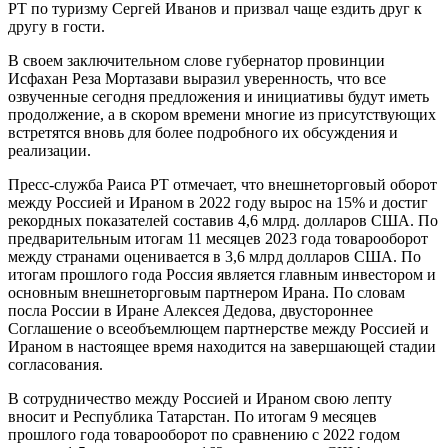
РТ по туризму Сергей Иванов и призвал чаще ездить друг к
другу в гости.
В своем заключительном слове губернатор провинции
Исфахан Реза Мортазави выразил уверенность, что все
озвученные сегодня предложения и инициативы будут иметь
продолжение, а в скором времени многие из присутствующих
встретятся вновь для более подробного их обсуждения и
реализации.
Пресс-служба Раиса РТ отмечает, что внешнеторговый оборот
между Россией и Ираном в 2022 году вырос на 15% и достиг
рекордных показателей составив 4,6 млрд. долларов США. По
предварительным итогам 11 месяцев 2023 года товарооборот
между странами оценивается в 3,6 млрд долларов США. По
итогам прошлого года Россия является главным инвестором и
основным внешнеторговым партнером Ирана. По словам
посла России в Иране Алексея Дедова, двустороннее
Соглашение о всеобъемлющем партнерстве между Россией и
Ираном в настоящее время находится на завершающей стадии
согласования.
В сотрудничество между Россией и Ираном свою лепту
вносит и Республика Татарстан. По итогам 9 месяцев
прошлого года товарооборот по сравнению с 2022 годом