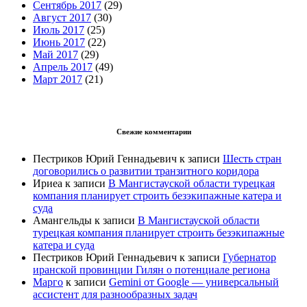
Сентябрь 2017
(29)
Август 2017
(30)
Июль 2017
(25)
Июнь 2017
(22)
Май 2017
(29)
Апрель 2017
(49)
Март 2017
(21)
Свежие комментарии
Пестриков Юрий Геннадьевич
к записи
Шесть стран
договорились о развитии транзитного коридора
Ириеа
к записи
В Мангистауской области турецкая
компания планирует строить безэкипажные катера и
суда
Амангельды
к записи
В Мангистауской области
турецкая компания планирует строить безэкипажные
катера и суда
Пестриков Юрий Геннадьевич
к записи
Губернатор
иранской провинции Гилян о потенциале региона
Марго
к записи
Gemini от Google — универсальный
ассистент для разнообразных задач