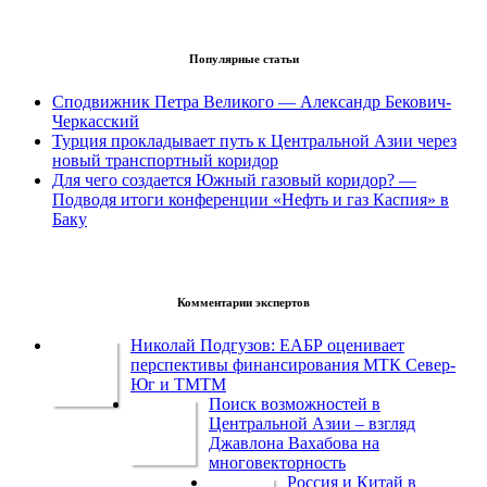
Популярные статьи
Сподвижник Петра Великого — Александр Бекович-
Черкасский
Турция прокладывает путь к Центральной Азии через
новый транспортный коридор
Для чего создается Южный газовый коридор? —
Подводя итоги конференции «Нефть и газ Каспия» в
Баку
Комментарии экспертов
Николай Подгузов: ЕАБР оценивает
перспективы финансирования МТК Север-
Юг и ТМТМ
Поиск возможностей в
Центральной Азии – взгляд
Джавлона Вахабова на
многовекторность
Россия и Китай в