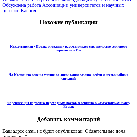
Обсуждена работа Ассоциации университетов и научных
центров Каспия
Похожие публикации
Казахстанская «Продкорпорация» рассматривает строительство зернового
терминала в РФ
На Каспии проведены учения по ликвидации разлива нефти и чрезвычайных
ситуаций
Модернизация подъемно-переходных мостов завершена в казахстанском порту
Курык
Добавить комментарий
Ваш адрес email не будет опубликован.
Обязательные поля
помечены
*