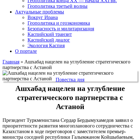
Геополитика конца XX — начала XXI вв.
Геополитика третьей волны
Актуальные проблемы
Вокруг Ирана
Геополитика и геоэкономика
Безопасность и милитаризация
Каспийский транзит
Каспийский диалог
Экология Каспия
О портале
Главная
»
Ашхабад нацелен на углубление стратегического
партнерства с Астаной
Повестка дня
Ашхабад нацелен на углубление
стратегического партнерства с
Астаной
Президент Туркменистана Сердар Бердымухамедов заявил о
приоритетности развития многопланового сотрудничества с
Казахстаном в ходе переговоров с заместителем премьер-
министра соседней республики Галымжаном Койшыбаевым,