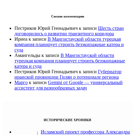
Свежие комментарии
Пестриков Юрий Геннадьевич
к записи
Шесть стран
договорились о развитии транзитного коридора
Ириеа
к записи
В Мангистауской области турецкая
компания планирует строить безэкипажные катера и
суда
Амангельды
к записи
В Мангистауской области
турецкая компания планирует строить безэкипажные
катера и суда
Пестриков Юрий Геннадьевич
к записи
Губернатор
иранской провинции Гилян о потенциале региона
Марго
к записи
Gemini от Google — универсальный
ассистент для разнообразных задач
ИСТОРИЧЕСКИЕ ХРОНИКИ
Исламский проект профессора Александра