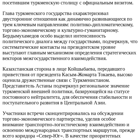
посетившим туркменскую столицу с официальным визитом.
Глава туркменского государства охарактеризовал
двусторонние отношения как динамично развивающиеся по
трем ключевым направлениям: политико-дипломатическому,
торгово-экономическому и культурно-гуманитарному.
Бердымухамедов особо выделил интенсивность
политического диалога между государствами, подчеркнув, что
систематические контакты на президентском уровне
выступают главным механизмом определения стратегических
векторов межгосударственного взаимодействия.
Казахстанская сторона в лице Койшыбаева, передавшего
приветствия от президента Касым-Жомарта Токаева, высоко
оценила дружественные связи с Туркменистаном.
Представитель Астаны подчеркнул региональное значение
туркменской внешней политики, базирующейся на статусе
постоянного нейтралитета, для обеспечения стабильности и
поступательного развития в Центральной Азии.
Участники встречи сконцентрировались на обсуждении
торгово-экономического партнерства, уделив особое
внимание транспортно-логистическому взаимодействию и
освоению международных транспортных маршрутов, прежде
всего коридора «Север-Юг». В качестве приоритетных