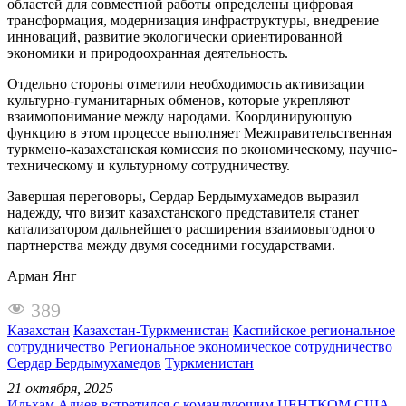
областей для совместной работы определены цифровая
трансформация, модернизация инфраструктуры, внедрение
инноваций, развитие экологически ориентированной
экономики и природоохранная деятельность.
Отдельно стороны отметили необходимость активизации
культурно-гуманитарных обменов, которые укрепляют
взаимопонимание между народами. Координирующую
функцию в этом процессе выполняет Межправительственная
туркмено-казахстанская комиссия по экономическому, научно-
техническому и культурному сотрудничеству.
Завершая переговоры, Сердар Бердымухамедов выразил
надежду, что визит казахстанского представителя станет
катализатором дальнейшего расширения взаимовыгодного
партнерства между двумя соседними государствами.
Арман Янг
389
Казахстан
Казахстан-Туркменистан
Каспийское региональное
сотрудничество
Региональное экономическое сотрудничество
Сердар Бердымухамедов
Туркменистан
21 октября, 2025
Ильхам Алиев встретился с командующим ЦЕНТКОМ США