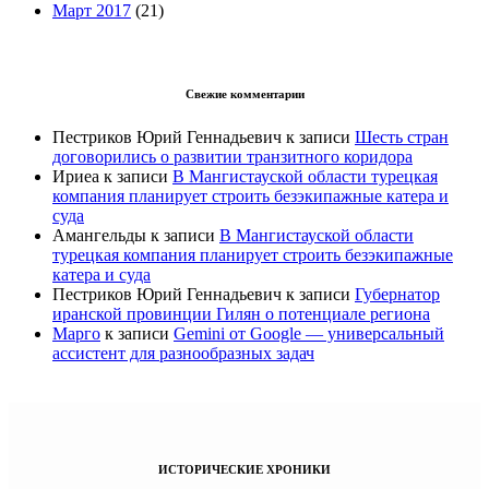
Март 2017
(21)
Свежие комментарии
Пестриков Юрий Геннадьевич
к записи
Шесть стран
договорились о развитии транзитного коридора
Ириеа
к записи
В Мангистауской области турецкая
компания планирует строить безэкипажные катера и
суда
Амангельды
к записи
В Мангистауской области
турецкая компания планирует строить безэкипажные
катера и суда
Пестриков Юрий Геннадьевич
к записи
Губернатор
иранской провинции Гилян о потенциале региона
Марго
к записи
Gemini от Google — универсальный
ассистент для разнообразных задач
ИСТОРИЧЕСКИЕ ХРОНИКИ