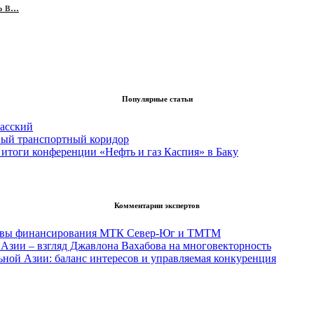
в...
Популярные статьи
асский
вый транспортный коридор
итоги конференции «Нефть и газ Каспия» в Баку
Комментарии экспертов
тивы финансирования МТК Север-Юг и ТМТМ
Азии – взгляд Джавлона Вахабова на многовекторность
ьной Азии: баланс интересов и управляемая конкуренция