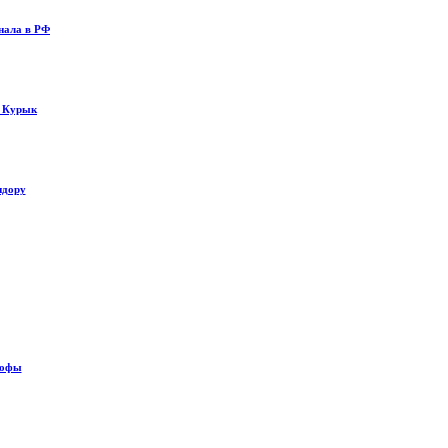
нала в РФ
у Курык
идору
рофы