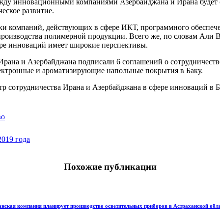
между инновационными компаниями Азербайджана и Ирана будет 
ческое развитие.
ки компаний, действующих в сфере ИКТ, программного обеспече
роизводства полимерной продукции. Всего же, по словам Али Ва
ере инноваций имеет широкие перспективы.
рана и Азербайджана подписали 6 соглашений о сотрудничестве
ектронные и ароматизирующие напольные покрытия в Баку.
тр сотрудничества Ирана и Азербайджана в сфере инноваций в Б
во
2019 года
Похожие публикации
нская компания планирует производство осветительных приборов в Астраханской обл