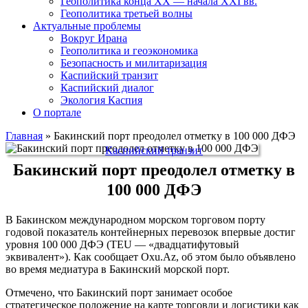
Геополитика конца XX — начала XXI вв.
Геополитика третьей волны
Актуальные проблемы
Вокруг Ирана
Геополитика и геоэкономика
Безопасность и милитаризация
Каспийский транзит
Каспийский диалог
Экология Каспия
О портале
Главная
»
Бакинский порт преодолел отметку в 100 000 ДФЭ
Каспийский транзит
Бакинский порт преодолел отметку в
100 000 ДФЭ
В Бакинском международном морском торговом порту
годовой показатель контейнерных перевозок впервые достиг
уровня 100 000 ДФЭ (TEU — «двадцатифутовый
эквивалент»). Как сообщает Oxu.Az, об этом было объявлено
во время медиатура в Бакинский морской порт.
Отмечено, что Бакинский порт занимает особое
стратегическое положение на карте торговли и логистики как