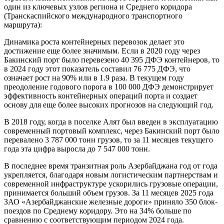
один из ключевых узлов региона и Среднего коридора
(Транскаспийского международного транспортного
маршрута):
Динамика роста контейнерных перевозок делает это
достижение еще более значимым. Если в 2020 году через
Бакинский порт было перевезено 40 395 ДФЭ контейнеров, то
в 2024 году этот показатель составил 76 775 ДФЭ, что
означает рост на 90% или в 1.9 раза. В текущем году
преодоление годового порога в 100 000 ДФЭ демонстрирует
эффективность контейнерных операций порта и создает
основу для еще более высоких прогнозов на следующий год.
В 2018 году, когда в поселке Алят был введен в эксплуатацию
современный портовый комплекс, через Бакинский порт было
перевалено 3 787 000 тонн грузов, то за 11 месяцев текущего
года эта цифра выросла до 7 547 000 тонн.
В последнее время транзитная роль Азербайджана год от года
укрепляется, благодаря новым логистическим партнерствам и
современной инфраструктуре ускорились грузовые операции,
принимается больший объем грузов. За 11 месяцев 2025 года
ЗАО «Азербайджанские железные дороги» приняло 350 блок-
поездов по Среднему коридору. Это на 34% больше по
сравнению с соответствующим периодом 2024 года.