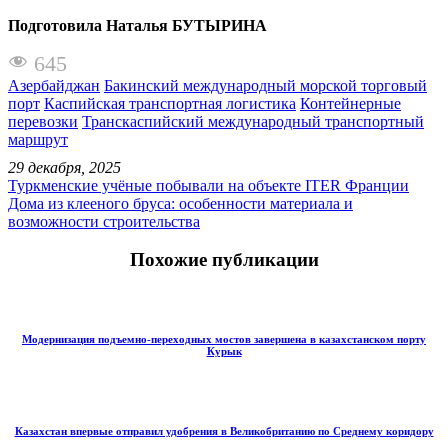
Подготовила Наталья БУТЫРИНА
645
Азербайджан
Бакинский международный морской торговый
порт
Каспийская транспортная логистика
Контейнерные
перевозки
Транскаспийский международный транспортный
маршрут
29 декабря, 2025
Туркменские учёные побывали на объекте ITER Франции
Дома из клееного бруса: особенности материала и
возможности строительства
Похожие публикации
Модернизация подъемно-переходных мостов завершена в казахстанском порту
Курык
Казахстан впервые отправил удобрения в Великобританию по Среднему коридору