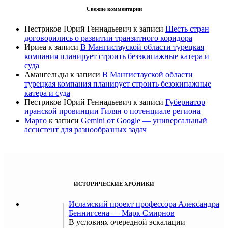
Свежие комментарии
Пестриков Юрий Геннадьевич
к записи
Шесть стран
договорились о развитии транзитного коридора
Ириеа
к записи
В Мангистауской области турецкая
компания планирует строить безэкипажные катера и
суда
Амангельды
к записи
В Мангистауской области
турецкая компания планирует строить безэкипажные
катера и суда
Пестриков Юрий Геннадьевич
к записи
Губернатор
иранской провинции Гилян о потенциале региона
Марго
к записи
Gemini от Google — универсальный
ассистент для разнообразных задач
ИСТОРИЧЕСКИЕ ХРОНИКИ
Исламский проект профессора Александра
Беннигсена — Марк Смирнов
В условиях очередной эскалации