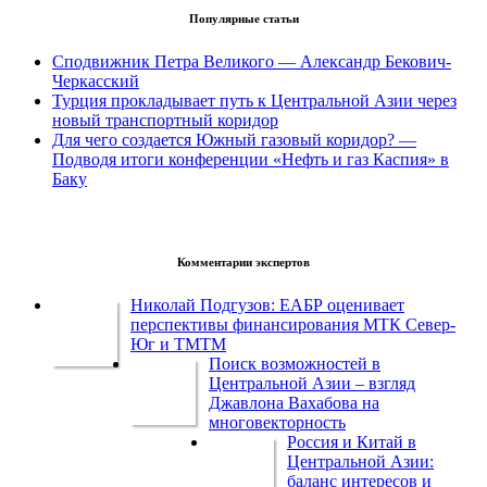
Популярные статьи
Сподвижник Петра Великого — Александр Бекович-
Черкасский
Турция прокладывает путь к Центральной Азии через
новый транспортный коридор
Для чего создается Южный газовый коридор? —
Подводя итоги конференции «Нефть и газ Каспия» в
Баку
Комментарии экспертов
Николай Подгузов: ЕАБР оценивает
перспективы финансирования МТК Север-
Юг и ТМТМ
Поиск возможностей в
Центральной Азии – взгляд
Джавлона Вахабова на
многовекторность
Россия и Китай в
Центральной Азии:
баланс интересов и