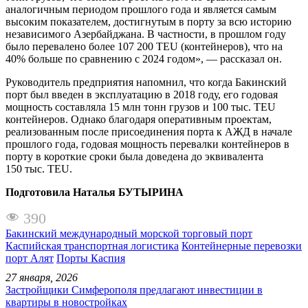
аналогичным периодом прошлого года и является самым
высоким показателем, достигнутым в порту за всю историю
независимого Азербайджана. В частности, в прошлом году
было перевалено более 107 200 TEU (контейнеров), что на
40% больше по сравнению с 2024 годом», — рассказал он.
Руководитель предприятия напомнил, что когда Бакинский
порт был введен в эксплуатацию в 2018 году, его годовая
мощность составляла 15 млн тонн грузов и 100 тыс. TEU
контейнеров. Однако благодаря оперативным проектам,
реализованным после присоединения порта к АЖД в начале
прошлого года, годовая мощность перевалки контейнеров в
порту в короткие сроки была доведена до эквивалента
150 тыс. TEU.
Подготовила Наталья БУТЫРИНА
390
Бакинский международный морской торговый порт
Каспийская транспортная логистика
Контейнерные перевозки
порт Алят
Порты Каспия
27 января, 2026
Застройщики Симферополя предлагают инвестиции в
квартиры в новостройках