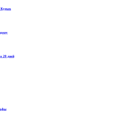
у Курык
идору
о 20 дней
рофы