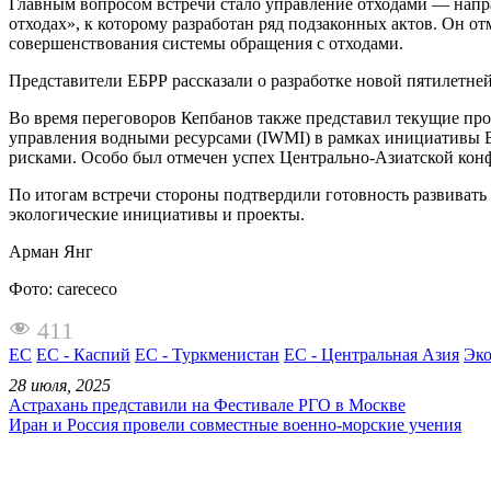
Главным вопросом встречи стало управление отходами — направ
отходах», к которому разработан ряд подзаконных актов. Он 
совершенствования системы обращения с отходами.
Представители ЕБРР рассказали о разработке новой пятилетне
Во время переговоров Кепбанов также представил текущие пр
управления водными ресурсами (IWMI) в рамках инициативы 
рисками. Особо был отмечен успех Центрально-Азиатской кон
По итогам встречи стороны подтвердили готовность развиват
экологические инициативы и проекты.
Арман Янг
Фото: carececo
411
ЕС
ЕС - Каспий
ЕС - Туркменистан
ЕС - Центральная Азия
Эко
28 июля, 2025
Астрахань представили на Фестивале РГО в Москве
Иран и Россия провели совместные военно-морские учения