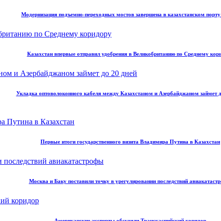
Модернизация подъемно-переходных мостов завершена в казахстанском порт
Казахстан впервые отправил удобрения в Великобританию по Среднему кор
Укладка оптоволоконного кабеля между Казахстаном и Азербайджаном займет д
Первые итоги государственного визита Владимира Путина в Казахстан
Москва и Баку поставили точку в урегулировании последствий авиакатаст
Американские эксперты обсудили Транскаспийский коридор