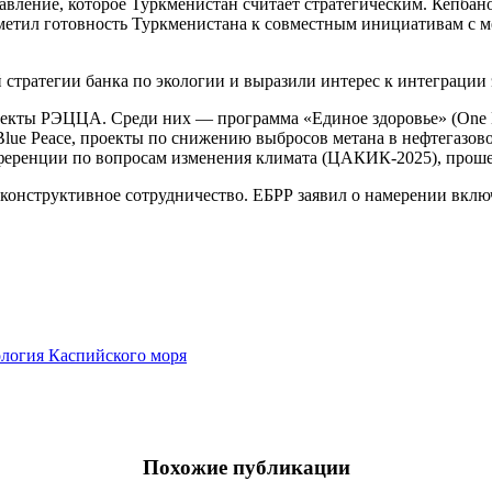
ление, которое Туркменистан считает стратегическим. Кепбанов 
отметил готовность Туркменистана к совместным инициативам с
й стратегии банка по экологии и выразили интерес к интеграции
оекты РЭЦЦА. Среди них — программа «Единое здоровье» (One 
Blue Peace, проекты по снижению выбросов метана в нефтегаз
ференции по вопросам изменения климата (ЦАКИК-2025), прошед
ь конструктивное сотрудничество. ЕБРР заявил о намерении вк
логия Каспийского моря
Похожие публикации