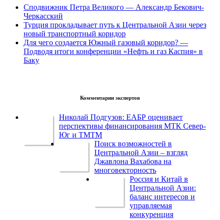
Сподвижник Петра Великого — Александр Бекович-
Черкасский
Турция прокладывает путь к Центральной Азии через
новый транспортный коридор
Для чего создается Южный газовый коридор? —
Подводя итоги конференции «Нефть и газ Каспия» в
Баку
Комментарии экспертов
Николай Подгузов: ЕАБР оценивает
перспективы финансирования МТК Север-
Юг и ТМТМ
Поиск возможностей в
Центральной Азии – взгляд
Джавлона Вахабова на
многовекторность
Россия и Китай в
Центральной Азии:
баланс интересов и
управляемая
конкуренция