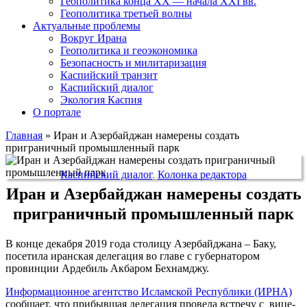
Геополитика конца XX — начала XXI вв.
Геополитика третьей волны
Актуальные проблемы
Вокруг Ирана
Геополитика и геоэкономика
Безопасность и милитаризация
Каспийский транзит
Каспийский диалог
Экология Каспия
О портале
Главная
»
Иран и Азербайджан намерены создать
приграничный промышленный парк
Каспийский диалог
,
Колонка редактора
Иран и Азербайджан намерены создать
приграничный промышленный парк
В конце декабря 2019 года столицу Азербайджана – Баку,
посетила иранская делегация во главе с губернатором
провинции Ардебиль Акбаром Бехнамджу.
Информационное агентство Исламской Республики (ИРНА)
сообщает, что прибывшая делегация провела встречу с вице-