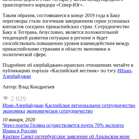
транспортного коридора «Север-Юг».
Таким образом, состоявшиеся в конце 2019 года в Баку
переговоры стали логичным завершением серии успешных
контактов соседних прикаспийских стран. Сотрудничество
Баку и Тегерана, безусловно, является положительной
тенденцией развития ситуации в регионе и будет
способствовать повышению уровня взаимодействия между
прикаспийскими странами в области экономики и
политической сфере.
Подробнее об азербайджано-иранских отношениях читайте в
публикациях портала «Каспийский вестник» по тэгу
#Иран-
Азербайджан
Автор: Влад Кондратьев
2 829
Иран-Азербайджан
Каспийское региональное сотрудничество
экономика
экономическое сотрудничество
10 января, 2020
Через порты Гиляна осуществляется почти 70% экспорта
Ирана в Россию
Краткое Санкт-петербургское заявление об Аральском море