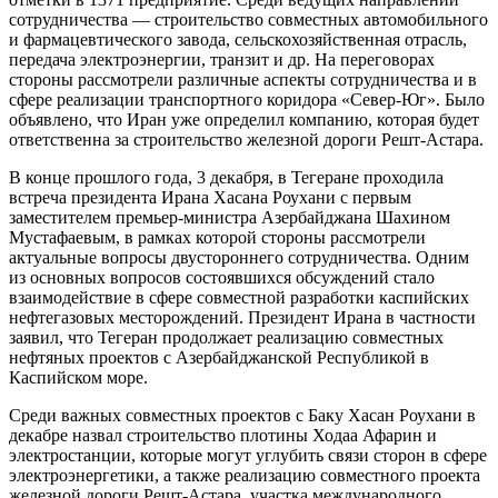
сотрудничества — строительство совместных автомобильного
и фармацевтического завода, сельскохозяйственная отрасль,
передача электроэнергии, транзит и др. На переговорах
стороны рассмотрели различные аспекты сотрудничества и в
сфере реализации транспортного коридора «Север-Юг». Было
объявлено, что Иран уже определил компанию, которая будет
ответственна за строительство железной дороги Решт-Астара.
В конце прошлого года, 3 декабря, в Тегеране проходила
встреча президента Ирана Хасана Роухани с первым
заместителем премьер-министра Азербайджана Шахином
Мустафаевым, в рамках которой стороны рассмотрели
актуальные вопросы двустороннего сотрудничества. Одним
из основных вопросов состоявшихся обсуждений стало
взаимодействие в сфере совместной разработки каспийских
нефтегазовых месторождений. Президент Ирана в частности
заявил, что Тегеран продолжает реализацию совместных
нефтяных проектов с Азербайджанской Республикой в
Каспийском море.
Среди важных совместных проектов с Баку Хасан Роухани в
декабре назвал строительство плотины Ходаа Афарин и
электростанции, которые могут углубить связи сторон в сфере
электроэнергетики, а также реализацию совместного проекта
железной дороги Решт-Астара, участка международного