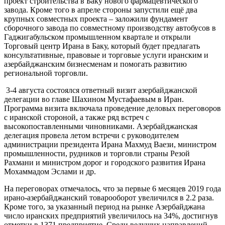
проект строительства в Баку нового фармацевтического
завода. Кроме того в апреле стороны запустили ещё два
крупных совместных проекта – заложили фундамент
сборочного завода по совместному производству автобусов в
Гаджигабульском промышленном квартале и открыли
Торговый центр Ирана в Баку, который будет предлагать
консультативные, правовые и торговые услуги иранским и
азербайджанским бизнесменам и помогать развитию
региональной торговли.
3-4 августа состоялся ответный визит азербайджанской
делегации во главе Шахином Мустафаевым в Иран.
Программа визита включала проведение деловых переговоров
с иранской стороной, а также ряд встреч с
высокопоставленными чиновниками. Азербайджанская
делегация провела летом встречи с руководителем
администрации президента Ирана Махмуд Ваези, министром
промышленности, рудников и торговли страны Резой
Рахмани и министром дорог и городского развития Ирана
Мохаммадом Эслами и др.
На переговорах отмечалось, что за первые 6 месяцев 2019 года
ирано-азербайджанский товарооборот увеличился в 2.2 раза.
Кроме того, за указанный период на рынке Азербайджана
число иранских предприятий увеличилось на 34%, достигнув
отметки в 1371 предприятие. Среди ведущих направлений