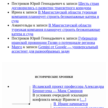
Пестриков Юрий Геннадьевич
к записи
Шесть стран
договорились о развитии транзитного коридора
Ириеа
к записи
В Мангистауской области турецкая
компания планирует строить безэкипажные катера и
суда
Амангельды
к записи
В Мангистауской области
турецкая компания планирует строить безэкипажные
катера и суда
Пестриков Юрий Геннадьевич
к записи
Губернатор
иранской провинции Гилян о потенциале региона
Марго
к записи
Gemini от Google — универсальный
ассистент для разнообразных задач
ИСТОРИЧЕСКИЕ ХРОНИКИ
Исламский проект профессора Александра
Беннигсена — Марк Смирнов
В условиях очередной эскалации
конфликта между Ираном и
[…]
В Иране начинается