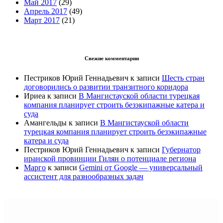
Май 2017
(29)
Апрель 2017
(49)
Март 2017
(21)
Свежие комментарии
Пестриков Юрий Геннадьевич
к записи
Шесть стран
договорились о развитии транзитного коридора
Ириеа
к записи
В Мангистауской области турецкая
компания планирует строить безэкипажные катера и
суда
Амангельды
к записи
В Мангистауской области
турецкая компания планирует строить безэкипажные
катера и суда
Пестриков Юрий Геннадьевич
к записи
Губернатор
иранской провинции Гилян о потенциале региона
Марго
к записи
Gemini от Google — универсальный
ассистент для разнообразных задач