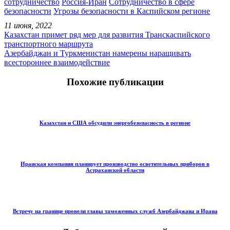
сотрудничество
Россия-Иран
Сотрудничество в сфере
безопасности
Угрозы безопасности в Каспийском регионе
11 июня, 2022
Казахстан примет ряд мер для развития Транскаспийского
транспортного маршрута
Азербайджан и Туркменистан намерены наращивать
всестороннее взаимодействие
Похожие публикации
Казахстан и США обсудили энергобезопасность в регионе
Иранская компания планирует производство осветительных приборов в
Астраханской области
Встречу на границе провели главы таможенных служб Азербайджана и Ирана