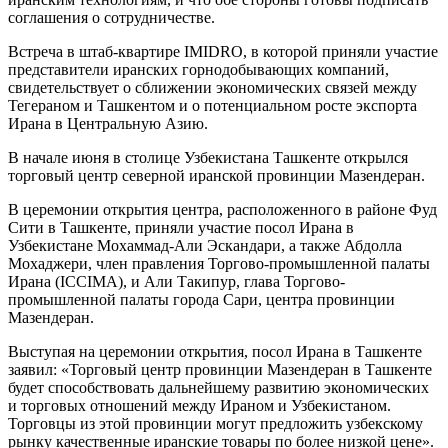
соглашения о сотрудничестве.
Встреча в штаб-квартире IMIDRO, в которой приняли участие
представители иранских горнодобывающих компаний,
свидетельствует о сближении экономических связей между
Тегераном и Ташкентом и о потенциальном росте экспорта
Ирана в Центральную Азию.
В начале июня в столице Узбекистана Ташкенте открылся
торговый центр северной иранской провинции Мазендеран.
В церемонии открытия центра, расположенного в районе Фуд
Сити в Ташкенте, приняли участие посол Ирана в
Узбекистане Мохаммад-Али Эскандари, а также Абдолла
Мохаджери, член правления Торгово-промышленной палаты
Ирана (ICCIMA), и Али Такипур, глава Торгово-
промышленной палаты города Сари, центра провинции
Мазендеран.
Выступая на церемонии открытия, посол Ирана в Ташкенте
заявил: «Торговый центр провинции Мазендеран в Ташкенте
будет способствовать дальнейшему развитию экономических
и торговых отношений между Ираном и Узбекистаном.
Торговцы из этой провинции могут предложить узбекскому
рынку качественные иранские товары по более низкой цене».