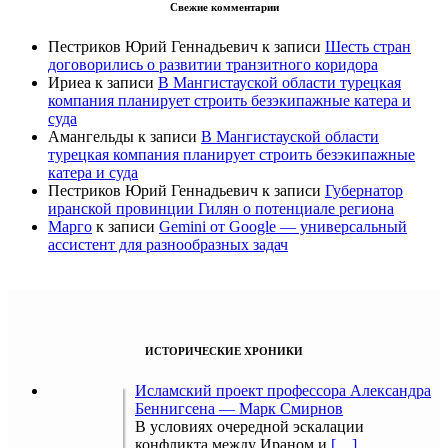
Свежие комментарии
Пестриков Юрий Геннадьевич
к записи
Шесть стран
договорились о развитии транзитного коридора
Ириеа
к записи
В Мангистауской области турецкая
компания планирует строить безэкипажные катера и
суда
Амангельды
к записи
В Мангистауской области
турецкая компания планирует строить безэкипажные
катера и суда
Пестриков Юрий Геннадьевич
к записи
Губернатор
иранской провинции Гилян о потенциале региона
Марго
к записи
Gemini от Google — универсальный
ассистент для разнообразных задач
ИСТОРИЧЕСКИЕ ХРОНИКИ
Исламский проект профессора Александра
Беннигсена — Марк Смирнов
В условиях очередной эскалации
конфликта между Ираном и
[…]