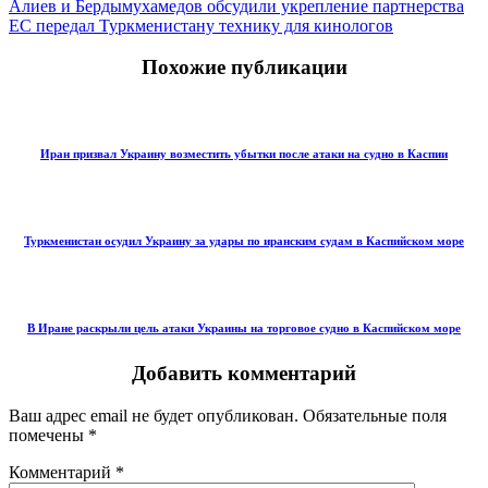
Алиев и Бердымухамедов обсудили укрепление партнерства
ЕС передал Туркменистану технику для кинологов
Похожие публикации
Иран призвал Украину возместить убытки после атаки на судно в Каспии
Туркменистан осудил Украину за удары по иранским судам в Каспийском море
В Иране раскрыли цель атаки Украины на торговое судно в Каспийском море
Добавить комментарий
Ваш адрес email не будет опубликован.
Обязательные поля
помечены
*
Комментарий
*