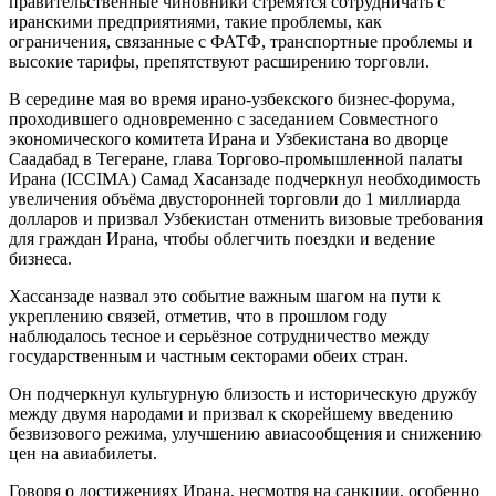
правительственные чиновники стремятся сотрудничать с
иранскими предприятиями, такие проблемы, как
ограничения, связанные с ФАТФ, транспортные проблемы и
высокие тарифы, препятствуют расширению торговли.
В середине мая во время ирано-узбекского бизнес-форума,
проходившего одновременно с заседанием Совместного
экономического комитета Ирана и Узбекистана во дворце
Саадабад в Тегеране, глава Торгово-промышленной палаты
Ирана (ICCIMA) Самад Хасанзаде подчеркнул необходимость
увеличения объёма двусторонней торговли до 1 миллиарда
долларов и призвал Узбекистан отменить визовые требования
для граждан Ирана, чтобы облегчить поездки и ведение
бизнеса.
Хассанзаде назвал это событие важным шагом на пути к
укреплению связей, отметив, что в прошлом году
наблюдалось тесное и серьёзное сотрудничество между
государственным и частным секторами обеих стран.
Он подчеркнул культурную близость и историческую дружбу
между двумя народами и призвал к скорейшему введению
безвизового режима, улучшению авиасообщения и снижению
цен на авиабилеты.
Говоря о достижениях Ирана, несмотря на санкции, особенно