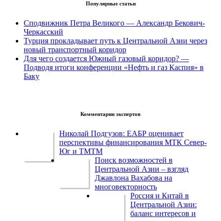
Популярные статьи
Сподвижник Петра Великого — Александр Бекович-
Черкасский
Турция прокладывает путь к Центральной Азии через
новый транспортный коридор
Для чего создается Южный газовый коридор? —
Подводя итоги конференции «Нефть и газ Каспия» в
Баку
Комментарии экспертов
Николай Подгузов: ЕАБР оценивает
перспективы финансирования МТК Север-
Юг и ТМТМ
Поиск возможностей в
Центральной Азии – взгляд
Джавлона Вахабова на
многовекторность
Россия и Китай в
Центральной Азии:
баланс интересов и