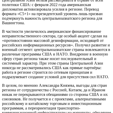
Центральной Азии нельзя рассматривать в отрыве от всей
политики США: с февраля 2022 года американская
дипломатия активизировала усилия в регионе. Перевод
формата «С5+1» на президентский уровень лишь призван
подчеркнуть важность центральноазиатского региона для
Вашингтона.
В частности увеличилось американское финансирование
неправительственного сектора, где особый акцент сделан на
«противостоянии массовой дезинформации, исходящей от
российских информационных ресурсов». Получил развитие и
военный сегмент: центральноазиатские страны вовлекаются в
различные программы США и НАТО. Внедрение в военную
сферу стран региона также носит последовательный и
системный характер. При этом страны Центральной Азии
никогда не рассматривались США как прямые партнёры:
работа в регионе строится по сетевым принципам и
подразумевает создание условий для присутствия сил НАТО.
В целом, по мнению Александра Князева, выгоды для стран
региона от сотрудничества с Россией, Китаем, да и Ираном
никак не перекрываются обещаниями со стороны США и их
союзников. Не получается и с проектами, альтернативными
российскому и китайскому торговым и инвестиционным
программам, а переориентация транспортно-
коммуникационной инфраструктуры на маршруты, обходящие