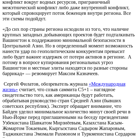
конфликт вокруг водных ресурсов, приграничный
межэтнический конфликт либо даже внутренний конфликт,
который спровоцирует поток беженцев внутри региона. Все
эти схемы подойдут.
«До сих пор страны региона исходили из того, что наличие
крупных западных добывающих проектов будет подталкивать
Вашингтон к поддержанию минимальной безопасности в
Центральной Азии. Но в определенный момент возможность
нанести удар по геополитическим конкурентам превысит
либо будет важнее издержек от потери активов в регионе. А
потому в вопросе купирования региональных угроз
Вашингтон и местные элиты находятся по разные стороны
баррикад» — резюмирует Максим Казначеев.
Сергей Филатов, обозреватель журнала
«Международная
жизнь»
считает, что созыв саммита С5+1 – наглядное
свидетельство того, как американцы будут работать,
обрабатывая руководство стран Средней Азии (бывших
советских республик). Эксперт обращает внимание, что
Байден уделил минимальное количество минут своей речи в
Нью-Йорке перед приглашенными на беседу президентами
Узбекистана Шавкатом Мирзиёевым, Казахстана Касым-
Жомартом Токаевым, Кыргызстана Садыром Жапаровым,
Таджикистана Эмомали Рахмоном и Туркменистана Сердаром