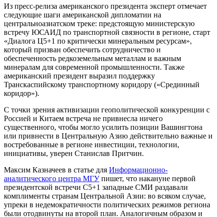
Из пресс-релиза американского президента эксперт отмечает
следующие шаги американской дипломатии на
центральноазиатском треке: предстоящую министерскую
встречу ЮСАИД по транспортной связности в регионе, старт
«Диалога Ц5+1 по критически минеральным ресурсам»,
который призван обеспечить сотрудничество и
обеспеченность редкоземельным металлам и важным
минералам для современной промышленности. Также
американский президент выразил поддержку
Транскаспийскому транспортному коридору («Срединный
коридор»).
С точки зрения активизации геополитической конкуренции с
Россией и Китаем встреча не привнесла ничего
существенного, чтобы могло усилить позиции Вашингтона
или привнести в Центральную Азию действительно важные и
востребованные в регионе инвестиции, технологии,
инициативы, уверен Станислав Притчин.
Максим Казначеев в статье для
Информационно-
аналитического центра МГУ
пишет, что накануне первой
президентской встречи С5+1 западные СМИ раздавали
комплименты странам Центральной Азии: во всяком случае,
упреки в недемократичности политических режимов региона
были отодвинуты на второй план. Аналогичным образом и