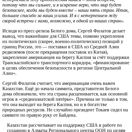
потому что мы сильнее, и я искренне верю, что мир будет
безопаснее, когда мы будем вместе – наши пять стран. Итак,
большое спасибо за ваши усилия. И я с нетерпением жду
скорой встречи с вами, возможно, в одной из ваших стран».
Исходя из пресс-релиза Белого дома, Сергей Филатов делает
вывод, что важнейшие для США темы, помимо укрепления
их политических (скорее, военно-политических) позиций у
границ России, это — поставки в США из Средней Азии
редкоземов (после прекращения поставок из Китая),
закрепление американцев на берегу Каспия за счёт поддержки
Транскаспийского транспортного коридора, «финансирование
в целях обеспечения безопасности в регионе Центральной
Азии».
Сергей Филатов считает, что американцам очень важен
Казахстан. Ещё до начала саммита, представители Белого
дома обозначили, что эта страна расценивается, как основной
игрок в «среднеазиатской пятёрке». Причина не только в том,
что она выходит на берега Каспия, но и в богатстве
природных ресурсов. Не случайно президент Токаев сидел на
саммите по правую руку от Байдена.
Казахстан рассчитывает на поддержку США в работе по
созданию в Алматы Регионального центра ООН по целям