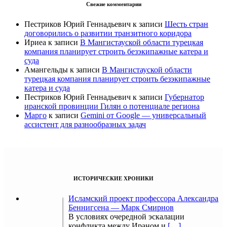
Свежие комментарии
Пестриков Юрий Геннадьевич
к записи
Шесть стран
договорились о развитии транзитного коридора
Ириеа
к записи
В Мангистауской области турецкая
компания планирует строить безэкипажные катера и
суда
Амангельды
к записи
В Мангистауской области
турецкая компания планирует строить безэкипажные
катера и суда
Пестриков Юрий Геннадьевич
к записи
Губернатор
иранской провинции Гилян о потенциале региона
Марго
к записи
Gemini от Google — универсальный
ассистент для разнообразных задач
ИСТОРИЧЕСКИЕ ХРОНИКИ
Исламский проект профессора Александра
Беннигсена — Марк Смирнов
В условиях очередной эскалации
конфликта между Ираном и
[…]