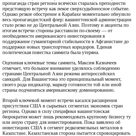
пропаганда стран региона всячески старалась преподнести
предстоящую встречу как некое сверхсудьбоносное событие.
Однако резкое обострение в Карабахе моментально обнулило
весь пропагандистский флер: вашингтонской администрации
стало резко не до Центральной Азии. Поэтому и акценты по
итогам встречи стороны расставили по-своему — от
необходимости американского инвестирования в
поддержание гуманитарной стабильности в Афганистане до
поддержки новых транспортных коридоров. Единая
политическая повестка саммита была утеряна.
Оценивая ключевые темы саммита, Максим Казначеев
отмечает, что большое внимание уделялось соблюдению
странами Центральной Азии режима антироссийских
санкций. Для Вашингтона это принципиальный момент,
своего рода индикатор, маркер готовности той или иной
страны подчиняться американскому доминированию.
Второй ключевой момент встречи касался расширения
присутствия США в сырьевых сегментах экономик стран
региона. Однако в силу специфики вашингтонская
бюрократия может лишь рекомендовать крупному бизнесу ту
или иную страну для инвестирования. Пока заявлено об
инвестициях США в сегмент редкоземельных металлов в
Казахстане. Казахстанская сторона пытается спровоцировать