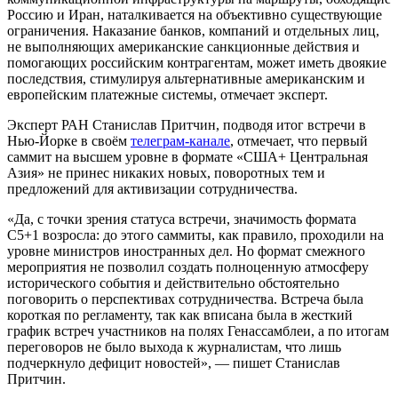
Россию и Иран, наталкивается на объективно существующие
ограничения. Наказание банков, компаний и отдельных лиц,
не выполняющих американские санкционные действия и
помогающих российским контрагентам, может иметь двоякие
последствия, стимулируя альтернативные американским и
европейским платежные системы, отмечает эксперт.
Эксперт РАН Станислав Притчин, подводя итог встречи в
Нью-Йорке в своём
телеграм-канале
, отмечает, что первый
саммит на высшем уровне в формате «США+ Центральная
Азия» не принес никаких новых, поворотных тем и
предложений для активизации сотрудничества.
«Да, с точки зрения статуса встречи, значимость формата
C5+1 возросла: до этого саммиты, как правило, проходили на
уровне министров иностранных дел. Но формат смежного
мероприятия не позволил создать полноценную атмосферу
исторического события и действительно обстоятельно
поговорить о перспективах сотрудничества. Встреча была
короткая по регламенту, так как вписана была в жесткий
график встреч участников на полях Генассамблеи, а по итогам
переговоров не было выхода к журналистам, что лишь
подчеркнуло дефицит новостей», — пишет Станислав
Притчин.