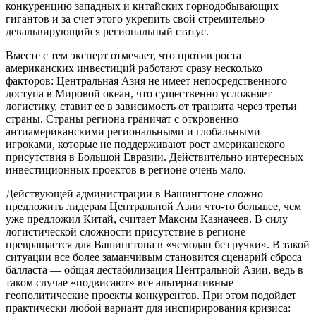
конкуренцию западных и китайских горнодобывающих
гигантов и за счет этого укрепить свой стремительно
девальвирующийся региональный статус.
Вместе с тем эксперт отмечает, что против роста
американских инвестиций работают сразу несколько
факторов: Центральная Азия не имеет непосредственного
доступа в Мировой океан, что существенно усложняет
логистику, ставит ее в зависимость от транзита через третьи
страны. Страны региона граничат с откровенно
антиамериканскими региональными и глобальными
игроками, которые не поддерживают рост американского
присутствия в Большой Евразии. Действительно интересных
инвестиционных проектов в регионе очень мало.
Действующей администрации в Вашингтоне сложно
предложить лидерам Центральной Азии что-то большее, чем
уже предложил Китай, считает Максим Казначеев. В силу
логистической сложности присутствие в регионе
превращается для Вашингтона в «чемодан без ручки». В такой
ситуации все более заманчивым становится сценарий сброса
балласта — общая дестабилизация Центральной Азии, ведь в
таком случае «подвисают» все альтернативные
геополитические проекты конкурентов. При этом подойдет
практически любой вариант для инспирирования кризиса: