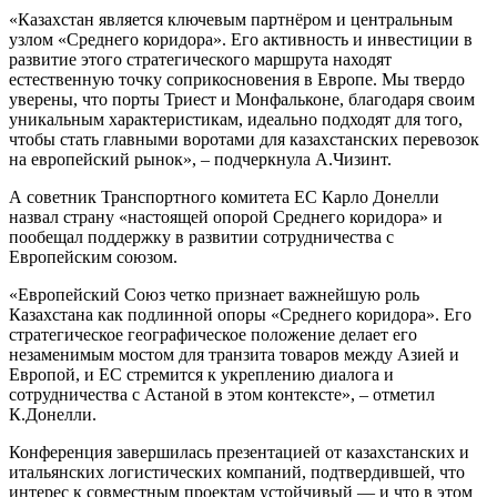
«Казахстан является ключевым партнёром и центральным
узлом «Среднего коридора». Его активность и инвестиции в
развитие этого стратегического маршрута находят
естественную точку соприкосновения в Европе. Мы твердо
уверены, что порты Триест и Монфальконе, благодаря своим
уникальным характеристикам, идеально подходят для того,
чтобы стать главными воротами для казахстанских перевозок
на европейский рынок», – подчеркнула А.Чизинт.
А советник Транспортного комитета ЕС Карло Донелли
назвал страну «настоящей опорой Среднего коридора» и
пообещал поддержку в развитии сотрудничества с
Европейским союзом.
«Европейский Союз четко признает важнейшую роль
Казахстана как подлинной опоры «Среднего коридора». Его
стратегическое географическое положение делает его
незаменимым мостом для транзита товаров между Азией и
Европой, и ЕС стремится к укреплению диалога и
сотрудничества с Астаной в этом контексте», – отметил
К.Донелли.
Конференция завершилась презентацией от казахстанских и
итальянских логистических компаний, подтвердившей, что
интерес к совместным проектам устойчивый — и что в этом