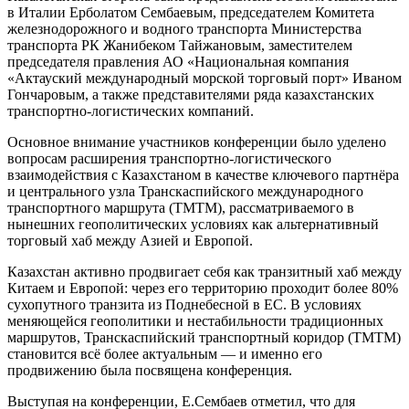
в Италии Ерболатом Сембаевым, председателем Комитета
железнодорожного и водного транспорта Министерства
транспорта РК Жанибеком Тайжановым, заместителем
председателя правления АО «Национальная компания
«Актауский международный морской торговый порт» Иваном
Гончаровым, а также представителями ряда казахстанских
транспортно-логистических компаний.
Основное внимание участников конференции было уделено
вопросам расширения транспортно-логистического
взаимодействия с Казахстаном в качестве ключевого партнёра
и центрального узла Транскаспийского международного
транспортного маршрута (ТМТМ), рассматриваемого в
нынешних геополитических условиях как альтернативный
торговый хаб между Азией и Европой.
Казахстан активно продвигает себя как транзитный хаб между
Китаем и Европой: через его территорию проходит более 80%
сухопутного транзита из Поднебесной в ЕС. В условиях
меняющейся геополитики и нестабильности традиционных
маршрутов, Транскаспийский транспортный коридор (ТМТМ)
становится всё более актуальным — и именно его
продвижению была посвящена конференция.
Выступая на конференции, Е.Сембаев отметил, что для