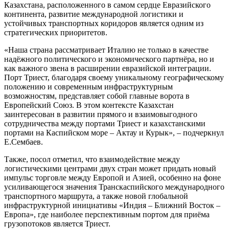
Казахстана, расположенного в самом сердце Евразийского
континента, развитие международной логистики и
устойчивых транспортных коридоров является одним из
стратегических приоритетов.
«Наша страна рассматривает Италию не только в качестве
надёжного политического и экономического партнёра, но и
как важного звена в расширении евразийской интеграции.
Порт Триест, благодаря своему уникальному географическому
положению и современным инфраструктурным
возможностям, представляет собой главные ворота в
Европейский Союз. В этом контексте Казахстан
заинтересован в развитии прямого и взаимовыгодного
сотрудничества между портами Триест и казахстанскими
портами на Каспийском море – Актау и Курык», – подчеркнул
Е.Сембаев.
Также, посол отметил, что взаимодействие между
логистическими центрами двух стран может придать новый
импульс торговле между Европой и Азией, особенно на фоне
усиливающегося значения Транскаспийского международного
транспортного маршрута, а также новой глобальной
инфраструктурной инициативы «Индия – Ближний Восток –
Европа», где наиболее перспективным портом для приёма
грузопотоков является Триест.