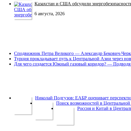
Казахстан и США обсудили энергобезопасность 
6 августа, 2026
Сподвижник Петра Великого — Александр Бекович-Черк
Турция прокладывает путь к Центральной Азии через но
Для чего создается Южный газовый коридор? — Подводя 
Николай Подгузов: ЕАБР оценивает перспек
Поиск возможностей в Центральной 
Россия и Китай в Централ