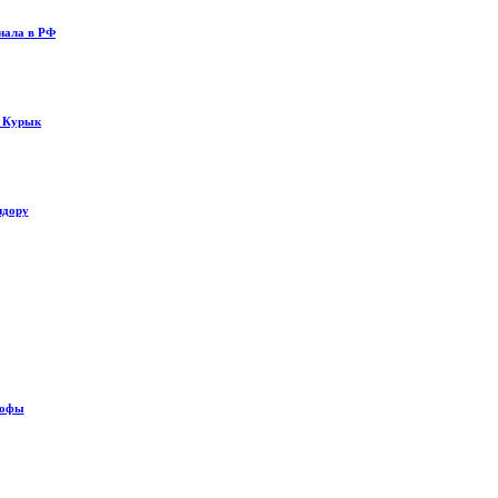
нала в РФ
у Курык
идору
рофы