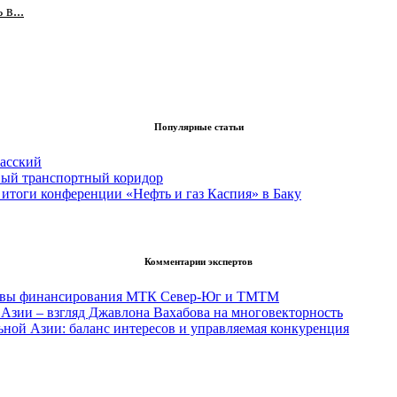
в...
Популярные статьи
асский
вый транспортный коридор
итоги конференции «Нефть и газ Каспия» в Баку
Комментарии экспертов
тивы финансирования МТК Север-Юг и ТМТМ
Азии – взгляд Джавлона Вахабова на многовекторность
ьной Азии: баланс интересов и управляемая конкуренция