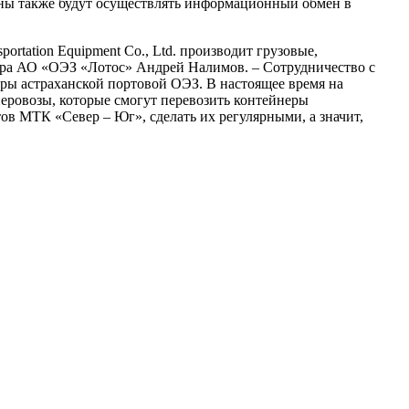
оны также будут осуществлять информационный обмен в
rtation Equipment Co., Ltd. производит грузовые,
тора АО «ОЭЗ «Лотос» Андрей Налимов. – Сотрудничество с
ры астраханской портовой ОЭЗ. В настоящее время на
еровозы, которые смогут перевозить контейнеры
в МТК «Север – Юг», сделать их регулярными, а значит,