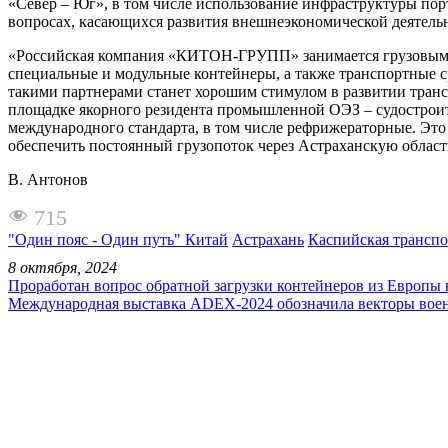
«Север – Юг», в том числе использование инфраструктуры по
вопросах, касающихся развития внешнеэкономической деятельн
«Российская компания «КИТОН-ГРУПП» занимается грузовыми пер
специальные и модульные контейнеры, а также транспортные 
такими партнерами станет хорошим стимулом в развитии транс
площадке якорного резидента промышленной ОЭЗ – судостроите
международного стандарта, в том числе рефрижераторные. Это
обеспечить постоянный грузопоток через Астраханскую област
В. Антонов
715
"Один пояс - Один путь" Китай
Астрахань
Каспийская транспо
8 октября, 2024
Проработан вопрос обратной загрузки контейнеров из Европы
Международная выставка ADEX-2024 обозначила векторы вое