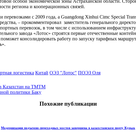
ртовой особой экономической зоны Астраханской области. Стор
ости региона и кооперационных связей.
евозками с 2009 года, а Guangdong Xinhui Cimc Special Transpo
средства, – прокомментировал заместитель генерального дирек
портных перевозок, в том числе с использованием инфраструкту
льного завода «Лотос» строятся первые отечественные контейн
 поможет консолидировать работу по запуску тарифных маршруто
ь».
ртная логистика
Китай
ОЭЗ "Лотос"
ПОЭЗ Оля
 в Казахстан на ТМТМ
нной политики Баку
Похожие публикации
Модернизация подъемно-переходных мостов завершена в казахстанском порту Курык