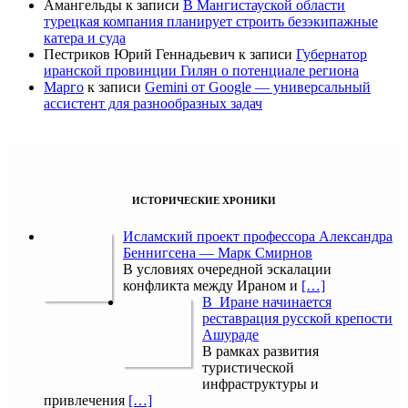
Амангельды
к записи
В Мангистауской области
турецкая компания планирует строить безэкипажные
катера и суда
Пестриков Юрий Геннадьевич
к записи
Губернатор
иранской провинции Гилян о потенциале региона
Марго
к записи
Gemini от Google — универсальный
ассистент для разнообразных задач
ИСТОРИЧЕСКИЕ ХРОНИКИ
Исламский проект профессора Александра
Беннигсена — Марк Смирнов
В условиях очередной эскалации
конфликта между Ираном и
[…]
В Иране начинается
реставрация русской крепости
Ашураде
В рамках развития
туристической
инфраструктуры и
привлечения
[…]