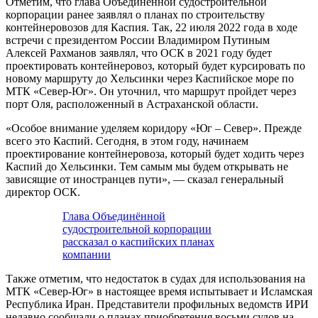
Отметим, что глава Объединённой судостроительной
корпорации ранее заявлял о планах по строительству
контейнеровозов для Каспия. Так, 22 июля 2022 года в ходе
встречи с президентом России Владимиром Путиным
Алексей Рахманов заявлял, что ОСК в 2021 году будет
проектировать контейнеровоз, который будет курсировать по
новому маршруту до Хельсинки через Каспийское море по
МТК «Север-Юг». Он уточнил, что маршрут пройдет через
порт Оля, расположенный в Астраханской области.
«Особое внимание уделяем коридору «Юг ‒ Север». Прежде
всего это Каспий. Сегодня, в этом году, начинаем
проектирование контейнеровоза, который будет ходить через
Каспий до Хельсинки. Тем самым мы будем открывать не
зависящие от иностранцев пути», — сказал генеральный
директор ОСК.
Глава Объединённой
судостроительной корпорации
рассказал о каспийских планах
компании
Также отметим, что недостаток в судах для использования на
МТК «Север-Юг» в настоящее время испытывает и Исламская
Республика Иран. Представители профильных ведомств ИРИ
недавно сообщали о планах приобретения восьми судов на