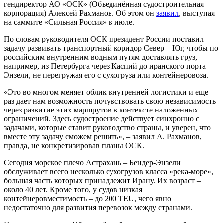
гендиректор АО «ОСК» (Объединённая судостроительная
корпорация) Алексей Рахманов. Об этом он
заявил
, выступая
на саммите «Сильная Россия» в июле.
По словам руководителя ОСК президент России поставил
задачу развивать транспортный коридор Север – Юг, чтобы по
российским внутренним водным путям доставлять груз,
например, из Петербурга через Каспий до иранского порта
Энзели, не перегружая его с сухогруза или контейнеровоза.
«Это во многом меняет облик внутренней логистики и еще
раз дает нам возможность почувствовать свою независимость
через развитие этих маршрутов в контексте наложенных
ограничений. Здесь судостроение действует синхронно с
задачами, которые ставит руководство страны, и уверен, что
вместе эту задачу сможем решить», – заявил А. Рахманов,
правда, не конкретизировав планы ОСК.
Сегодня морское плечо Астрахань – Бендер-Энзели
обслуживает всего несколько сухогрузов класса «река-море»,
большая часть которых принадлежит Ирану. Их возраст –
около 40 лет. Кроме того, у судов низкая
контейнеровместимость – до 200 TEU, чего явно
недостаточно для развития перевозок между странами.