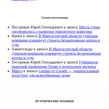
Свежие комментарии
Пестриков Юрий Геннадьевич
к записи
Шесть стран
договорились о развитии транзитного коридора
Ириеа
к записи
В Мангистауской области турецкая
компания планирует строить безэкипажные катера и
суда
Амангельды
к записи
В Мангистауской области
турецкая компания планирует строить безэкипажные
катера и суда
Пестриков Юрий Геннадьевич
к записи
Губернатор
иранской провинции Гилян о потенциале региона
Марго
к записи
Gemini от Google — универсальный
ассистент для разнообразных задач
ИСТОРИЧЕСКИЕ ХРОНИКИ