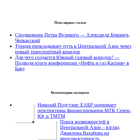
Популярные статьи
Сподвижник Петра Великого — Александр Бекович-
Черкасский
Турция прокладывает путь к Центральной Азии через
новый транспортный коридор
Для чего создается Южный газовый коридор? —
Подводя итоги конференции «Нефть и газ Каспия» в
Баку
Комментарии экспертов
Николай Подгузов: ЕАБР оценивает
перспективы финансирования МТК Север-
Юг и ТМТМ
Поиск возможностей в
Центральной Азии – взгляд
Джавлона Вахабова на
многовекторность