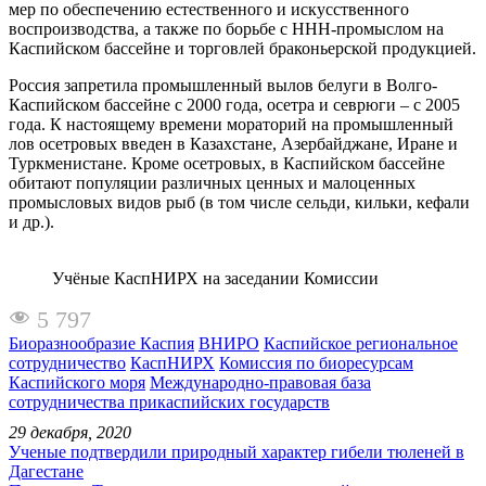
мер по обеспечению естественного и искусственного
воспроизводства, а также по борьбе с ННН-промыслом на
Каспийском бассейне и торговлей браконьерской продукцией.
Россия запретила промышленный вылов белуги в Волго-
Каспийском бассейне с 2000 года, осетра и севрюги – с 2005
года. К настоящему времени мораторий на промышленный
лов осетровых введен в Казахстане, Азербайджане, Иране и
Туркменистане. Кроме осетровых, в Каспийском бассейне
обитают популяции различных ценных и малоценных
промысловых видов рыб (в том числе сельди, кильки, кефали
и др.).
Учёные КаспНИРХ на заседании Комиссии
5 797
Биоразнообразие Каспия
ВНИРО
Каспийское региональное
сотрудничество
КаспНИРХ
Комиссия по биоресурсам
Каспийского моря
Международно-правовая база
сотрудничества прикаспийских государств
29 декабря, 2020
Ученые подтвердили природный характер гибели тюленей в
Дагестане