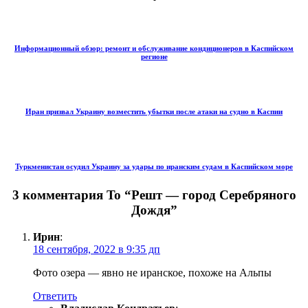
Информационный обзор: ремонт и обслуживание кондиционеров в Каспийском
регионе
Иран призвал Украину возместить убытки после атаки на судно в Каспии
Туркменистан осудил Украину за удары по иранским судам в Каспийском море
3 комментария To “Решт — город Серебряного
Дождя”
Ирин
:
18 сентября, 2022 в 9:35 дп
Фото озера — явно не иранское, похоже на Альпы
Ответить