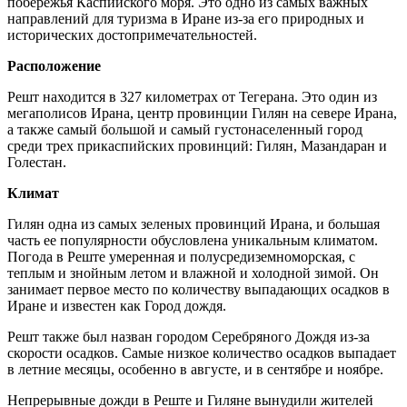
побережья Каспийского моря. Это одно из самых важных
направлений для туризма в Иране из-за его природных и
исторических достопримечательностей.
Расположение
Решт находится в 327 километрах от Тегерана. Это один из
мегаполисов Ирана, центр провинции Гилян на севере Ирана,
а также самый большой и самый густонаселенный город
среди трех прикаспийских провинций: Гилян, Мазандаран и
Голестан.
Климат
Гилян одна из самых зеленых провинций Ирана, и большая
часть ее популярности обусловлена уникальным климатом.
Погода в Реште умеренная и полусредиземноморская, с
теплым и знойным летом и влажной и холодной зимой. Он
занимает первое место по количеству выпадающих осадков в
Иране и известен как Город дождя.
Решт также был назван городом Серебряного Дождя из-за
скорости осадков. Самые низкое количество осадков выпадает
в летние месяцы, особенно в августе, и в сентябре и ноябре.
Непрерывные дожди в Реште и Гиляне вынудили жителей