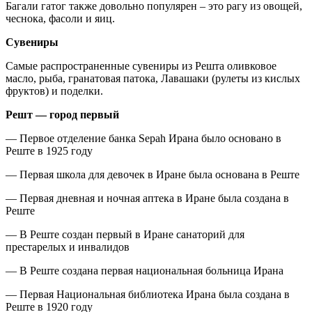
Багали гатог также довольно популярен – это рагу из овощей,
чеснока, фасоли и яиц.
Сувениры
Самые распространенные сувениры из Решта оливковое
масло, рыба, гранатовая патока, Лавашаки (рулеты из кислых
фруктов) и поделки.
Решт — город первый
— Первое отделение банка Sepah Ирана было основано в
Реште в 1925 году
— Первая школа для девочек в Иране была основана в Реште
— Первая дневная и ночная аптека в Иране была создана в
Реште
— В Реште создан первый в Иране санаторий для
престарелых и инвалидов
— В Реште создана первая национальная больница Ирана
— Первая Национальная библиотека Ирана была создана в
Реште в 1920 году