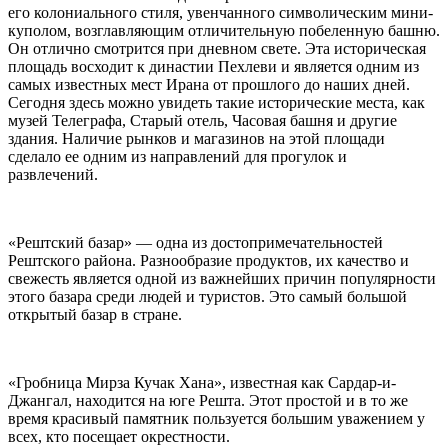
его колониального стиля, увенчанного символическим мини-
куполом, возглавляющим отличительную побеленную башню.
Он отлично смотрится при дневном свете. Эта историческая
площадь восходит к династии Пехлеви и является одним из
самых известных мест Ирана от прошлого до наших дней.
Сегодня здесь можно увидеть такие исторические места, как
музей Телеграфа, Старый отель, Часовая башня и другие
здания. Наличие рынков и магазинов на этой площади
сделало ее одним из направлений для прогулок и
развлечений.
«Рештский базар» — одна из достопримечательностей
Рештского района. Разнообразие продуктов, их качество и
свежесть является одной из важнейших причин популярности
этого базара среди людей и туристов. Это самый большой
открытый базар в стране.
«Гробница Мирза Кучак Хана», известная как Сардар-и-
Джангал, находится на юге Решта. Этот простой и в то же
время красивый памятник пользуется большим уважением у
всех, кто посещает окрестности.