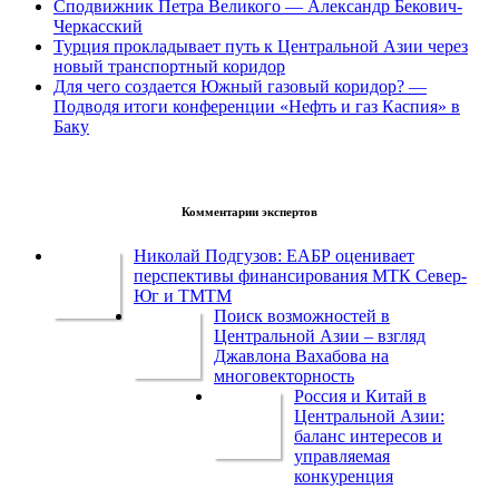
Сподвижник Петра Великого — Александр Бекович-
Черкасский
Турция прокладывает путь к Центральной Азии через
новый транспортный коридор
Для чего создается Южный газовый коридор? —
Подводя итоги конференции «Нефть и газ Каспия» в
Баку
Комментарии экспертов
Николай Подгузов: ЕАБР оценивает
перспективы финансирования МТК Север-
Юг и ТМТМ
Поиск возможностей в
Центральной Азии – взгляд
Джавлона Вахабова на
многовекторность
Россия и Китай в
Центральной Азии:
баланс интересов и
управляемая
конкуренция