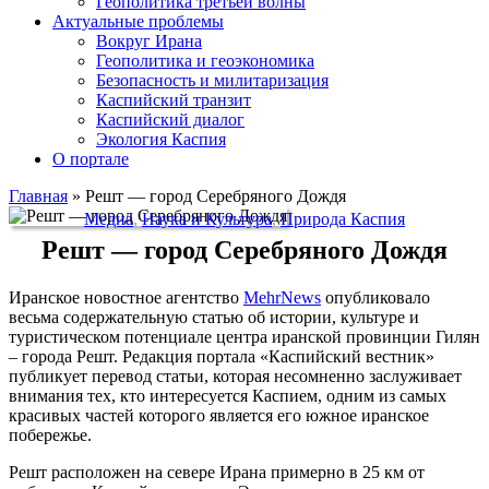
Геополитика третьей волны
Актуальные проблемы
Вокруг Ирана
Геополитика и геоэкономика
Безопасность и милитаризация
Каспийский транзит
Каспийский диалог
Экология Каспия
О портале
Главная
»
Решт — город Серебряного Дождя
Медиа
,
Наука и Культура
,
Природа Каспия
Решт — город Серебряного Дождя
Иранское новостное агентство
MehrNews
опубликовало
весьма содержательную статью об истории, культуре и
туристическом потенциале центра иранской провинции Гилян
– города Решт. Редакция портала «Каспийский вестник»
публикует перевод статьи, которая несомненно заслуживает
внимания тех, кто интересуется Каспием, одним из самых
красивых частей которого является его южное иранское
побережье.
Решт расположен на севере Ирана примерно в 25 км от