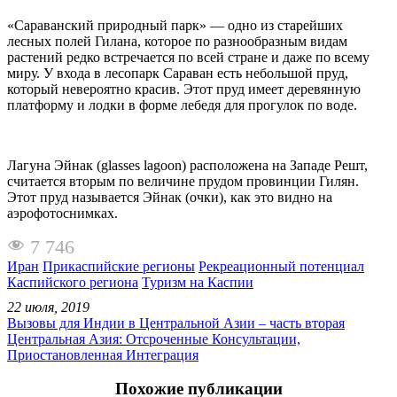
«Сараванский природный парк» — одно из старейших
лесных полей Гилана, которое по разнообразным видам
растений редко встречается по всей стране и даже по всему
миру. У входа в лесопарк Сараван есть небольшой пруд,
который невероятно красив. Этот пруд имеет деревянную
платформу и лодки в форме лебедя для прогулок по воде.
Лагуна Эйнак (glasses lagoon) расположена на Западе Решт,
считается вторым по величине прудом провинции Гилян.
Этот пруд называется Эйнак (очки), как это видно на
аэрофотоснимках.
7 746
Иран
Прикаспийские регионы
Рекреационный потенциал
Каспийского региона
Туризм на Каспии
22 июля, 2019
Вызовы для Индии в Центральной Азии – часть вторая
Центральная Азия: Отсроченные Консультации,
Приостановленная Интеграция
Похожие публикации