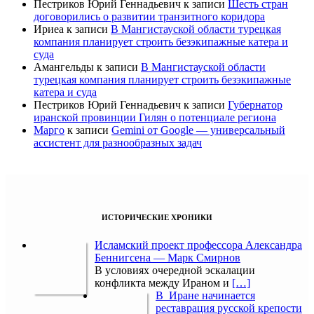
Пестриков Юрий Геннадьевич
к записи
Шесть стран
договорились о развитии транзитного коридора
Ириеа
к записи
В Мангистауской области турецкая
компания планирует строить безэкипажные катера и
суда
Амангельды
к записи
В Мангистауской области
турецкая компания планирует строить безэкипажные
катера и суда
Пестриков Юрий Геннадьевич
к записи
Губернатор
иранской провинции Гилян о потенциале региона
Марго
к записи
Gemini от Google — универсальный
ассистент для разнообразных задач
ИСТОРИЧЕСКИЕ ХРОНИКИ
Исламский проект профессора Александра
Беннигсена — Марк Смирнов
В условиях очередной эскалации
конфликта между Ираном и
[…]
В Иране начинается
реставрация русской крепости